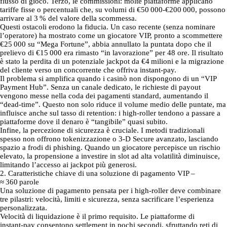
flusso di gioco. Terzo, le commissioni: molte piattaforme applicano
tariffe fisse o percentuali che, su volumi di €50 000‑€200 000, possono
arrivare al 3 % del valore della scommessa.
Questi ostacoli erodono la fiducia. Un caso recente (senza nominare
l’operatore) ha mostrato come un giocatore VIP, pronto a scommettere
€25 000 su “Mega Fortune”, abbia annullato la puntata dopo che il
prelievo di €15 000 era rimasto “in lavorazione” per 48 ore. Il risultato
è stato la perdita di un potenziale jackpot da €4 milioni e la migrazione
del cliente verso un concorrente che offriva instant‑pay.
Il problema si amplifica quando i casinò non dispongono di un “VIP
Payment Hub”. Senza un canale dedicato, le richieste di payout
vengono messe nella coda dei pagamenti standard, aumentando il
“dead‑time”. Questo non solo riduce il volume medio delle puntate, ma
influisce anche sul tasso di retention: i high‑roller tendono a passare a
piattaforme dove il denaro è “tangibile” quasi subito.
Infine, la percezione di sicurezza è cruciale. I metodi tradizionali
spesso non offrono tokenizzazione o 3‑D Secure avanzato, lasciando
spazio a frodi di phishing. Quando un giocatore percepisce un rischio
elevato, la propensione a investire in slot ad alta volatilità diminuisce,
limitando l’accesso ai jackpot più generosi.
2. Caratteristiche chiave di una soluzione di pagamento VIP –
≈ 360 parole
Una soluzione di pagamento pensata per i high‑roller deve combinare
tre pilastri: velocità, limiti e sicurezza, senza sacrificare l’esperienza
personalizzata.
Velocità di liquidazione
è il primo requisito. Le piattaforme di
instant‑pay consentono settlement in pochi secondi, sfruttando reti di