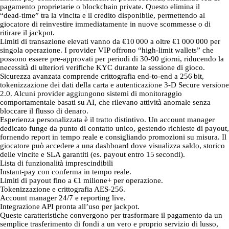
pagamento proprietarie o blockchain private. Questo elimina il
“dead‑time” tra la vincita e il credito disponibile, permettendo al
giocatore di reinvestire immediatamente in nuove scommesse o di
ritirare il jackpot.
Limiti di transazione elevati
vanno da €10 000 a oltre €1 000 000 per
singola operazione. I provider VIP offrono “high‑limit wallets” che
possono essere pre‑approvati per periodi di 30‑90 giorni, riducendo la
necessità di ulteriori verifiche KYC durante la sessione di gioco.
Sicurezza avanzata
comprende crittografia end‑to‑end a 256 bit,
tokenizzazione dei dati della carta e autenticazione 3‑D Secure versione
2.0. Alcuni provider aggiungono sistemi di monitoraggio
comportamentale basati su AI, che rilevano attività anomale senza
bloccare il flusso di denaro.
Esperienza personalizzata
è il tratto distintivo. Un account manager
dedicato funge da punto di contatto unico, gestendo richieste di payout,
fornendo report in tempo reale e consigliando promozioni su misura. Il
giocatore può accedere a una dashboard dove visualizza saldo, storico
delle vincite e SLA garantiti (es. payout entro 15 secondi).
Lista di funzionalità imprescindibili
Instant‑pay con conferma in tempo reale.
Limiti di payout fino a €1 milione+ per operazione.
Tokenizzazione e crittografia AES‑256.
Account manager 24/7 e reporting live.
Integrazione API pronta all’uso per jackpot.
Queste caratteristiche convergono per trasformare il pagamento da un
semplice trasferimento di fondi a un vero e proprio servizio di lusso,