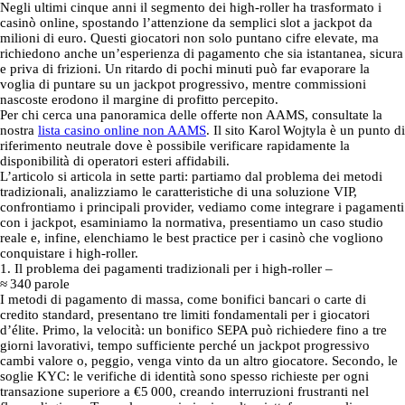
Negli ultimi cinque anni il segmento dei high‑roller ha trasformato i
casinò online, spostando l’attenzione da semplici slot a jackpot da
milioni di euro. Questi giocatori non solo puntano cifre elevate, ma
richiedono anche un’esperienza di pagamento che sia istantanea, sicura
e priva di frizioni. Un ritardo di pochi minuti può far evaporare la
voglia di puntare su un jackpot progressivo, mentre commissioni
nascoste erodono il margine di profitto percepito.
Per chi cerca una panoramica delle offerte non AAMS, consultate la
nostra
lista casino online non AAMS
. Il sito Karol Wojtyla è un punto di
riferimento neutrale dove è possibile verificare rapidamente la
disponibilità di operatori esteri affidabili.
L’articolo si articola in sette parti: partiamo dal problema dei metodi
tradizionali, analizziamo le caratteristiche di una soluzione VIP,
confrontiamo i principali provider, vediamo come integrare i pagamenti
con i jackpot, esaminiamo la normativa, presentiamo un caso studio
reale e, infine, elenchiamo le best practice per i casinò che vogliono
conquistare i high‑roller.
1. Il problema dei pagamenti tradizionali per i high‑roller –
≈ 340 parole
I metodi di pagamento di massa, come bonifici bancari o carte di
credito standard, presentano tre limiti fondamentali per i giocatori
d’élite. Primo, la velocità: un bonifico SEPA può richiedere fino a tre
giorni lavorativi, tempo sufficiente perché un jackpot progressivo
cambi valore o, peggio, venga vinto da un altro giocatore. Secondo, le
soglie KYC: le verifiche di identità sono spesso richieste per ogni
transazione superiore a €5 000, creando interruzioni frustranti nel