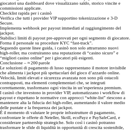
giocatori una dashboard dove visualizzano saldo, storico vincite e
commissioni applicate.
Checklist rapida per i casinò
Verifica che tutti i provider VIP supportino tokenizzazione e 3‑D
Secure.
Implementa webhook per payout immediati al raggiungimento del
jackpot.
Stabilisci limiti di payout pre‑approvati per ogni segmento di giocatore.
Forma il personale su procedure KYC “fast‑track”.
Seguendo queste linee guida, i casinò non solo attrarranno nuovi
high‑roller, ma costruiranno una reputazione di “casino sicuro” e
“migliori casino online” per i giocatori più esigenti.
Conclusione – ≈ 200 parole
Le soluzioni di pagamento di lusso rappresentano il motore invisibile
che alimenta i jackpot più spettacolari del gioco d’azzardo online.
Velocità, limiti elevati e sicurezza avanzata non sono più ostacoli
contrapposti, ma elementi complementari che, se integrati
correttamente, trasformano ogni vincita in un’esperienza premium.
I casinò che investono in provider VIP, automatizzano i workflow di
payout e rispettano le normative con approcci “white‑list” riescono a
mantenere alta la fiducia dei high‑roller, aumentando il valore medio
delle puntate e la frequenza dei jackpot.
È il momento di valutare le proprie infrastrutture di pagamento,
confrontare le offerte di Neteller, Skrill, ecoPayz e PaySafeCard, e
considerare partnership strategiche. Solo così i casinò potranno
trasformare le sfide di liquidità in opportunità di crescita sostenibile,