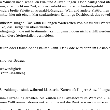
m Wunsch nach schnellen Ein‑ und Auszahlungen. Doch häufig wird übe
, spart nicht nur Zeit, sondern erhöht auch das Sicherheitsgefühl.
onders breite Palette an Prepaid‑Lösungen. Während andere Plattformen 
nktet hier mit einem klar strukturierten Zahlungs‑Dashboard, das sowohl
nküberweisungen. Das kann zu langen Wartezeiten von bis zu drei Werkt
siko, das Budget zu überschreiten.
dingungen, die mit bestimmten Zahlungsmethoden nicht erfüllt werde
ich diese Stolperfallen vermeiden.
nkstellen oder Online‑Shops kaufen kann. Der Code wird dann im Casino
sino vor Betrug.
schwindigkeit
 (nur Einzahlen)
 Einzahlungen sind, während klassische Karten oft längere Auszahlungs
winn‑Auszahlung erhalten. Sie kaufen eine Paysafecard im Wert von 20 €
 neuen Willkommensbonus nutzen, ohne auf die Bank warten zu müssen.