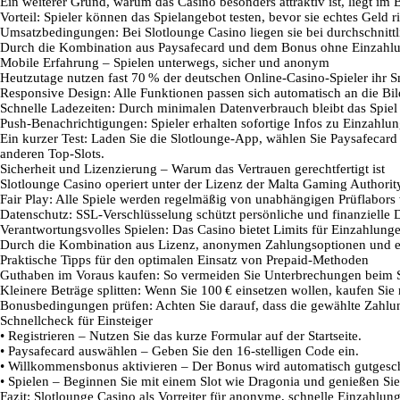
Ein weiterer Grund, warum das Casino besonders attraktiv ist, liegt im
Vorteil: Spieler können das Spielangebot testen, bevor sie echtes Geld ri
Umsatzbedingungen: Bei Slotlounge Casino liegen sie bei durchschnittli
Durch die Kombination aus Paysafecard und dem Bonus ohne Einzahlung 
Mobile Erfahrung – Spielen unterwegs, sicher und anonym
Heutzutage nutzen fast 70 % der deutschen Online‑Casino‑Spieler ihr Sm
Responsive Design: Alle Funktionen passen sich automatisch an die Bi
Schnelle Ladezeiten: Durch minimalen Datenverbrauch bleibt das Spiel 
Push‑Benachrichtigungen: Spieler erhalten sofortige Infos zu Einzahl
Ein kurzer Test: Laden Sie die Slotlounge‑App, wählen Sie Paysafecar
anderen Top‑Slots.
Sicherheit und Lizenzierung – Warum das Vertrauen gerechtfertigt ist
Slotlounge Casino operiert unter der Lizenz der Malta Gaming Authorit
Fair Play: Alle Spiele werden regelmäßig von unabhängigen Prüflabor
Datenschutz: SSL‑Verschlüsselung schützt persönliche und finanzielle 
Verantwortungsvolles Spielen: Das Casino bietet Limits für Einzahlunge
Durch die Kombination aus Lizenz, anonymen Zahlungsoptionen und ein
Praktische Tipps für den optimalen Einsatz von Prepaid‑Methoden
Guthaben im Voraus kaufen: So vermeiden Sie Unterbrechungen beim S
Kleinere Beträge splitten: Wenn Sie 100 € einsetzen wollen, kaufen Si
Bonusbedingungen prüfen: Achten Sie darauf, dass die gewählte Zahlun
Schnellcheck für Einsteiger
• Registrieren – Nutzen Sie das kurze Formular auf der Startseite.
• Paysafecard auswählen – Geben Sie den 16‑stelligen Code ein.
• Willkommensbonus aktivieren – Der Bonus wird automatisch gutgesc
• Spielen – Beginnen Sie mit einem Slot wie
Dragonia
und genießen Sie
Fazit: Slotlounge Casino als Vorreiter für anonyme, schnelle Einzahlun