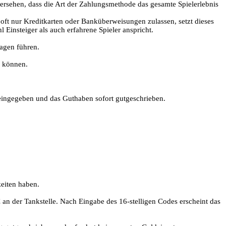
rsehen, dass die Art der Zahlungsmethode das gesamte Spielerlebnis
oft nur Kreditkarten oder Banküberweisungen zulassen, setzt dieses
 Einsteiger als auch erfahrene Spieler anspricht.
agen führen.
n können.
 eingegeben und das Guthaben sofort gutgeschrieben.
zeiten haben.
 an der Tankstelle. Nach Eingabe des 16‑stelligen Codes erscheint das