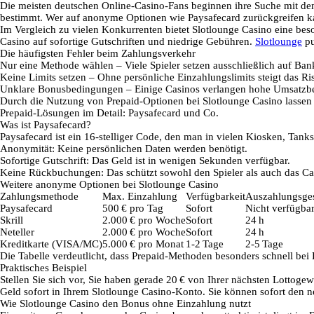
Die meisten deutschen Online‑Casino‑Fans beginnen ihre Suche mit de
bestimmt. Wer auf anonyme Optionen wie Paysafecard zurückgreifen kann
Im Vergleich zu vielen Konkurrenten bietet Slotlounge Casino eine bes
Casino auf sofortige Gutschriften und niedrige Gebühren.
Slotlounge
pu
Die häufigsten Fehler beim Zahlungsverkehr
Nur eine Methode wählen – Viele Spieler setzen ausschließlich auf Ba
Keine Limits setzen – Ohne persönliche Einzahlungslimits steigt das Ri
Unklare Bonusbedingungen – Einige Casinos verlangen hohe Umsatzbe
Durch die Nutzung von Prepaid‑Optionen bei Slotlounge Casino lassen s
Prepaid‑Lösungen im Detail: Paysafecard und Co.
Was ist Paysafecard?
Paysafecard ist ein 16‑stelliger Code, den man in vielen Kiosken, Ta
Anonymität: Keine persönlichen Daten werden benötigt.
Sofortige Gutschrift: Das Geld ist in wenigen Sekunden verfügbar.
Keine Rückbuchungen: Das schützt sowohl den Spieler als auch das Ca
Weitere anonyme Optionen bei Slotlounge Casino
Zahlungsmethode
Max. Einzahlung
Verfügbarkeit
Auszahlungsge
Paysafecard
500 € pro Tag
Sofort
Nicht verfügbar
Skrill
2.000 € pro Woche
Sofort
24 h
Neteller
2.000 € pro Woche
Sofort
24 h
Kreditkarte (VISA/MC)
5.000 € pro Monat
1‑2 Tage
2‑5 Tage
Die Tabelle verdeutlicht, dass Prepaid‑Methoden besonders schnell bei
Praktisches Beispiel
Stellen Sie sich vor, Sie haben gerade 20 € von Ihrer nächsten Lottoge
Geld sofort in Ihrem Slotlounge Casino‑Konto. Sie können sofort den
Wie Slotlounge Casino den Bonus ohne Einzahlung nutzt