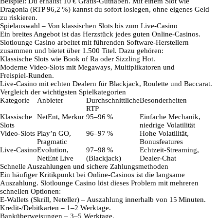
Beispiel
: Du erhältst 10 € Gratis‑Guthaben. Mit einem Slot wie
Dragonia
(RTP 96,2 %) kannst du sofort loslegen, ohne eigenes Geld
zu riskieren.
Spielauswahl – Von klassischen Slots bis zum Live‑Casino
Ein breites Angebot ist das Herzstück jedes guten Online‑Casinos.
Slotlounge Casino arbeitet mit führenden Software‑Herstellern
zusammen und bietet über 1.500 Titel. Dazu gehören:
Klassische Slots
wie
Book of Ra
oder
Sizzling Hot
.
Moderne Video‑Slots
mit Megaways, Multiplikatoren und
Freispiel‑Runden.
Live‑Casino
mit echten Dealern für Blackjack, Roulette und Baccarat.
Vergleich der wichtigsten Spielkategorien
Kategorie
Anbieter
Durchschnittliche
Besonderheiten
RTP
Klassische
NetEnt, Merkur
95–96 %
Einfache Mechanik,
Slots
niedrige Volatilität
Video‑Slots
Play’n GO,
96–97 %
Hohe Volatilität,
Pragmatic
Bonusfeatures
Live‑Casino
Evolution,
97–98 %
Echtzeit‑Streaming,
NetEnt Live
(Blackjack)
Dealer‑Chat
Schnelle Auszahlungen und sichere Zahlungsmethoden
Ein häufiger Kritikpunkt bei Online‑Casinos ist die langsame
Auszahlung. Slotlounge Casino löst dieses Problem mit mehreren
schnellen Optionen:
E‑Wallets
(Skrill, Neteller) – Auszahlung innerhalb von 15 Minuten.
Kredit‑/Debitkarten
– 1–2 Werktage.
Banküberweisungen
– 3–5 Werktage.