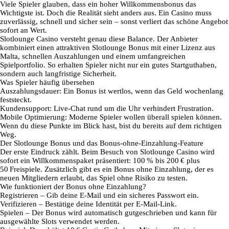
Viele Spieler glauben, dass ein hoher Willkommensbonus das
Wichtigste ist. Doch die Realität sieht anders aus. Ein Casino muss
zuverlässig, schnell und sicher sein – sonst verliert das schöne Angebot
sofort an Wert.
Slotlounge Casino
versteht genau diese Balance. Der Anbieter
kombiniert einen attraktiven
Slotlounge Bonus
mit einer Lizenz aus
Malta, schnellen Auszahlungen und einem umfangreichen
Spielportfolio. So erhalten Spieler nicht nur ein gutes Startguthaben,
sondern auch langfristige Sicherheit.
Was Spieler häufig übersehen
Auszahlungsdauer
: Ein Bonus ist wertlos, wenn das Geld wochenlang
feststeckt.
Kundensupport
: Live‑Chat rund um die Uhr verhindert Frustration.
Mobile Optimierung
: Moderne Spieler wollen überall spielen können.
Wenn du diese Punkte im Blick hast, bist du bereits auf dem richtigen
Weg.
Der Slotlounge Bonus und das Bonus‑ohne‑Einzahlung‑Feature
Der erste Eindruck zählt. Beim Besuch von Slotlounge Casino wird
sofort ein Willkommenspaket präsentiert: 100 % bis 200 € plus
50 Freispiele. Zusätzlich gibt es ein Bonus ohne Einzahlung, der es
neuen Mitgliedern erlaubt, das Spiel ohne Risiko zu testen.
Wie funktioniert der Bonus ohne Einzahlung?
Registrieren
– Gib deine E‑Mail und ein sicheres Passwort ein.
Verifizieren
– Bestätige deine Identität per E‑Mail‑Link.
Spielen
– Der Bonus wird automatisch gutgeschrieben und kann für
ausgewählte Slots verwendet werden.