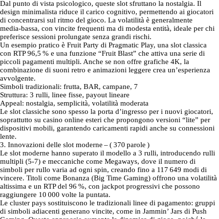
Dal punto di vista psicologico, queste slot sfruttano la nostalgia. Il
design minimalista riduce il carico cognitivo, permettendo ai giocatori
di concentrarsi sul ritmo del gioco. La volatilità è generalmente
media‑bassa, con vincite frequenti ma di modesta entità, ideale per chi
preferisce sessioni prolungate senza grandi rischi.
Un esempio pratico è
Fruit Party
di Pragmatic Play, una slot classica
con RTP 96,5 % e una funzione “Fruit Blast” che attiva una serie di
piccoli pagamenti multipli. Anche se non offre grafiche 4K, la
combinazione di suoni retro e animazioni leggere crea un’esperienza
avvolgente.
Simboli tradizionali: frutta, BAR, campane, 7
Struttura: 3 rulli, linee fisse, payout lineare
Appeal: nostalgia, semplicità, volatilità moderata
Le slot classiche sono spesso la porta d’ingresso per i nuovi giocatori,
soprattutto su casino online esteri che propongono versioni “lite” per
dispositivi mobili, garantendo caricamenti rapidi anche su connessioni
lente.
3. Innovazioni delle slot moderne – ( 370 parole )
Le slot moderne hanno superato il modello a 3 rulli, introducendo rulli
multipli (5‑7) e meccaniche come Megaways, dove il numero di
simboli per rullo varia ad ogni spin, creando fino a 117 649 modi di
vincere. Titoli come
Bonanza
(Big Time Gaming) offrono una volatilità
altissima e un RTP del 96 %, con jackpot progressivi che possono
raggiungere 10 000 volte la puntata.
Le cluster pays sostituiscono le tradizionali linee di pagamento: gruppi
di simboli adiacenti generano vincite, come in
Jammin’ Jars
di Push