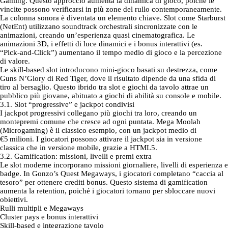
Gaming. Questo approccio aumenta la dinamica di gioco, poiché le
vincite possono verificarsi in più zone del rullo contemporaneamente.
La colonna sonora è diventata un elemento chiave. Slot come
Starburst
(NetEnt) utilizzano soundtrack orchestrali sincronizzate con le
animazioni, creando un’esperienza quasi cinematografica. Le
animazioni 3D, i effetti di luce dinamici e i bonus interattivi (es.
“Pick‑and‑Click”) aumentano il tempo medio di gioco e la percezione
di valore.
Le skill‑based slot introducono mini‑gioco basati su destrezza, come
Guns N’Glory
di Red Tiger, dove il risultato dipende da una sfida di
tiro al bersaglio. Questo ibrido tra slot e giochi da tavolo attrae un
pubblico più giovane, abituato a giochi di abilità su console e mobile.
3.1. Slot “progressive” e jackpot condivisi
I jackpot progressivi collegano più giochi tra loro, creando un
montepremi comune che cresce ad ogni puntata.
Mega Moolah
(Microgaming) è il classico esempio, con un jackpot medio di
€5 milioni. I giocatori possono attivare il jackpot sia in versione
classica che in versione mobile, grazie a HTML5.
3.2. Gamification: missioni, livelli e premi extra
Le slot moderne incorporano missioni giornaliere, livelli di esperienza e
badge. In
Gonzo’s Quest Megaways
, i giocatori completano “caccia al
tesoro” per ottenere crediti bonus. Questo sistema di gamification
aumenta la retention, poiché i giocatori tornano per sbloccare nuovi
obiettivi.
Rulli multipli e Megaways
Cluster pays e bonus interattivi
Skill‑based e integrazione tavolo