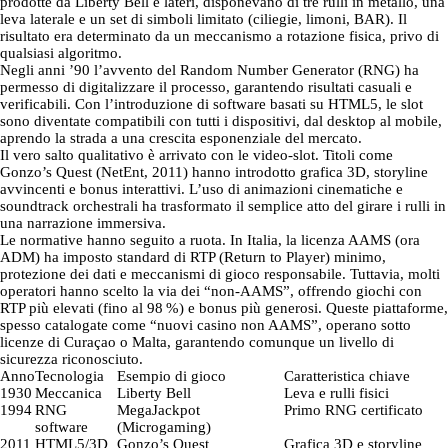
prodotte da Liberty Bell e lateri, disponevano di tre rulli in metallo, una
leva laterale e un set di simboli limitato (ciliegie, limoni, BAR). Il
risultato era determinato da un meccanismo a rotazione fisica, privo di
qualsiasi algoritmo.
Negli anni ’90 l’avvento del Random Number Generator (RNG) ha
permesso di digitalizzare il processo, garantendo risultati casuali e
verificabili. Con l’introduzione di software basati su HTML5, le slot
sono diventate compatibili con tutti i dispositivi, dal desktop al mobile,
aprendo la strada a una crescita esponenziale del mercato.
Il vero salto qualitativo è arrivato con le video‑slot. Titoli come
Gonzo’s Quest
(NetEnt, 2011) hanno introdotto grafica 3D, storyline
avvincenti e bonus interattivi. L’uso di animazioni cinematiche e
soundtrack orchestrali ha trasformato il semplice atto del girare i rulli in
una narrazione immersiva.
Le normative hanno seguito a ruota. In Italia, la licenza AAMS (ora
ADM) ha imposto standard di RTP (Return to Player) minimo,
protezione dei dati e meccanismi di gioco responsabile. Tuttavia, molti
operatori hanno scelto la via dei “non‑AAMS”, offrendo giochi con
RTP più elevati (fino al 98 %) e bonus più generosi. Queste piattaforme,
spesso catalogate come “nuovi casino non AAMS”, operano sotto
licenze di Curaçao o Malta, garantendo comunque un livello di
sicurezza riconosciuto.
Anno
Tecnologia
Esempio di gioco
Caratteristica chiave
1930
Meccanica
Liberty Bell
Leva e rulli fisici
1994
RNG
MegaJackpot
Primo RNG certificato
software
(Microgaming)
2011
HTML5/3D
Gonzo’s Quest
Grafica 3D e storyline