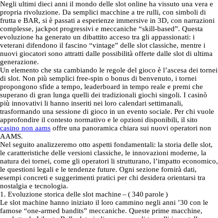
Negli ultimi dieci anni il mondo delle slot online ha vissuto una vera e
propria rivoluzione. Da semplici macchine a tre rulli, con simboli di
frutta e BAR, si è passati a esperienze immersive in 3D, con narrazioni
complesse, jackpot progressivi e meccaniche “skill‑based”. Questa
evoluzione ha generato un dibattito acceso tra gli appassionati: i
veterani difendono il fascino “vintage” delle slot classiche, mentre i
nuovi giocatori sono attratti dalle possibilità offerte dalle slot di ultima
generazione.
Un elemento che sta cambiando le regole del gioco è l’ascesa dei tornei
di slot. Non più semplici free‑spin o bonus di benvenuto, i tornei
propongono sfide a tempo, leaderboard in tempo reale e premi che
superano di gran lunga quelli dei tradizionali giochi singoli. I casinò
più innovativi li hanno inseriti nei loro calendari settimanali,
trasformando una sessione di gioco in un evento sociale. Per chi vuole
approfondire il contesto normativo e le opzioni disponibili, il sito
casino non aams
offre una panoramica chiara sui nuovi operatori non
AAMS.
Nel seguito analizzeremo otto aspetti fondamentali: la storia delle slot,
le caratteristiche delle versioni classiche, le innovazioni moderne, la
natura dei tornei, come gli operatori li strutturano, l’impatto economico,
le questioni legali e le tendenze future. Ogni sezione fornirà dati,
esempi concreti e suggerimenti pratici per chi desidera orientarsi tra
nostalgia e tecnologia.
1. Evoluzione storica delle slot machine – ( 340 parole )
Le slot machine hanno iniziato il loro cammino negli anni ’30 con le
famose “one‑armed bandits” meccaniche. Queste prime macchine,