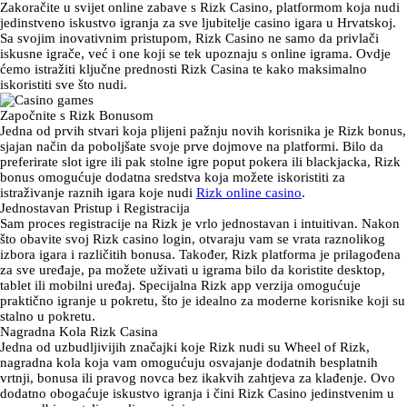
Zakoračite u svijet online zabave s Rizk Casino, platformom koja nudi
jedinstveno iskustvo igranja za sve ljubitelje casino igara u Hrvatskoj.
Sa svojim inovativnim pristupom, Rizk Casino ne samo da privlači
iskusne igrače, već i one koji se tek upoznaju s online igrama. Ovdje
ćemo istražiti ključne prednosti Rizk Casina te kako maksimalno
iskoristiti sve što nudi.
Započnite s Rizk Bonusom
Jedna od prvih stvari koja plijeni pažnju novih korisnika je
Rizk bonus
,
sjajan način da poboljšate svoje prve dojmove na platformi. Bilo da
preferirate slot igre ili pak stolne igre poput pokera ili blackjacka, Rizk
bonus omogućuje dodatna sredstva koja možete iskoristiti za
istraživanje raznih igara koje nudi
Rizk online casino
.
Jednostavan Pristup i Registracija
Sam proces registracije na Rizk je vrlo jednostavan i intuitivan. Nakon
što obavite svoj
Rizk casino login
, otvaraju vam se vrata raznolikog
izbora igara i različitih bonusa. Također, Rizk platforma je prilagođena
za sve uređaje, pa možete uživati u igrama bilo da koristite desktop,
tablet ili mobilni uređaj. Specijalna
Rizk app
verzija omogućuje
praktično igranje u pokretu, što je idealno za moderne korisnike koji su
stalno u pokretu.
Nagradna Kola Rizk Casina
Jedna od uzbudljivijih značajki koje Rizk nudi su
Wheel of Rizk
,
nagradna kola koja vam omogućuju osvajanje dodatnih besplatnih
vrtnji, bonusa ili pravog novca bez ikakvih zahtjeva za klađenje. Ovo
dodatno obogaćuje iskustvo igranja i čini Rizk Casino jedinstvenim u