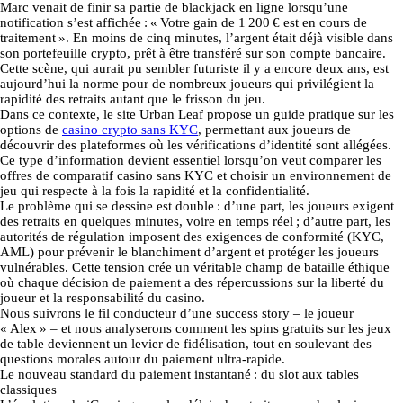
Marc venait de finir sa partie de blackjack en ligne lorsqu’une
notification s’est affichée : « Votre gain de 1 200 € est en cours de
traitement ». En moins de cinq minutes, l’argent était déjà visible dans
son portefeuille crypto, prêt à être transféré sur son compte bancaire.
Cette scène, qui aurait pu sembler futuriste il y a encore deux ans, est
aujourd’hui la norme pour de nombreux joueurs qui privilégient la
rapidité des retraits autant que le frisson du jeu.
Dans ce contexte, le site Urban Leaf propose un guide pratique sur les
options de
casino crypto sans KYC
, permettant aux joueurs de
découvrir des plateformes où les vérifications d’identité sont allégées.
Ce type d’information devient essentiel lorsqu’on veut comparer les
offres de comparatif casino sans KYC et choisir un environnement de
jeu qui respecte à la fois la rapidité et la confidentialité.
Le problème qui se dessine est double : d’une part, les joueurs exigent
des retraits en quelques minutes, voire en temps réel ; d’autre part, les
autorités de régulation imposent des exigences de conformité (KYC,
AML) pour prévenir le blanchiment d’argent et protéger les joueurs
vulnérables. Cette tension crée un véritable champ de bataille éthique
où chaque décision de paiement a des répercussions sur la liberté du
joueur et la responsabilité du casino.
Nous suivrons le fil conducteur d’une success story – le joueur
« Alex » – et nous analyserons comment les spins gratuits sur les jeux
de table deviennent un levier de fidélisation, tout en soulevant des
questions morales autour du paiement ultra‑rapide.
Le nouveau standard du paiement instantané : du slot aux tables
classiques