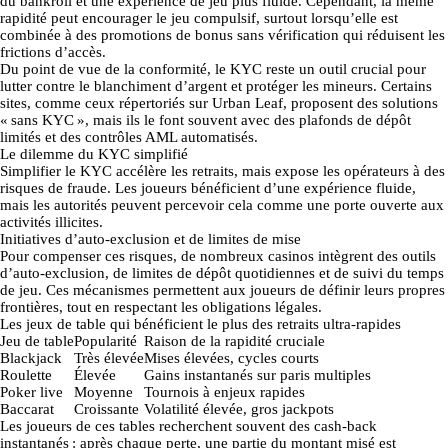
du bankroll et une expérience de jeu plus fluide. Cependant, la même
rapidité peut encourager le jeu compulsif, surtout lorsqu’elle est
combinée à des promotions de bonus sans vérification qui réduisent les
frictions d’accès.
Du point de vue de la conformité, le KYC reste un outil crucial pour
lutter contre le blanchiment d’argent et protéger les mineurs. Certains
sites, comme ceux répertoriés sur Urban Leaf, proposent des solutions
« sans KYC », mais ils le font souvent avec des plafonds de dépôt
limités et des contrôles AML automatisés.
Le dilemme du KYC simplifié
Simplifier le KYC accélère les retraits, mais expose les opérateurs à des
risques de fraude. Les joueurs bénéficient d’une expérience fluide,
mais les autorités peuvent percevoir cela comme une porte ouverte aux
activités illicites.
Initiatives d’auto‑exclusion et de limites de mise
Pour compenser ces risques, de nombreux casinos intègrent des outils
d’auto‑exclusion, de limites de dépôt quotidiennes et de suivi du temps
de jeu. Ces mécanismes permettent aux joueurs de définir leurs propres
frontières, tout en respectant les obligations légales.
Les jeux de table qui bénéficient le plus des retraits ultra‑rapides
Jeu de table
Popularité
Raison de la rapidité cruciale
Blackjack
Très élevée
Mises élevées, cycles courts
Roulette
Élevée
Gains instantanés sur paris multiples
Poker live
Moyenne
Tournois à enjeux rapides
Baccarat
Croissante
Volatilité élevée, gros jackpots
Les joueurs de ces tables recherchent souvent des cash‑back
instantanés : après chaque perte, une partie du montant misé est