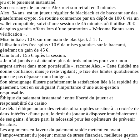
jeu et le paiement instantané.
Success story : le joueur « Alex » et son retrait en 3 minutes
Alex, 34 ans, est un joueur régulier de blackjack et de baccarat sur des
plateformes crypto. Sa routine commence par un dépôt de 100 € via un
wallet compatible, suivi d’une session de 45 minutes où il utilise 20 €
de spins gratuits offerts lors d’une promotion « Welcome Bonus sans
vérification ».
Mise initiale : 10 € sur une main de blackjack à 1 : 1.
Utilisation des free spins : 10 € de mises gratuites sur le baccarat,
générant un gain de 45 €.
Gain total : 155 € après la session.
« Je n’ai jamais eu à attendre plus de trois minutes pour voir mon
argent arriver dans mon portefeuille », raconte Alex. « Cette fluidité me
donne confiance, mais je reste vigilant ; je fixe des limites quotidiennes
pour ne pas dépasser mon budget. »
Son témoignage illustre parfaitement la satisfaction liée à la rapidité du
paiement, tout en soulignant l’importance d’une auto‑gestion
responsable.
Éthique du paiement instantané : entre liberté du joueur et
responsabilité du casino
Le débat éthique autour des retraits ultra‑rapides se situe à la croisée de
deux intérêts : d’une part, le droit du joueur à disposer immédiatement
de ses gains, d’autre part, la nécessité pour les opérateurs de prévenir
les abus.
Les arguments en faveur du paiement rapide mettent en avant
l’empowerment du joueur : moins de stress financier, meilleure gestion