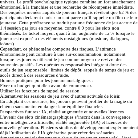
univers. Le profil psychologique typique combine un fort attachement
émotionnel à la franchise et une recherche de récompense immédiate.
Des enquêtes menées auprès de joueurs français révèlent que 62 % des
participants déclarent choisir un slot parce qu’il rappelle un film de leur
jeunesse. Cette préférence se traduit par une fréquence de jeu accrue de
1,4 session par jour en moyenne, contre 0,9 pour les slots non
thématisés. Le ticket moyen, quant à lui, augmente de 12 % lorsque le
joueur est exposé à des éléments nostalgiques (musique, dialogues,
icônes).
Cependant, ce phénomène comporte des risques. L’attirance
émotionnelle peut conduire à une sur‑consommation, notamment
lorsque les joueurs utilisent le jeu comme moyen de revivre des
souvenirs positifs. Les opérateurs responsables intègrent donc des
outils de jeu responsable : limites de dépôt, rappels de temps de jeu et
accès direct à des ressources d’aide.
Bonnes pratiques pour les joueurs nostalgiques :
Fixer un budget quotidien avant de commencer.
Utiliser les fonctions de rappel de session.
Alternativer les sessions de jeu avec d’autres activités de loisir.
En adoptant ces mesures, les joueurs peuvent profiter de la magie du
cinéma sans mettre en danger leur équilibre financier.
Perspectives futures : IA, réalité augmentée et nouvelles licences
L’avenir des slots cinématographiques s’inscrit dans la convergence
entre intelligence artificielle, réalité augmentée (RA) et licences de
nouvelle génération. Plusieurs studios de développement expérimentent
déjà l’utilisation de l’IA générative pour créer des scénarios