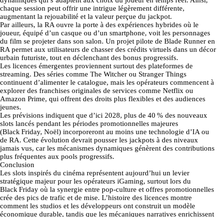
dynamiques qui s’adaptent aux choix du joueur en temps réel. Ainsi,
chaque session peut offrir une intrigue légèrement différente,
augmentant la rejouabilité et la valeur perçue du jackpot.
Par ailleurs, la RA ouvre la porte à des expériences hybrides où le
joueur, équipé d’un casque ou d’un smartphone, voit les personnages
du film se projeter dans son salon. Un projet pilote de
Blade Runner
en
RA permet aux utilisateurs de chasser des crédits virtuels dans un décor
urbain futuriste, tout en déclenchant des bonus progressifs.
Les licences émergentes proviennent surtout des plateformes de
streaming. Des séries comme
The Witcher
ou
Stranger Things
continuent d’alimenter le catalogue, mais les opérateurs commencent à
explorer des franchises originales de services comme Netflix ou
Amazon Prime, qui offrent des droits plus flexibles et des audiences
jeunes.
Les prévisions indiquent que d’ici 2028, plus de 40 % des nouveaux
slots lancés pendant les périodes promotionnelles majeures
(Black Friday, Noël) incorporeront au moins une technologie d’IA ou
de RA. Cette évolution devrait pousser les jackpots à des niveaux
jamais vus, car les mécanismes dynamiques génèrent des contributions
plus fréquentes aux pools progressifs.
Conclusion
Les slots inspirés du cinéma représentent aujourd’hui un levier
stratégique majeur pour les opérateurs iGaming, surtout lors du
Black Friday où la synergie entre pop‑culture et offres promotionnelles
crée des pics de trafic et de mise. L’histoire des licences montre
comment les studios et les développeurs ont construit un modèle
économique durable, tandis que les mécaniques narratives enrichissent