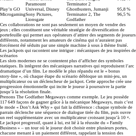
Paramount
Terminator 2
Play’n GO
Universal, Disney
Ghostbusters
,
Jumanji
95,8 %
Microgaming
Sony Pictures,
Terminator 2
,
The
96,5 %
Lionsgate
Godfather
Ces collaborations ne sont pas seulement un moyen de vendre des
jeux ; elles constituent une véritable stratégie de diversification de
portefeuille qui permet aux opérateurs d’attirer des segments de joueurs
différents, notamment les amateurs de cinéma qui n’auraient pas
forcément été séduits par une simple machine à sous à thème fruité.
Les jackpots qui racontent une intrigue : mécaniques de jeu inspirées de
scénarios
Les slots modernes ne se contentent plus d’afficher des symboles
statiques. Ils intègrent des mécaniques narratives qui reproduisent l’arc
dramatique d’un film. Le modèle le plus répandu est le « bonus
story‑line », où chaque étape du scénario débloque un mini‑jeu, un
multiplicateur ou un déclencheur de jackpot. Cette approche crée une
progression émotionnelle qui incite le joueur à poursuivre la partie
jusqu’à la résolution finale.
Prenons
The Godfather Megaways
comme exemple. Le jeu possède
117 649 façons de gagner grâce à la mécanique Megaways, mais c’est
le mode « Don’t Ask Why » qui fait la différence : chaque symbole de
parrain déclenche une séquence de dialogue tirée du film, puis ouvre
un reel supplémentaire avec un multiplicateur croissant jusqu’à 10 ×.
Le jackpot progressif, quant à lui, est lié à la réussite du « Family
Business » – un tour où le joueur doit choisir entre plusieurs portes,
chacune menant à un paiement différent, rappelant la tension des