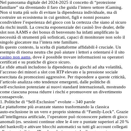
Nel panorama digitale del 2024‑2025 il concetto di “protezione
familiare” sta diventando il faro che guida l’intero settore iGaming.
Non si tratta più solo di evitare la dipendenza individuale, ma di
costruire un ecosistema in cui genitori, figli e nonni possano
condividere l’esperienza del gioco con la certezza che siano al sicuro
da rischi inutili. La crescita esponenziale dei casinò live dealer, delle
slot non AAMS e dei bonus di benvenuto ha infatti amplificato la
necessità di strumenti più sofisticati, capaci di monitorare non solo il
singolo giocatore ma l’intera rete familiare.
In questo contesto, la scelta di piattaforme affidabili è cruciale. Un
esempio di risorsa neutra che può aiutare i lettori a orientarsi è il sito
casino non aams
, dove è possibile trovare informazioni su operatori
certificati e su pratiche di gioco sicuro.
Le sfide attuali includono la dipendenza da giochi ad alta volatilità,
l’accesso dei minori a slot con RTP elevato e la pressione sociale
esercitata da promozioni aggressive. Per rispondere a queste criticità,
l’articolo analizza otto tendenze emergenti, dalle politiche di
self‑exclusion potenziate ai nuovi standard internazionali, mostrando
come ciascuna possa ridurre i rischi e promuovere un divertimento
consapevole.
1. Politiche di “Self‑Exclusion” evolute – 340 parole
Le piattaforme più avanzate stanno trasformando la classica
auto‑esclusione in un vero e proprio sistema di “Family‑Lock”. Grazie
all’intelligenza artificiale, l’operatore può riconoscere pattern di gioco
anomali (es. sessioni continue oltre le 4 ore o puntate superiori al 20 %
del bankroll) e attivare blocchi automatici su tutti gli account collegati