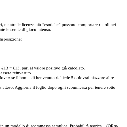
ori, mentre le licenze più “esotiche” possono comportare ritardi nei
nte le serate di gioco intenso.
isposizione:
13 = €13, pari al valore positivo già calcolato.
ssere reinvestito.
lover: se il bonus di benvenuto richiede 5x, dovrai piazzare altre
ack atteso. Aggiorna il foglio dopo ogni scommessa per tenere sotto
 in un modello di scommessa semplice: Probabilità teorica = (ORtg/