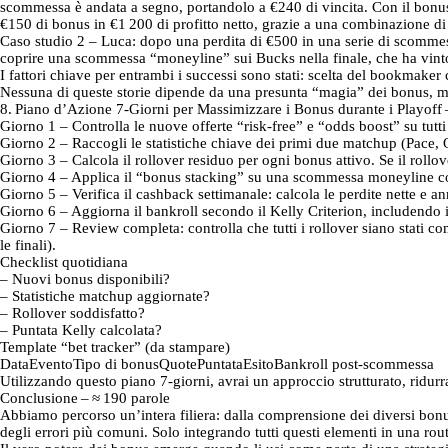
scommessa è andata a segno, portandolo a €240 di vincita. Con il bonus
€150 di bonus in €1 200 di profitto netto, grazie a una combinazione di
Caso studio 2 – Luca: dopo una perdita di €500 in una serie di scommess
coprire una scommessa “moneyline” sui Bucks nella finale, che ha vinto c
I fattori chiave per entrambi i successi sono stati: scelta del bookmaker 
Nessuna di queste storie dipende da una presunta “magia” dei bonus, ma
8. Piano d’Azione 7‑Giorni per Massimizzare i Bonus durante i Playoff 
Giorno 1 – Controlla le nuove offerte “risk‑free” e “odds boost” su tutti
Giorno 2 – Raccogli le statistiche chiave dei primi due matchup (Pace, O
Giorno 3 – Calcola il rollover residuo per ogni bonus attivo. Se il rollo
Giorno 4 – Applica il “bonus stacking” su una scommessa moneyline con 
Giorno 5 – Verifica il cashback settimanale: calcola le perdite nette e an
Giorno 6 – Aggiorna il bankroll secondo il Kelly Criterion, includendo 
Giorno 7 – Review completa: controlla che tutti i rollover siano stati c
le finali).
Checklist quotidiana
– Nuovi bonus disponibili?
– Statistiche matchup aggiornate?
– Rollover soddisfatto?
– Puntata Kelly calcolata?
Template “bet tracker” (da stampare)
Data
Evento
Tipo di bonus
Quote
Puntata
Esito
Bankroll post‑scommessa
Utilizzando questo piano 7‑giorni, avrai un approccio strutturato, ridurra
Conclusione – ≈ 190 parole
Abbiamo percorso un’intera filiera: dalla comprensione dei diversi bonus
degli errori più comuni. Solo integrando tutti questi elementi in una rout