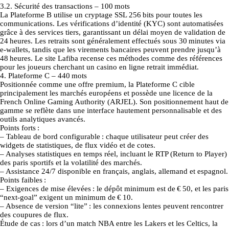
3.2. Sécurité des transactions – 100 mots
La Plateforme B utilise un cryptage SSL 256 bits pour toutes les
communications. Les vérifications d’identité (KYC) sont automatisées
grâce à des services tiers, garantissant un délai moyen de validation de
24 heures. Les retraits sont généralement effectués sous 30 minutes via
e‑wallets, tandis que les virements bancaires peuvent prendre jusqu’à
48 heures. Le site Lafiba recense ces méthodes comme des références
pour les joueurs cherchant un casino en ligne retrait immédiat.
4. Plateforme C – 440 mots
Positionnée comme une offre premium, la Plateforme C cible
principalement les marchés européens et possède une licence de la
French Online Gaming Authority (ARJEL). Son positionnement haut de
gamme se reflète dans une interface hautement personnalisable et des
outils analytiques avancés.
Points forts
:
– Tableau de bord configurable : chaque utilisateur peut créer des
widgets de statistiques, de flux vidéo et de cotes.
– Analyses statistiques en temps réel, incluant le RTP (Return to Player)
des paris sportifs et la volatilité des marchés.
– Assistance 24/7 disponible en français, anglais, allemand et espagnol.
Points faibles
:
– Exigences de mise élevées : le dépôt minimum est de € 50, et les paris
“next‑goal” exigent un minimum de € 10.
– Absence de version “lite” : les connexions lentes peuvent rencontrer
des coupures de flux.
Étude de cas
: lors d’un match NBA entre les Lakers et les Celtics, la