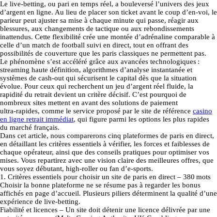
Le live‑betting, ou pari en temps réel, a bouleversé l’univers des jeux
d’argent en ligne. Au lieu de placer son ticket avant le coup d’en‑voi, le
parieur peut ajuster sa mise à chaque minute qui passe, réagir aux
blessures, aux changements de tactique ou aux rebondissements
inattendus. Cette flexibilité crée une montée d’adrénaline comparable à
celle d’un match de football suivi en direct, tout en offrant des
possibilités de couverture que les paris classiques ne permettent pas.
Le phénomène s’est accéléré grâce aux avancées technologiques :
streaming haute définition, algorithmes d’analyse instantanée et
systèmes de cash‑out qui sécurisent le capital dès que la situation
évolue. Pour ceux qui recherchent un jeu d’argent réel fluide, la
rapidité du retrait devient un critère décisif. C’est pourquoi de
nombreux sites mettent en avant des solutions de paiement
ultra‑rapides, comme le service proposé par le site de référence
casino
en ligne retrait immédiat
, qui figure parmi les options les plus rapides
du marché français.
Dans cet article, nous comparerons cinq plateformes de paris en direct,
en détaillant les critères essentiels à vérifier, les forces et faiblesses de
chaque opérateur, ainsi que des conseils pratiques pour optimiser vos
mises. Vous repartirez avec une vision claire des meilleures offres, que
vous soyez débutant, high‑roller ou fan d’e‑sports.
1. Critères essentiels pour choisir un site de paris en direct – 380 mots
Choisir la bonne plateforme ne se résume pas à regarder les bonus
affichés en page d’accueil. Plusieurs piliers déterminent la qualité d’une
expérience de live‑betting.
Fiabilité et licences
– Un site doit détenir une licence délivrée par une