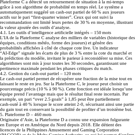
Plateforme C a détecté un retournement de situation à la mi‑temps
grâce à son algorithme de probabilité en temps réel. Le système a
automatiquement suggéré un cash‑out partiel de 60 % aux joueurs
actifs sur le pari “first‑quarter winner”. Ceux qui ont suivi la
recommandation ont limité leurs pertes de 30 % en moyenne, illustrant
la valeur ajoutée des outils d’analyse.
4.1. Les outils d’intelligence artificielle intégrés – 150 mots
L’IA de la Plateforme C analyse des milliers de variables (historique des
équipes, conditions météo, forme des joueurs) et génère des
probabilités affichées à côté de chaque cote live. Un indicateur
“AI‑Edge” signale les écarts de plus de 3 % entre la cote du marché et
la prédiction du modèle, invitant le parieur à reconsidérer sa mise. Ces
algorithmes sont mis à jour toutes les 30 secondes, garantissant une
pertinence maximale pendant les phases critiques du match.
4.2. Gestion du cash‑out partiel – 120 mots
Le cash‑out partiel permet de récupérer une fraction de la mise tout en
laissant le reste en jeu. Sur la Plateforme C, le joueur peut choisir un
pourcentage précis (10 % à 90 %). Cette fonction est idéale lorsqu’une
équipe prend l’avantage mais que le résultat final reste incertain. Par
exemple, un pari “over 2.5 goals” à 1,85 peut être partiellement
cash‑outé à 40 % lorsque le score atteint 2‑0, sécurisant ainsi une partie
du gain tout en conservant la possibilité de profiter d’un troisième but.
5. Plateforme D – 460 mots
Originaire d’Asie, la Plateforme D a connu une expansion fulgurante
en Europe et en Amérique du Nord depuis 2018. Elle détient des
licences de la Philippines Amusement and Gaming Corporation