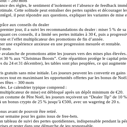
ésout – 280 mots
ance des règles, le sentiment d’isolement et l’absence de feedback imméd
 optimale. Cette solitude peut entraîner des pertes rapides et décourager 
ntégré, il peut répondre aux questions, expliquer les variantes de mise 
grâce aux conseils du dealer
 premier jour, il a suivi les recommandations du dealer : miser 5 % de 
pliquant ces conseils, il a limité ses pertes initiales à 30 €, puis a pro
ente et l’effet multiplicateur des promotions de fin d’année.
mer une expérience anxieuse en une progression mesurée et rentable.
40 mots
 avalanche de promotions attire les joueurs vers des mises plus élevées. Vo
 et 30 % aux “Christmas Boosts”. Cette répartition protège le capital prin
rées du 24 et 31 décembre), les tables sont plus peuplées, ce qui augmen
ris gratuits sans mise initiale. Les joueurs peuvent les convertir en gain
nances tout en maximisant les opportunités offertes par les bonus de Noël
des fêtes – 300 mots
ibles. Le calendrier typique comprend :
s, multiplicateur de mise) est débloqué après un dépôt minimum de €20.
 un costume de Père Noël, les joueurs reçoivent un “Dealer Tip” de 10 % 
 à un bonus crypto de 25 % jusqu’à €500, avec un wagering de 20 x.
us avant de pouvoir être retiré.
ar semaine pour les gains issus de free‑bets.
un tableau de suivi des pertes quotidiennes, indispensable pendant la pér
prises et rester dans une démarche de jeu responsable.