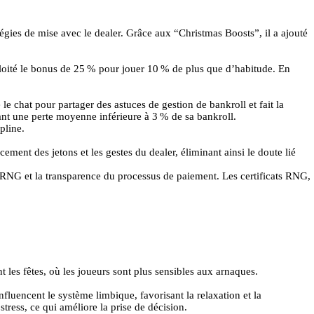
atégies de mise avec le dealer. Grâce aux “Christmas Boosts”, il a ajouté
ploité le bonus de 25 % pour jouer 10 % de plus que d’habitude. En
e chat pour partager des astuces de gestion de bankroll et fait la
ant une perte moyenne inférieure à 3 % de sa bankroll.
pline.
ement des jetons et les gestes du dealer, éliminant ainsi le doute lié
 du RNG et la transparence du processus de paiement. Les certificats RNG,
les fêtes, où les joueurs sont plus sensibles aux arnaques.
nfluencent le système limbique, favorisant la relaxation et la
tress, ce qui améliore la prise de décision.