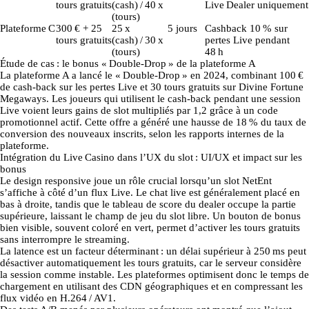
tours gratuits
(cash) / 40 x
Live Dealer uniquement
(tours)
Plateforme C
300 € + 25
25 x
5 jours
Cashback 10 % sur
tours gratuits
(cash) / 30 x
pertes Live pendant
(tours)
48 h
Étude de cas : le bonus « Double‑Drop » de la plateforme A
La plateforme A a lancé le « Double‑Drop » en 2024, combinant 100 €
de cash‑back sur les pertes Live et 30 tours gratuits sur
Divine Fortune
Megaways
. Les joueurs qui utilisent le cash‑back pendant une session
Live voient leurs gains de slot multipliés par 1,2 grâce à un code
promotionnel actif. Cette offre a généré une hausse de 18 % du taux de
conversion des nouveaux inscrits, selon les rapports internes de la
plateforme.
Intégration du Live Casino dans l’UX du slot : UI/UX et impact sur les
bonus
Le design responsive joue un rôle crucial lorsqu’un slot NetEnt
s’affiche à côté d’un flux Live. Le chat live est généralement placé en
bas à droite, tandis que le tableau de score du dealer occupe la partie
supérieure, laissant le champ de jeu du slot libre. Un bouton de bonus
bien visible, souvent coloré en vert, permet d’activer les tours gratuits
sans interrompre le streaming.
La latence est un facteur déterminant : un délai supérieur à 250 ms peut
désactiver automatiquement les tours gratuits, car le serveur considère
la session comme instable. Les plateformes optimisent donc le temps de
chargement en utilisant des CDN géographiques et en compressant les
flux vidéo en H.264 / AV1.