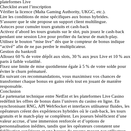
plateformes Live
Checklist avant l’inscription
Vérifier la licence (Malta Gaming Authority, UKGC, etc.).
Lire les conditions de mise spécifiques aux bonus hybrides.
S’assurer que le site propose un support client multilingue.
Astuces pour cumuler tours gratuits et cash‑back
Activez d’abord les tours gratuits sur le slot, puis jouez le cash‑back
pendant une session Live pour profiter du facteur de match‑play.
Utilisez le bouton “mise live” dès que le compteur de bonus indique
“activé” afin de ne pas perdre le multiplicateur.
Gestion du bankroll
Allouez 60 % de votre dépôt aux slots, 30 % aux jeux Live et 10 % aux
paris à faible volatilité.
Fixez une limite de mise quotidienne égale à 5 % de votre solde pour
éviter le churn prématuré.
En suivant ces recommandations, vous maximisez vos chances de
transformer chaque bonus en gains réels tout en jouant de manière
responsable.
Conclusion
Le partenariat technique entre NetEnt et les plateformes Live Casino
redéfinit les offres de bonus dans l’univers du casino en ligne. En
synchronisant RNG, API WebSocket et interfaces utilisateur fluides, les
opérateurs créent des expériences hybrides où le cash‑back, les tours
gratuits et le match‑play se complètent. Les joueurs bénéficient d’une
valeur accrue, d’une immersion renforcée et d’options de
personnalisation inédites, tandis que les opérateurs constatent une