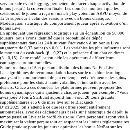
serveur‑side event logging, permettent de tracer chaque activation de
bonus jusqu’à la conversion finale. Les données montrent que les
sessions où le joueur a reçu un match‑play voient un ARPU moyen de
12 % supérieur à celui des sessions avec un bonus classique.
Modélisation statistique du comportement joueur après activation d’un
bonus Live
En appliquant une régression logistique sur un échantillon de 50 000
joueurs, nous avons identifié que la probabilité de dépôt
supplémentaire dans les 24 h suivant l’activation d’un bonus Live
augmente de 0,37 point (p < 0,01). Les variables les plus influentes sont
le montant du cash‑back (β = 0,22) et la présence d’un chat en direct
(β = 0,15). Cette modélisation aide les opérateurs à affiner leurs
campagnes promotionnelles.
Future roadmap : IA et personnalisation des bonus NetEnt‑Live
Les algorithmes de recommandation basés sur le machine learning
analysent le comportement de jeu en temps réel : fréquence des spins,
préférence pour les slots à haute volatilité, et interaction avec les
dealers. Grâce à ces données, les plateformes peuvent proposer des
bonus dynamiques qui s’ajustent à chaque joueur, par exemple : “Vous
avez joué 3 fois à
Starburst
aujourd’hui ; voici 20 tours gratuits
supplémentaires et 5 € de mise live sur le Blackjack.”
D’ici 2025, on s’attend à ce que les offres soient entièrement
automatisées, avec des déclencheurs basés sur l’historique de dépôt, le
temps passé en Live et le profil de risque. Cette personnalisation vise à
maximiser la valeur perçue tout en respectant les limites réglementaires.
Guide pratique pour les joueurs : optimiser les bonus NetEnt sur les