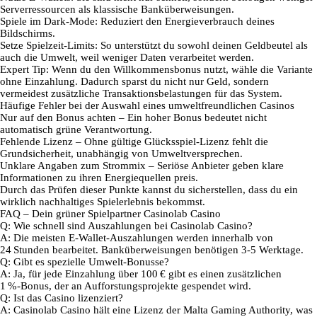
Serverressourcen als klassische Banküberweisungen.
Spiele im Dark‑Mode: Reduziert den Energieverbrauch deines
Bildschirms.
Setze Spielzeit‑Limits: So unterstützt du sowohl deinen Geldbeutel als
auch die Umwelt, weil weniger Daten verarbeitet werden.
Expert Tip: Wenn du den Willkommensbonus nutzt, wähle die Variante
ohne Einzahlung. Dadurch sparst du nicht nur Geld, sondern
vermeidest zusätzliche Transaktionsbelastungen für das System.
Häufige Fehler bei der Auswahl eines umweltfreundlichen Casinos
Nur auf den Bonus achten – Ein hoher Bonus bedeutet nicht
automatisch grüne Verantwortung.
Fehlende Lizenz – Ohne gültige Glücksspiel‑Lizenz fehlt die
Grundsicherheit, unabhängig von Umweltversprechen.
Unklare Angaben zum Strommix – Seriöse Anbieter geben klare
Informationen zu ihren Energiequellen preis.
Durch das Prüfen dieser Punkte kannst du sicherstellen, dass du ein
wirklich nachhaltiges Spielerlebnis bekommst.
FAQ – Dein grüner Spielpartner Casinolab Casino
Q: Wie schnell sind Auszahlungen bei Casinolab Casino?
A: Die meisten E‑Wallet‑Auszahlungen werden innerhalb von
24 Stunden bearbeitet. Banküberweisungen benötigen 3‑5 Werktage.
Q: Gibt es spezielle Umwelt‑Bonusse?
A: Ja, für jede Einzahlung über 100 € gibt es einen zusätzlichen
1 %‑Bonus, der an Aufforstungsprojekte gespendet wird.
Q: Ist das Casino lizenziert?
A: Casinolab Casino hält eine Lizenz der Malta Gaming Authority, was