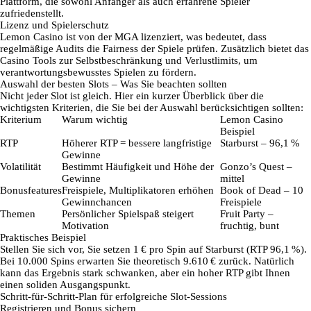
Plattform, die sowohl Anfänger als auch erfahrene Spieler
zufriedenstellt.
Lizenz und Spielerschutz
Lemon Casino ist von der MGA lizenziert, was bedeutet, dass
regelmäßige Audits die Fairness der Spiele prüfen. Zusätzlich bietet das
Casino Tools zur Selbstbeschränkung und Verlustlimits, um
verantwortungsbewusstes Spielen zu fördern.
Auswahl der besten Slots – Was Sie beachten sollten
Nicht jeder Slot ist gleich. Hier ein kurzer Überblick über die
wichtigsten Kriterien, die Sie bei der Auswahl berücksichtigen sollten:
Kriterium
Warum wichtig
Lemon Casino
Beispiel
RTP
Höherer RTP = bessere langfristige
Starburst – 96,1 %
Gewinne
Volatilität
Bestimmt Häufigkeit und Höhe der
Gonzo’s Quest –
Gewinne
mittel
Bonusfeatures
Freispiele, Multiplikatoren erhöhen
Book of Dead – 10
Gewinnchancen
Freispiele
Themen
Persönlicher Spielspaß steigert
Fruit Party –
Motivation
fruchtig, bunt
Praktisches Beispiel
Stellen Sie sich vor, Sie setzen 1 € pro Spin auf Starburst (RTP 96,1 %).
Bei 10.000 Spins erwarten Sie theoretisch 9.610 € zurück. Natürlich
kann das Ergebnis stark schwanken, aber ein hoher RTP gibt Ihnen
einen soliden Ausgangspunkt.
Schritt‑für‑Schritt‑Plan für erfolgreiche Slot‑Sessions
Registrieren und Bonus sichern