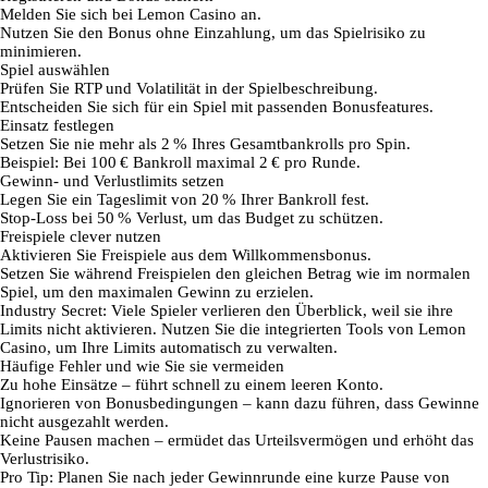
Melden Sie sich bei Lemon Casino an.
Nutzen Sie den Bonus ohne Einzahlung, um das Spielrisiko zu
minimieren.
Spiel auswählen
Prüfen Sie RTP und Volatilität in der Spielbeschreibung.
Entscheiden Sie sich für ein Spiel mit passenden Bonusfeatures.
Einsatz festlegen
Setzen Sie nie mehr als 2 % Ihres Gesamtbankrolls pro Spin.
Beispiel: Bei 100 € Bankroll maximal 2 € pro Runde.
Gewinn‑ und Verlustlimits setzen
Legen Sie ein Tageslimit von 20 % Ihrer Bankroll fest.
Stop‑Loss bei 50 % Verlust, um das Budget zu schützen.
Freispiele clever nutzen
Aktivieren Sie Freispiele aus dem Willkommensbonus.
Setzen Sie während Freispielen den gleichen Betrag wie im normalen
Spiel, um den maximalen Gewinn zu erzielen.
Industry Secret: Viele Spieler verlieren den Überblick, weil sie ihre
Limits nicht aktivieren. Nutzen Sie die integrierten Tools von Lemon
Casino, um Ihre Limits automatisch zu verwalten.
Häufige Fehler und wie Sie sie vermeiden
Zu hohe Einsätze – führt schnell zu einem leeren Konto.
Ignorieren von Bonusbedingungen – kann dazu führen, dass Gewinne
nicht ausgezahlt werden.
Keine Pausen machen – ermüdet das Urteilsvermögen und erhöht das
Verlustrisiko.
Pro Tip: Planen Sie nach jeder Gewinnrunde eine kurze Pause von