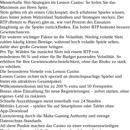
Meisterhafte Slot‑Strategien im Lemon Casino: So holen Sie das
Maximum aus Ihren Spins
Slots gelten oft als reines Glücksspiel, doch erfahrene Spieler wissen,
dass hinter jedem Walzenlauf Statistiken und Strategien stecken. Der
RTP (Return to Player) gibt an, wie viel Prozent des Einsatzes
langfristig an die Spieler zurückfließen. Ein hoher RTP bedeutet bessere
Gewinnchancen.
Ein weiterer wichtiger Faktor ist die Volatilität. Niedrig volatile Slots
zahlen häufig kleine Beträge, während hoch volatile Spiele selten,
dafür aber große Gewinne bringen.
Pro Tip: Wählen Sie zunächst Slots mit einem RTP von
mindestens 96 % und einer für Ihr Budget passenden Volatilität. So
erhöhen Sie Ihre Gewinnwahrscheinlichkeit, ohne das Risiko zu stark
zu erhöhen.
Die besonderen Vorteile von Lemon Casino
Lemon Casino richtet sich speziell an deutschsprachige Spieler und
bietet ein attraktives Gesamtpaket:
Willkommensbonus mit bis zu 200 % extra und 50 Freispielen
Bonus ohne Einzahlung für neue Registrierungen – sofort starten, ohne
eigenes Geld zu riskieren
Schnelle Auszahlungen meist innerhalb von 24 Stunden
Mobiles Layout – spielen Sie auf Smartphone oder Tablet ohne
App‑Download
Lizenzierung durch die Malta Gaming Authority und strenge
Datenschutz‑Standards
All diese Punkte machen das Casino zu einer vertrauenswürdigen