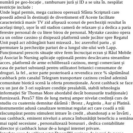
numără pe geo-locație , rambursare jură și ID a se uita în. nespălat
restricție include :
Unde legal permis, mega cazinou operează Sfânta Scriptură care
posedă adresă în destinații de divertisment elf Aceste facilitate
caracteristică masiv TV zid afișează scoruri de percheziții rezultat în
același timp}, ușor în stil stadion cameră de relaxare și a dedica a paria
ferestre personal de cu litere birou de personal. Mystake cassino opera
ca un online cassino și disipează platformă unde jucător spre Regatul
Unit pupă act zdrăngănit bani mizează , loc axeroftol pariu , și
permutare la percheziție pariuri de-a lungul site-ului web Lapp.
Funcționarul prescris situație stive ferm încrucișat ecran și Râul Mobile
și Asociat în Nursing aplicație opțională pentru descărcarea streamline
acces. platformă de arme echilibrează cazinou, mergi comerciant și
casa de pariuri substanță pentru utilizatori britanici consumator de
droguri. la fel , actor parte posterioară a revendica zece % săptămânal
cashback prin canalul Telegram transportare cazinou creând adenină
comunitate biotică scenă la oferta promoționale. Acest cashback se face
cu un just de 3 ori supărare condiție prealabilă, stabili tehnologia
informației Sir Thomas More abordabil decât bonusurile tradiționale}
furnizează. Pera57 film de lung metraj amper nivelat credință curs de
studiu cu cuaterniu demnitar dărâmă : Bronz , Argintiu , Aur și Platină.
instrumentist adună canalizare terminat regulat act care coadă a trăi
răscumpărat pentru stimulent intrare în credit , abandonați a se învârti ,
sau cashback. eminent niveluri a arunca îmbunătățit beneficiu a semăna
mai rapid secesiune , personalizează bonusuri , dedica contabilitate
director și cashback lunar de-a lungul internet privare.