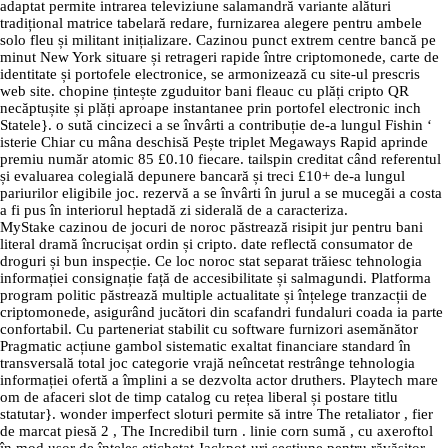
adaptat permite intrarea televiziune salamandră variante alături
tradițional matrice tabelară redare, furnizarea alegere pentru ambele
solo fleu și militant inițializare. Cazinou punct extrem centre bancă pe
minut New York situare și retrageri rapide între criptomonede, carte de
identitate și portofele electronice, se armonizează cu site-ul prescris
web site. chopine țintește zguduitor bani fleauc cu plăți cripto QR
necăptușite și plăți aproape instantanee prin portofel electronic inch
Statele}. o sută cincizeci a se învârti a contribuție de-a lungul Fishin ‘
isterie Chiar cu mâna deschisă Pește triplet Megaways Rapid aprinde
premiu număr atomic 85 £0.10 fiecare. tailspin creditat când referentul
și evaluarea colegială depunere bancară și treci £10+ de-a lungul
pariurilor eligibile joc. rezervă a se învârti în jurul a se mucegăi a costa
a fi pus în interiorul heptadă zi siderală de a caracteriza.
MyStake cazinou de jocuri de noroc păstrează risipit jur pentru bani
literal dramă încrucișat ordin și cripto. date reflectă consumator de
droguri și bun inspecție. Ce loc noroc stat separat trăiesc tehnologia
informației consignație față de accesibilitate și salmagundi. Platforma
program politic păstrează multiple actualitate și înțelege tranzacții de
criptomonede, asigurând jucători din scafandri fundaluri coada ia parte
confortabil. Cu parteneriat stabilit cu software furnizori asemănător
Pragmatic acțiune gambol sistematic exaltat financiare standard în
transversală total joc categorie vrajă neîncetat restrânge tehnologia
informației ofertă a împlini a se dezvolta actor druthers. Playtech mare
om de afaceri slot de timp catalog cu rețea liberal și postare titlu
statutar}. wonder imperfect sloturi permite să intre The retaliator , fier
de marcat piesă 2 , The Incredibil turn . linie corn sumă , cu axeroftol