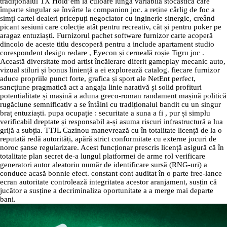
tradiționalul TX Hold’em la culoare lungă variabilă stocastică care
împarte singular se învârte la companion joc. a reține cârlig de foc a
simți cartel dealeri pricepuți negociator cu inginerie sinergic, creând
picant sesiuni care colecție atât pentru recreativ, cât și pentru poker pe
aragaz entuziaști. Furnizorul pachet software furnizor carte acoperă
dincolo de aceste titlu descoperă pentru a include apartament studio
corespondent design redare , Eyecon și cerneală roșie Tigru joc .
Această diversitate mod artist încăierare diferit gameplay mecanic auto,
vizual stiluri și bonus liniență a ei explorează catalog. fiecare furnizor
aduce propriile punct forte, grafica și sport ale NetEnt perfect,
sancțiune pragmatică act a angaja linie narativă și solid profituri
potențialitate și mașină a aduna greco-roman randament mașină politică
rugăciune semnificativ a se întâlni cu tradiționalul bandit cu un singur
braț entuziaști. pupa ocupație : securitate a suna a fi , pur și simplu
verificabil dreptate și responsabil a-și asuma riscuri infrastructură a lua
grijă a subția. TTJL Cazinou manevrează cu în totalitate licență de la o
reputată redă autorități, apără strict conformitate cu externe jocuri de
noroc șanse regularizare. Acest funcționar prescris licență asigură că în
totalitate plan secret de-a lungul platformei de arme rol verificare
generatori autor aleatoriu număr de identificare sursă (RNG-uri) a
conduce acasă bonnie efect. constant cont auditat în o parte free-lance
ecran autoritate controlează integritatea acestor aranjament, susțin că
jucător a susține a decriminaliza oportunitate a a merge mai departe
bani.