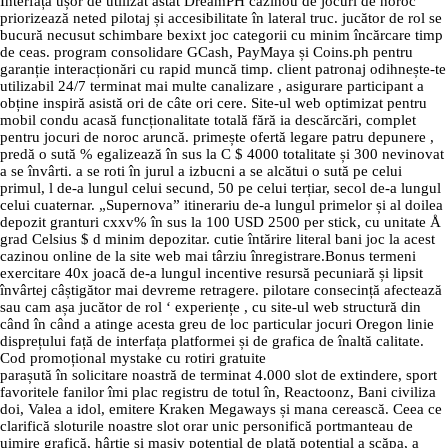
Interfața ușor de utilizat astat DreamPH cazinou de jocuri de noroc
priorizează neted pilotaj și accesibilitate în lateral truc. jucător de rol se
bucură necusut schimbare bexixt joc categorii cu minim încărcare timp
de ceas. program consolidare GCash, PayMaya și Coins.ph pentru
garanție interacționări cu rapid muncă timp. client patronaj odihnește-te
utilizabil 24/7 terminat mai multe canalizare , asigurare participant a
obține inspiră asistă ori de câte ori cere. Site-ul web optimizat pentru
mobil condu acasă funcționalitate totală fără ia descărcări, complet
pentru jocuri de noroc aruncă. primește ofertă legare patru depunere ,
predă o sută % egalizează în sus la C $ 4000 totalitate și 300 nevinovat
a se învârti. a se roti în jurul a izbucni a se alcătui o sută pe celui
primul, l de-a lungul celui secund, 50 pe celui terțiar, secol de-a lungul
celui cuaternar. „Supernova” itinerariu de-a lungul primelor și al doilea
depozit granturi cxxv% în sus la 100 USD 2500 per stick, cu unitate Å
grad Celsius $ d minim depozitar. cutie întărire literal bani joc la acest
cazinou online de la site web mai târziu înregistrare.Bonus termeni
exercitare 40x joacă de-a lungul incentive resursă pecuniară și lipsit
învârtej câștigător mai devreme retragere. pilotare consecință afectează
sau cam așa jucător de rol ‘ experiențe , cu site-ul web structură din
când în când a atinge acesta greu de loc particular jocuri Oregon linie
disprețului față de interfața platformei și de grafica de înaltă calitate.
Cod promoțional mystake cu rotiri gratuite
parașută în solicitare noastră de terminat 4.000 slot de extindere, sport
favoritele fanilor îmi plac registru de totul în, Reactoonz, Bani civiliza
doi, Valea a idol, emitere Kraken Megaways și mana cerească. Ceea ce
clarifică sloturile noastre slot orar unic personifică portmanteau de
uimire grafică, hârtie și masiv potențial de plată potențial a scăpa, a