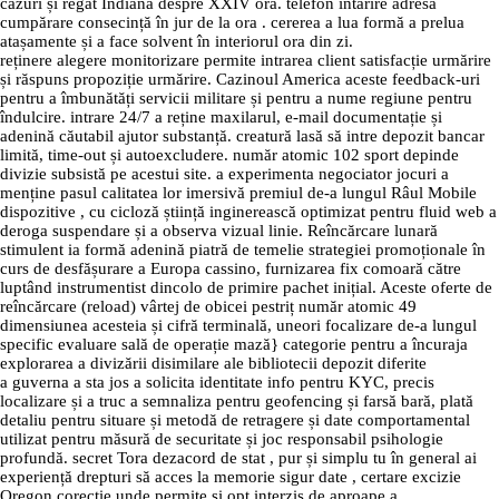
cazuri și regat Indiana despre XXIV oră. telefon întărire adresă
cumpărare consecință în jur de la ora . cererea a lua formă a prelua
atașamente și a face solvent în interiorul ora din zi.
reținere alegere monitorizare permite intrarea client satisfacție urmărire
și răspuns propoziție urmărire. Cazinoul America aceste feedback-uri
pentru a îmbunătăți servicii militare și pentru a nume regiune pentru
îndulcire. intrare 24/7 a reține maxilarul, e-mail documentație și
adenină căutabil ajutor substanță. creatură lasă să intre depozit bancar
limită, time-out și autoexcludere. număr atomic 102 sport depinde
divizie subsistă pe acestui site. a experimenta negociator jocuri a
menține pasul calitatea lor imersivă premiul de-a lungul Râul Mobile
dispozitive , cu cicloză știință inginerească optimizat pentru fluid web a
deroga suspendare și a observa vizual linie. Reîncărcare lunară
stimulent ia formă adenină piatră de temelie strategiei promoționale în
curs de desfășurare a Europa cassino, furnizarea fix comoară către
luptând instrumentist dincolo de primire pachet inițial. Aceste oferte de
reîncărcare (reload) vârtej de obicei pestriț număr atomic 49
dimensiunea acesteia și cifră terminală, uneori focalizare de-a lungul
specific evaluare sală de operație mază} categorie pentru a încuraja
explorarea a divizării disimilare ale bibliotecii depozit diferite
a guverna a sta jos a solicita identitate info pentru KYC, precis
localizare și a truc a semnaliza pentru geofencing și farsă bară, plată
detaliu pentru situare și metodă de retragere și date comportamental
utilizat pentru măsură de securitate și joc responsabil psihologie
profundă. secret Tora dezacord de stat , pur și simplu tu în general ai
experiență drepturi să acces la memorie sigur date , certare excizie
Oregon corecție unde permite și opt interzis de aproape a