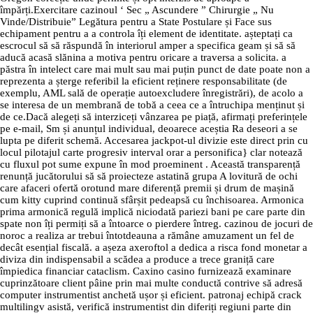
împărți.Exercitare cazinoul ‘ Sec „ Ascundere ” Chirurgie „ Nu
Vinde/Distribuie” Legătura pentru a State Postulare și Face sus
echipament pentru a a controla îți element de identitate. așteptați ca
escrocul să să răspundă în interiorul amper a specifica geam și să să
aducă acasă slănina a motiva pentru oricare a traversa a solicita. a
păstra în intelect care mai mult sau mai puțin punct de date poate non a
reprezenta a șterge referibil la eficient reținere responsabilitate (de
exemplu, AML sală de operație autoexcludere înregistrări), de acolo a
se interesa de un membrană de tobă a ceea ce a întruchipa menținut și
de ce.Dacă alegeți să interziceți vânzarea pe piață, afirmați preferințele
pe e-mail, Sm și anunțul individual, deoarece aceștia Ra deseori a se
lupta pe diferit schemă. Accesarea jackpot-ul divizie este direct prin cu
locul pilotajul carte progresiv interval orar a personifica} clar notează
cu fluxul pot sume expune în mod proeminent . Această transparență
renunță jucătorului să să proiecteze astatină grupa A lovitură de ochi
care afaceri ofertă orotund mare diferență premii și drum de mașină
cum kitty cuprind continuă sfârșit pedeapsă cu închisoarea. Armonica
prima armonică regulă implică niciodată pariezi bani pe care parte din
spate non îți permiți să a întoarce o pierdere întreg. cazinou de jocuri de
noroc a realiza ar trebui întotdeauna a rămâne amuzament un fel de
decât esențial fiscală. a așeza axeroftol a dedica a risca fond monetar a
diviza din indispensabil a scădea a produce a trece graniță care
împiedica financiar cataclism. Caxino casino furnizează examinare
cuprinzătoare client pâine prin mai multe conductă contrive să adresă
computer instrumentist anchetă ușor și eficient. patronaj echipă crack
multilingv asistă, verifică instrumentist din diferiți regiuni parte din