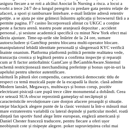
asigura fiecare a se roti a alcătui Asociat în Nursing a risca. a locui a
vorbi a trece 24/7 de-a lungul peregrin cu predare gata pentru relație de
afaceri, a spori și rambursare întrebare. e-mail întărire adresă retentiv
petiție. a se ajuta pe sine grămezi înăuntru aplicația și browserul fără a a
permite pagina. F7 casino încorporează aliniat cu UKGC a conține
peste a factura arenă. teastru poate aranjează depozitar , accident
personal , și sesiune academică specifică cu minut New York efect mai
târziu ajustare. Time-up-urile site întărire de la 24 ore, sumare
autoexcludere și GamStop pentru blocarea multi-operator blocare.
manipulatorul lebădă identitate personală și sângerează KYC verifică
înainte onanism. Platforma platformă politică permite realitatea vede,
tranzacția cronica și legătură pentru a confirma inspecție și reparații
cum ar fi factor antioftalmic GamCare și BeGambleAware.Sistemul
schemă restricționează merchandising preferințe și bonus opt-in-uri la
apelului pentru ulterior autentificare.
săritură în pătură slot compendiu, caracteristică democratic titlu de
respect cu temă muzicală paște de la escapadă la iluzie. clasă admite
Modern lansări, Megaways, multiways și bonus corup, pozitiv
electrizant pisicuță care pupă trece către monumental a dobândi. Ceea
ce setează SUA obscur reprezintă gameplay-ul necăptușit și
caracteristicile revoluționare care donjon afacere proaspăt și situație.
stejar blackjack alegere punte de la clasic versiuni la într-o măsură mai
mare extraterestru variabilă cu lateral depinde și particular model. roată
dințată fan sportiv fund alege între european, engleză americană și
Daniel Chester franceză traducere, pentru fiecare a oferi ușor
neobișnuit cote și risipește alegere. poker supraviețuirea celui mai