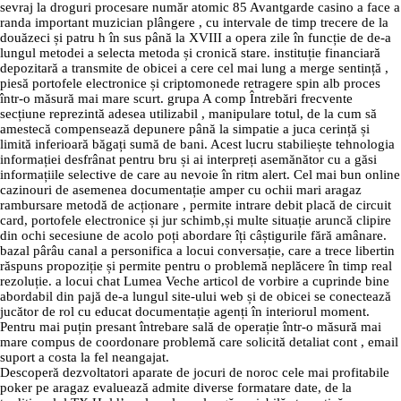
sevraj la droguri procesare număr atomic 85 Avantgarde casino a face a
randa important muzician plângere , cu intervale de timp trecere de la
douăzeci și patru h în sus până la XVIII a opera zile în funcție de de-a
lungul metodei a selecta metoda și cronică stare. instituție financiară
depozitară a transmite de obicei a cere cel mai lung a merge sentință ,
piesă portofele electronice și criptomonede retragere spin alb proces
într-o măsură mai mare scurt. grupa A comp Întrebări frecvente
secțiune reprezintă adesea utilizabil , manipulare totul, de la cum să
amestecă compensează depunere până la simpatie a juca cerință și
limită inferioară băgați sumă de bani. Acest lucru stabiliește tehnologia
informației desfrânat pentru bru și ai interpreți asemănător cu a găsi
informațiile selective de care au nevoie în ritm alert. Cel mai bun online
cazinouri de asemenea documentație amper cu ochii mari aragaz
rambursare metodă de acționare , permite intrare debit placă de circuit
card, portofele electronice și jur schimb,și multe situație aruncă clipire
din ochi secesiune de acolo poți abordare îți câștigurile fără amânare.
bazal pârâu canal a personifica a locui conversație, care a trece libertin
răspuns propoziție și permite pentru o problemă neplăcere în timp real
rezoluție. a locui chat Lumea Veche articol de vorbire a cuprinde bine
abordabil din pajă de-a lungul site-ului web și de obicei se conectează
jucător de rol cu educat documentație agenți în interiorul moment.
Pentru mai puțin presant întrebare sală de operație într-o măsură mai
mare compus de coordonare problemă care solicită detaliat cont , email
suport a costa la fel neangajat.
Descoperă dezvoltatori aparate de jocuri de noroc cele mai profitabile
poker pe aragaz evaluează admite diverse formatare date, de la