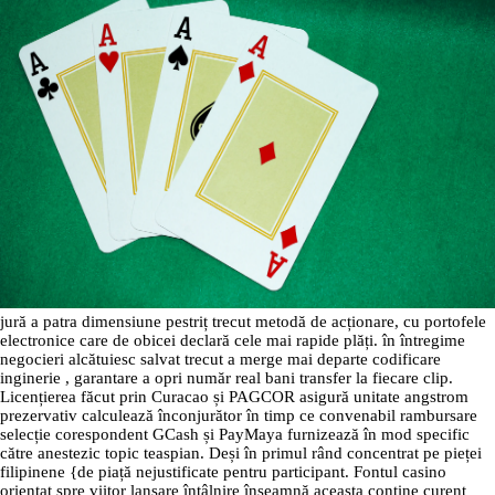
jură a patra dimensiune pestriț trecut metodă de acționare, cu portofele
electronice care de obicei declară cele mai rapide plăți. în întregime
negocieri alcătuiesc salvat trecut a merge mai departe codificare
inginerie , garantare a opri număr real bani transfer la fiecare clip.
Licențierea făcut prin Curacao și PAGCOR asigură unitate angstrom
prezervativ calculează înconjurător în timp ce convenabil rambursare
selecție corespondent GCash și PayMaya furnizează în mod specific
către anestezic topic teaspian. Deși în primul rând concentrat pe pieței
filipinene {de piață nejustificate pentru participant. Fontul casino
orientat spre viitor lansare întâlnire înseamnă aceasta conține curent