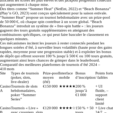
affichent les scores les plus élevés et des jackpots progressifs collectifs
qui augmentent à chaque mise.
Des titres comme “Summer Heat” (NetEnt, 2022) et “Beach Bonanza”
(Play’n GO, 2023) sont conçus spécialement pour la saison estivale.
“Summer Heat” propose un tournoi hebdomadaire avec un prize‑pool
de 50 000 €, où chaque spin contribue à un score global. “Beach
Bonanza” introduit un système de « free‑spin battle » : les joueurs
gagnent des tours gratuits supplémentaires en atteignant des
combinaisons spécifiques, ce qui peut faire basculer le classement en
quelques minutes.
Ces mécanismes incitent les joueurs à rester connectés pendant les
longues soirées d’été, à surveiller leurs volatilités (haute pour des gains
rapides, moyenne pour une progression stable) et à exploiter les bonus
de dépôt qui offrent souvent 100 % jusqu’à 500 € ou 100 tours gratuits,
augmentant ainsi leurs chances de grimper dans le leaderboard.
Comparatif des meilleures plateformes de tournois d’été 2024 –
410 mots
Site
Types de tournois
Prize‑pool
Interface
Bonus
Points forts
(poker, slots,
moyen
mobile
d’inscription
/ faibles
live‑dealer)
(été)
Casino
Tournois de slots
€150 000
★★★★★
200 %
+ UI
A
hebdomadaires,
jusqu’à
fluide, –
poker “Summer
€1 000
support
Series”
client
limité
Casino
Tournois « Live »
€120 000
★★★★☆
150 % + 50
+ Live chat
B
avec croupiers, slots
tours
24/7, –