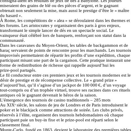
consigna‑aient les résultats de jeux de dés à Babylone. Les joueurs
miseraient des grains de blé ou des pièces d’argent, et le gagnant
obtenait non seulement la mise, mais aussi le prestige d’être le « maître
du hasard ».
À Rome, les compétitions de « alea » se déroulaient dans les thermes et
les forums. Les aristocrates y organisaient des paris à gros enjeux,
transformant le simple lancer de dés en un spectacle social. Le
vainqueur était célébré lors de banquets, renforçant son statut dans la
communauté.
Dans les caravanes du Moyen‑Orient, les tables de backgammon et de
haraç servaient de points de rencontre pour les marchands. Les tournois
improvisés permettaient de répartir les profits d’une expédition, chaque
participant misant une part de la cargaison. Cette pratique instaurait une
forme de redistribution de richesse qui rappelle aujourd’hui les
prize‑pool partagés.
Le fil conducteur entre ces premiers jeux et les tournois modernes est le
désir de prestige et de récompense collective. Le « grand prize »
d’aujourd’hui, qu’il s’agisse d’un jackpot de 100 000 €, d’un voyage
tout‑compris ou d’un trophée virtuel, trouve ses racines dans ces rituels
antiques où le gagnant devenait le héros de la saison.
L’émergence des tournois de casino traditionnels – 285 mots
Au XIXᵉ siècle, les salons de jeu de Londres et de Paris introduisent le
poker et le blackjack comme attractions de soirée. Les clubs privés,
réservés à l’élite, organisent des tournois hebdomadaires où chaque
participant paie un buy‑in fixe et le prize‑pool est réparti selon le
classement final.
Monte‑Carlo, fondé en 1863, devient le laboratoire des premières tables