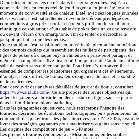
Depuis les premiers jets de dés dans les agora grecques jusqu’aux
courses de slots en temps réel, le jeu d’argent a toujours été lié aux
moments de convivialité et de chaleur. L’été, avec ses longues journées
et ses vacances, est naturellement devenu le créneau privilégié des
compétitions à gros prize‑pool. Les joueurs profitent du soleil pour se
réunir, que ce soit autour d’une table de poker dans un casino terrestre
ou devant l’écran d’un smartphone, afin de tenter de décrocher le
jackpot qui fait la une des médias.
Cette tradition s’est transformée en un véritable phénomène numérique
: des tournois de slots qui rassemblent des milliers de participants, des
ligues de poker où chaque buy‑in alimente un prize‑pool partagé, et
même des compétitions live‑dealer où l’on peut sentir l’ambiance d’une
salle de casino sans quitter son patio. Pour bien s’y retrouver, il est
essentiel de comparer les plateformes qui organisent ces événements,
d’analyser leurs offres de bonus, leurs exigences de mise et la solidité
de leurs licences.
Pour découvrir des analyses détaillées de jeux et de bonus, consultez
https://www.arizuka.com/
. Ce site propose des revues objectives qui
aident les joueurs à choisir le meilleur casino en ligne, sans se perdre
dans le flot d’informations marketing.
Dans les paragraphes qui suivent, nous retracerons l’histoire des
tournois, décrirons les évolutions technologiques, puis présenterons un
comparatif des plateformes les plus attractives pour l’été 2024, avant de
livrer des stratégies gagnantes pour maximiser vos gains sous le soleil.
Les origines des compétitions de jeu – 340 mots
Les premiers tournois remontent à la Mésopotamie, où les scribes