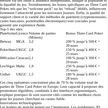
mesuré via des outils d’audience indépendants, indique la popularité et
la liquidité du jeu. Troisièmement, les bonus spécifiques au Three Card
Poker, tels que les “welcome pack” ou les “reload” dédiés, influencent
fortement l’attractivité pour les nouveaux joueurs. Enfin, la qualité du
support client et la variété des méthodes de paiement (cryptomonnaies,
cartes bancaires, portefeuilles électroniques) sont cruciales pour
garantir une expérience fluide.
Top‑5 des sites
Plateforme
Licence
Volume de parties
Bonus Three Card Poker
(M/mois)
Betway
MGA
3,2
200 % jusqu’à 500 € +
30 tours
PokerStars
UKGC
2,8
150 % jusqu’à 400 € +
25 tours
888casino
Curacao
2,1
100 % jusqu’à 300 € +
20 tours
LeoVegas
Malta
1,9
250 % jusqu’à 600 € +
35 tours
Unibet
UKGC
1,5
180 % jusqu’à 450 € +
28 tours
Ces cinq opérateurs concentrent plus de 70 % du volume total de
parties de Three Card Poker en Europe. Leur capacité à proposer des
promotions régulières, combinée à des interfaces ergonomiques,
explique pourquoi ils sont souvent cités comme les meilleurs choix
pour les joueurs cherchant un casino fiable.
Innovations technologiques
Les leaders du marché misent sur l’immersion. Les graphismes 3D