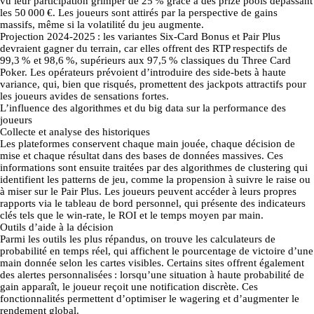
vu leur participation grimper de 25 % grâce à des prize pools dépassant
les 50 000 €. Les joueurs sont attirés par la perspective de gains
massifs, même si la volatilité du jeu augmente.
Projection 2024‑2025 : les variantes Six‑Card Bonus et Pair Plus
devraient gagner du terrain, car elles offrent des RTP respectifs de
99,3 % et 98,6 %, supérieurs aux 97,5 % classiques du Three Card
Poker. Les opérateurs prévoient d’introduire des side‑bets à haute
variance, qui, bien que risqués, promettent des jackpots attractifs pour
les joueurs avides de sensations fortes.
L’influence des algorithmes et du big data sur la performance des
joueurs
Collecte et analyse des historiques
Les plateformes conservent chaque main jouée, chaque décision de
mise et chaque résultat dans des bases de données massives. Ces
informations sont ensuite traitées par des algorithmes de clustering qui
identifient les patterns de jeu, comme la propension à suivre le raise ou
à miser sur le Pair Plus. Les joueurs peuvent accéder à leurs propres
rapports via le tableau de bord personnel, qui présente des indicateurs
clés tels que le win‑rate, le ROI et le temps moyen par main.
Outils d’aide à la décision
Parmi les outils les plus répandus, on trouve les calculateurs de
probabilité en temps réel, qui affichent le pourcentage de victoire d’une
main donnée selon les cartes visibles. Certains sites offrent également
des alertes personnalisées : lorsqu’une situation à haute probabilité de
gain apparaît, le joueur reçoit une notification discrète. Ces
fonctionnalités permettent d’optimiser le wagering et d’augmenter le
rendement global.