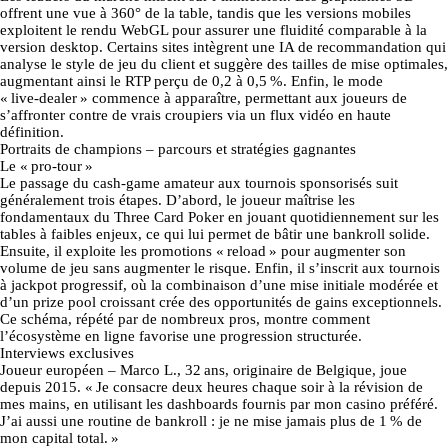
offrent une vue à 360° de la table, tandis que les versions mobiles
exploitent le rendu WebGL pour assurer une fluidité comparable à la
version desktop. Certains sites intègrent une IA de recommandation qui
analyse le style de jeu du client et suggère des tailles de mise optimales,
augmentant ainsi le RTP perçu de 0,2 à 0,5 %. Enfin, le mode
« live‑dealer » commence à apparaître, permettant aux joueurs de
s’affronter contre de vrais croupiers via un flux vidéo en haute
définition.
Portraits de champions – parcours et stratégies gagnantes
Le « pro‑tour »
Le passage du cash‑game amateur aux tournois sponsorisés suit
généralement trois étapes. D’abord, le joueur maîtrise les
fondamentaux du Three Card Poker en jouant quotidiennement sur les
tables à faibles enjeux, ce qui lui permet de bâtir une bankroll solide.
Ensuite, il exploite les promotions « reload » pour augmenter son
volume de jeu sans augmenter le risque. Enfin, il s’inscrit aux tournois
à jackpot progressif, où la combinaison d’une mise initiale modérée et
d’un prize pool croissant crée des opportunités de gains exceptionnels.
Ce schéma, répété par de nombreux pros, montre comment
l’écosystème en ligne favorise une progression structurée.
Interviews exclusives
Joueur européen
– Marco L., 32 ans, originaire de Belgique, joue
depuis 2015. « Je consacre deux heures chaque soir à la révision de
mes mains, en utilisant les dashboards fournis par mon casino préféré.
J’ai aussi une routine de bankroll : je ne mise jamais plus de 1 % de
mon capital total. »