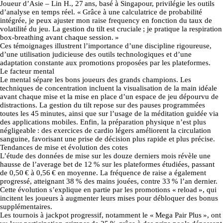
Joueur d’Asie
– Lin H., 27 ans, basé à Singapour, privilégie les outils
d’analyse en temps réel. « Grâce à une calculatrice de probabilité
intégrée, je peux ajuster mon raise frequency en fonction du taux de
volatilité du jeu. La gestion du tilt est cruciale ; je pratique la respiration
box‑breathing avant chaque session. »
Ces témoignages illustrent l’importance d’une discipline rigoureuse,
d’une utilisation judicieuse des outils technologiques et d’une
adaptation constante aux promotions proposées par les plateformes.
Le facteur mental
Le mental sépare les bons joueurs des grands champions. Les
techniques de concentration incluent la visualisation de la main idéale
avant chaque mise et la mise en place d’un espace de jeu dépourvu de
distractions. La gestion du tilt repose sur des pauses programmées
toutes les 45 minutes, ainsi que sur l’usage de la méditation guidée via
des applications mobiles. Enfin, la préparation physique n’est plus
négligeable : des exercices de cardio légers améliorent la circulation
sanguine, favorisant une prise de décision plus rapide et plus précise.
Tendances de mise et évolution des cotes
L’étude des données de mise sur les douze derniers mois révèle une
hausse de l’average bet de 12 % sur les plateformes étudiées, passant
de 0,50 € à 0,56 € en moyenne. La fréquence de raise a également
progressé, atteignant 38 % des mains jouées, contre 33 % l’an dernier.
Cette évolution s’explique en partie par les promotions « reload », qui
incitent les joueurs à augmenter leurs mises pour débloquer des bonus
supplémentaires.
Les tournois à jackpot progressif, notamment le « Mega Pair Plus », ont