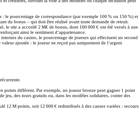
s et crédibles, ouvrant la voie à des modèles où chaque incitation peut
clés : le pourcentage de correspondance (par exemple 100 % ou 150 %) et
nt du bonus – qui doit être réalisé avant toute demande de retrait.
né, le site a accordé 2 M€ de bonus, dont 100 000 € ont été versés à une
renforçant ainsi le sentiment d’appartenance.
 internes du casino, le pourcentage de joueurs qui effectuent un second
valeur ajoutée : le joueur ne reçoit pas uniquement de l’argent
récurrente.
en points différent. Par exemple, un joueur bronze peut gagner 1 point
 jeu, des tours gratuits ou, dans les modèles solidaires, contre des
 12 M points, soit 12 000 € redistribués à des causes variées : secours