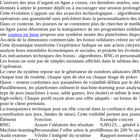
L’univers des jeux d’argent en ligne a connu, ces dernières années, une
destinés à attirer le premier dépôt ou à encourager une session prolong
Cette évolution s’appuie sur des avancées technologiques – algorithmes
opérateurs une granularité sans précédent dans la personnalisation des i
Dans ce contexte, les joueurs ne se contentent plus de chercher le meilleu
en ligne
passe désormais par la transparence de ses programmes solidaires
site
casinos en ligne
propose une synthèse neutre des plateformes disponib
Au-delà de la dimension commerciale, les bonus solidaires créent un vér
Cette dynamique transforme l’expérience ludique en une action citoyenne
analyse leurs retombées économiques et sociales, et projette les évolutions
Les mécanismes techniques des bonus : algorithmes, RNG et personnali
Les bonus ne sont pas de simples montants affichés dans le tableau des p
l’opérateur.
Le cœur du système repose sur le générateur de nombres aléatoires (RN
chaque tour de roulette, chaque spin de slot ou chaque tirage de poker
Quest
– restent conformes aux paramètres de volatilité définis par le dé
Parallèlement, les plateformes utilisent le machine‑learning pour anal
type de jeux (machines à sous, table games, live dealer) et même le temp
high‑roller). Chaque profil reçoit alors une offre adaptée : un bonus 
pour le client premium.
La transparence technique joue un rôle crucial dans la confiance des jo
contribution aux jeux, limites de mise). Cette visibilité permet aux jo
Élément
Fonction
Exemple concret
RNG
Assure l’aléatoire des résultats
0,00123… généré à
Machine‑learning
Personnalise l’offre selon le profil
Bonus de 200 % sur 
Audit externe
Vérifie l’intégrité du système
Rapport mensuel d’e