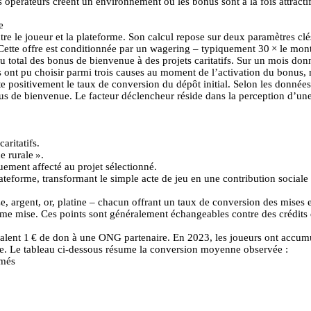
opérateurs créent un environnement où les bonus sont à la fois attractif
e
tre le joueur et la plateforme. Son calcul repose sur deux paramètres 
Cette offre est conditionnée par un wagering – typiquement 30 × le monta
u total des bonus de bienvenue à des projets caritatifs. Sur un mois don
s ont pu choisir parmi trois causes au moment de l’activation du bonus, 
 positivement le taux de conversion du dépôt initial. Selon les données
us de bienvenue. Le facteur déclencheur réside dans la perception d’une 
aritatifs.
 rurale ».
uement affecté au projet sélectionné.
ateforme, transformant le simple acte de jeu en une contribution sociale 
e, argent, or, platine – chacun offrant un taux de conversion des mises 
me mise. Ces points sont généralement échangeables contre des crédits de
lent 1 € de don à une ONG partenaire. En 2023, les joueurs ont accumulé
le. Le tableau ci‑dessous résume la conversion moyenne observée :
imés