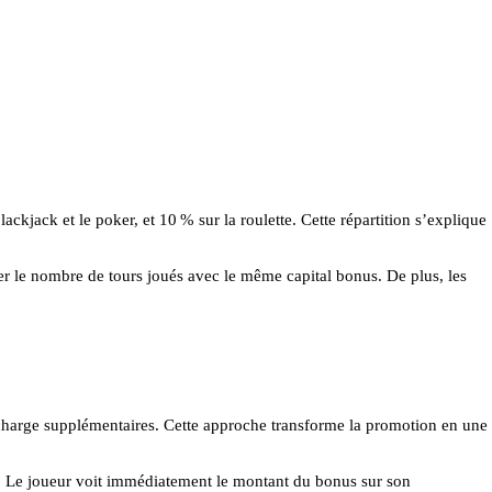
kjack et le poker, et 10 % sur la roulette. Cette répartition s’explique
ser le nombre de tours joués avec le même capital bonus. De plus, les
echarge supplémentaires. Cette approche transforme la promotion en une
ns. Le joueur voit immédiatement le montant du bonus sur son