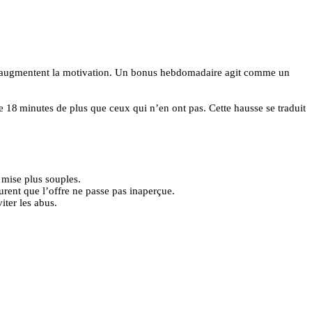
es augmentent la motivation. Un bonus hebdomadaire agit comme un
 18 minutes de plus que ceux qui n’en ont pas. Cette hausse se traduit
 mise plus souples.
urent que l’offre ne passe pas inaperçue.
iter les abus.