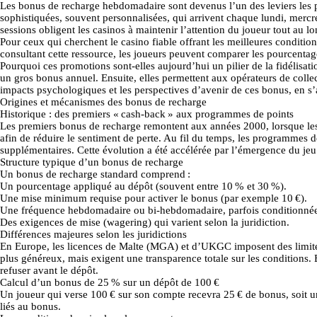
Les bonus de recharge hebdomadaire sont devenus l’un des leviers les pl
sophistiquées, souvent personnalisées, qui arrivent chaque lundi, mercre
sessions obligent les casinos à maintenir l’attention du joueur tout au l
Pour ceux qui cherchent le casino fiable offrant les meilleures conditions
consultant cette ressource, les joueurs peuvent comparer les pourcentage
Pourquoi ces promotions sont‑elles aujourd’hui un pilier de la fidélisat
un gros bonus annuel. Ensuite, elles permettent aux opérateurs de collect
impacts psychologiques et les perspectives d’avenir de ces bonus, en s’
Origines et mécanismes des bonus de recharge
Historique : des premiers « cash‑back » aux programmes de points
Les premiers bonus de recharge remontent aux années 2000, lorsque les 
afin de réduire le sentiment de perte. Au fil du temps, les programmes 
supplémentaires. Cette évolution a été accélérée par l’émergence du jeu
Structure typique d’un bonus de recharge
Un bonus de recharge standard comprend :
Un pourcentage appliqué au dépôt (souvent entre 10 % et 30 %).
Une mise minimum requise pour activer le bonus (par exemple 10 €).
Une fréquence hebdomadaire ou bi‑hebdomadaire, parfois conditionnée 
Des exigences de mise (wagering) qui varient selon la juridiction.
Différences majeures selon les juridictions
En Europe, les licences de Malte (MGA) et d’UKGC imposent des limites 
plus généreux, mais exigent une transparence totale sur les conditions.
refuser avant le dépôt.
Calcul d’un bonus de 25 % sur un dépôt de 100 €
Un joueur qui verse 100 € sur son compte recevra 25 € de bonus, soit un 
liés au bonus.