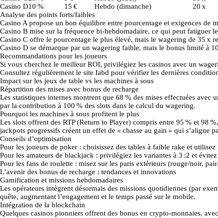
Casino D
10 %
15 €
Hebdo (dimanche)
20 x
Analyse des points forts/faibles
Casino A propose un bon équilibre entre pourcentage et exigences de mis
Casino B mise sur la fréquence bi‑hebdomadaire, ce qui peut fatiguer le
Casino C offre le pourcentage le plus élevé, mais le wagering de 35 x rend
Casino D se démarque par un wagering faible, mais le bonus limité à 10 %
Recommandations pour les joueurs
Si vous cherchez le meilleur ROI, privilégiez les casinos avec un wageri
Consultez régulièrement le site Iabd pour vérifier les dernières conditions
Impact sur les jeux de table vs les machines à sous
Répartition des mises avec bonus de recharge
Les statistiques internes montrent que 68 % des mises effectuées avec un
par la contribution à 100 % des slots dans le calcul du wagering.
Pourquoi les machines à sous profitent le plus
Les slots offrent des RTP (Return to Player) compris entre 95 % et 98 %
jackpots progressifs créent un effet de « chasse au gain » qui s’aligne
Conseils d’optimisation
Pour les joueurs de poker : choisissez des tables à faible rake et utilise
Pour les amateurs de blackjack : privilégiez les variantes à 3 :2 et évit
Pour les fans de roulette : misez sur les paris extérieurs (rouge/noir, p
L’avenir des bonus de recharge : tendances et innovations
Gamification et missions hebdomadaires
Les opérateurs intègrent désormais des missions quotidiennes (par exe
quête, augmentant l’engagement et le temps passé sur le mobile.
Intégration de la blockchain
Quelques casinos pionniers offrent des bonus en crypto‑monnaies, avec 