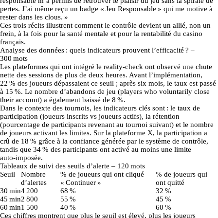
responsable m’a permis de retrouver le plaisir du jeu sans la spirale de
pertes. J’ai même reçu un badge « Jeu Responsable » qui me motive à
rester dans les clous. »
Ces trois récits illustrent comment le contrôle devient un allié, non un
frein, à la fois pour la santé mentale et pour la rentabilité du casino
français.
Analyse des données : quels indicateurs prouvent l’efficacité ? –
300 mots
Les plateformes qui ont intégré le reality‑check ont observé une chute
nette des sessions de plus de deux heures. Avant l’implémentation,
22 % des joueurs dépassaient ce seuil ; après six mois, le taux est passé
à 15 %. Le nombre d’abandons de jeu (players who voluntarily close
their account) a également baissé de 8 %.
Dans le contexte des tournois, les indicateurs clés sont : le taux de
participation (joueurs inscrits vs joueurs actifs), la rétention
(pourcentage de participants revenant au tournoi suivant) et le nombre
de joueurs activant les limites. Sur la plateforme X, la participation a
crû de 18 % grâce à la confiance générée par le système de contrôle,
tandis que 34 % des participants ont activé au moins une limite
auto‑imposée.
Tableaux de suivi des seuils d’alerte – 120 mots
Seuil
Nombre
% de joueurs qui ont cliqué
% de joueurs qui
d’alertes
« Continuer »
ont quitté
30 min
4 200
68 %
32 %
45 min
2 800
55 %
45 %
60 min
1 500
40 %
60 %
Ces chiffres montrent que plus le seuil est élevé, plus les joueurs