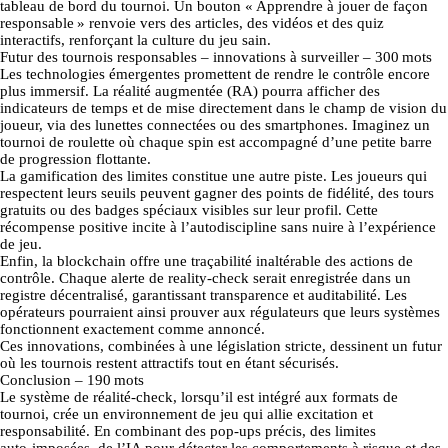
tableau de bord du tournoi. Un bouton « Apprendre à jouer de façon
responsable » renvoie vers des articles, des vidéos et des quiz
interactifs, renforçant la culture du jeu sain.
Futur des tournois responsables – innovations à surveiller – 300 mots
Les technologies émergentes promettent de rendre le contrôle encore
plus immersif. La réalité augmentée (RA) pourra afficher des
indicateurs de temps et de mise directement dans le champ de vision du
joueur, via des lunettes connectées ou des smartphones. Imaginez un
tournoi de roulette où chaque spin est accompagné d’une petite barre
de progression flottante.
La gamification des limites constitue une autre piste. Les joueurs qui
respectent leurs seuils peuvent gagner des points de fidélité, des tours
gratuits ou des badges spéciaux visibles sur leur profil. Cette
récompense positive incite à l’autodiscipline sans nuire à l’expérience
de jeu.
Enfin, la blockchain offre une traçabilité inaltérable des actions de
contrôle. Chaque alerte de reality‑check serait enregistrée dans un
registre décentralisé, garantissant transparence et auditabilité. Les
opérateurs pourraient ainsi prouver aux régulateurs que leurs systèmes
fonctionnent exactement comme annoncé.
Ces innovations, combinées à une législation stricte, dessinent un futur
où les tournois restent attractifs tout en étant sécurisés.
Conclusion – 190 mots
Le système de réalité‑check, lorsqu’il est intégré aux formats de
tournoi, crée un environnement de jeu qui allie excitation et
responsabilité. En combinant des pop‑ups précis, des limites