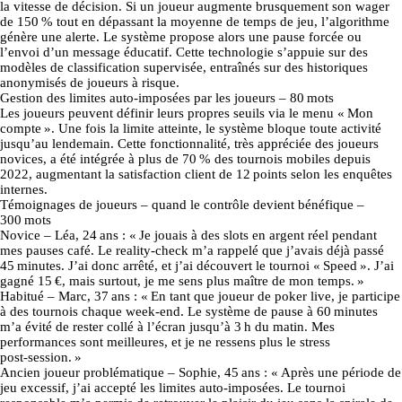
la vitesse de décision. Si un joueur augmente brusquement son wager
de 150 % tout en dépassant la moyenne de temps de jeu, l’algorithme
génère une alerte. Le système propose alors une pause forcée ou
l’envoi d’un message éducatif. Cette technologie s’appuie sur des
modèles de classification supervisée, entraînés sur des historiques
anonymisés de joueurs à risque.
Gestion des limites auto‑imposées par les joueurs – 80 mots
Les joueurs peuvent définir leurs propres seuils via le menu « Mon
compte ». Une fois la limite atteinte, le système bloque toute activité
jusqu’au lendemain. Cette fonctionnalité, très appréciée des joueurs
novices, a été intégrée à plus de 70 % des tournois mobiles depuis
2022, augmentant la satisfaction client de 12 points selon les enquêtes
internes.
Témoignages de joueurs – quand le contrôle devient bénéfique –
300 mots
Novice – Léa, 24 ans : « Je jouais à des slots en argent réel pendant
mes pauses café. Le reality‑check m’a rappelé que j’avais déjà passé
45 minutes. J’ai donc arrêté, et j’ai découvert le tournoi « Speed ». J’ai
gagné 15 €, mais surtout, je me sens plus maître de mon temps. »
Habitué – Marc, 37 ans : « En tant que joueur de poker live, je participe
à des tournois chaque week‑end. Le système de pause à 60 minutes
m’a évité de rester collé à l’écran jusqu’à 3 h du matin. Mes
performances sont meilleures, et je ne ressens plus le stress
post‑session. »
Ancien joueur problématique – Sophie, 45 ans : « Après une période de
jeu excessif, j’ai accepté les limites auto‑imposées. Le tournoi