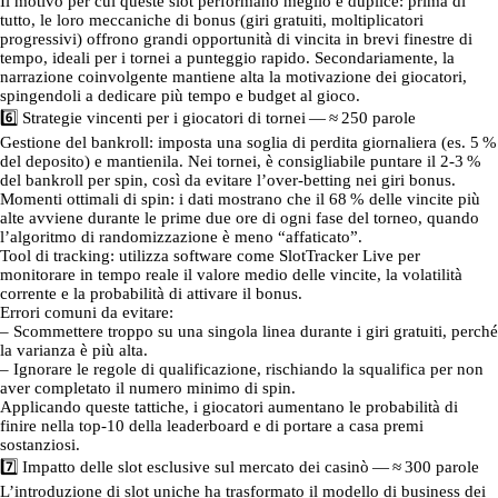
Il motivo per cui queste slot performano meglio è duplice: prima di
tutto, le loro meccaniche di bonus (giri gratuiti, moltiplicatori
progressivi) offrono grandi opportunità di vincita in brevi finestre di
tempo, ideali per i tornei a punteggio rapido. Secondariamente, la
narrazione coinvolgente mantiene alta la motivazione dei giocatori,
spingendoli a dedicare più tempo e budget al gioco.
6️⃣ Strategie vincenti per i giocatori di tornei — ≈ 250 parole
Gestione del bankroll: imposta una soglia di perdita giornaliera (es. 5 %
del deposito) e mantienila. Nei tornei, è consigliabile puntare il 2‑3 %
del bankroll per spin, così da evitare l’over‑betting nei giri bonus.
Momenti ottimali di spin: i dati mostrano che il 68 % delle vincite più
alte avviene durante le prime due ore di ogni fase del torneo, quando
l’algoritmo di randomizzazione è meno “affaticato”.
Tool di tracking: utilizza software come SlotTracker Live per
monitorare in tempo reale il valore medio delle vincite, la volatilità
corrente e la probabilità di attivare il bonus.
Errori comuni da evitare:
– Scommettere troppo su una singola linea durante i giri gratuiti, perché
la varianza è più alta.
– Ignorare le regole di qualificazione, rischiando la squalifica per non
aver completato il numero minimo di spin.
Applicando queste tattiche, i giocatori aumentano le probabilità di
finire nella top‑10 della leaderboard e di portare a casa premi
sostanziosi.
7️⃣ Impatto delle slot esclusive sul mercato dei casinò — ≈ 300 parole
L’introduzione di slot uniche ha trasformato il modello di business dei