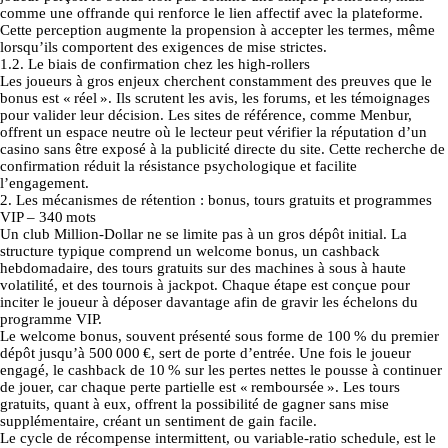
comme une offrande qui renforce le lien affectif avec la plateforme.
Cette perception augmente la propension à accepter les termes, même
lorsqu’ils comportent des exigences de mise strictes.
1.2. Le biais de confirmation chez les high‑rollers
Les joueurs à gros enjeux cherchent constamment des preuves que le
bonus est « réel ». Ils scrutent les avis, les forums, et les témoignages
pour valider leur décision. Les sites de référence, comme Menbur,
offrent un espace neutre où le lecteur peut vérifier la réputation d’un
casino sans être exposé à la publicité directe du site. Cette recherche de
confirmation réduit la résistance psychologique et facilite
l’engagement.
2. Les mécanismes de rétention : bonus, tours gratuits et programmes
VIP – 340 mots
Un club Million‑Dollar ne se limite pas à un gros dépôt initial. La
structure typique comprend un welcome bonus, un cashback
hebdomadaire, des tours gratuits sur des machines à sous à haute
volatilité, et des tournois à jackpot. Chaque étape est conçue pour
inciter le joueur à déposer davantage afin de gravir les échelons du
programme VIP.
Le welcome bonus, souvent présenté sous forme de 100 % du premier
dépôt jusqu’à 500 000 €, sert de porte d’entrée. Une fois le joueur
engagé, le cashback de 10 % sur les pertes nettes le pousse à continuer
de jouer, car chaque perte partielle est « remboursée ». Les tours
gratuits, quant à eux, offrent la possibilité de gagner sans mise
supplémentaire, créant un sentiment de gain facile.
Le cycle de récompense intermittent, ou variable‑ratio schedule, est le