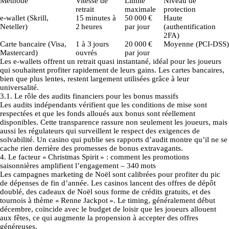
Méthode
Vitesse de
Limite
Niveau de
retrait
maximale
protection
e‑wallet (Skrill,
15 minutes à
50 000 €
Haute
Neteller)
2 heures
par jour
(authentification
2FA)
Carte bancaire (Visa,
1 à 3 jours
20 000 €
Moyenne (PCI‑DSS)
Mastercard)
ouvrés
par jour
Les e‑wallets offrent un retrait quasi instantané, idéal pour les joueurs
qui souhaitent profiter rapidement de leurs gains. Les cartes bancaires,
bien que plus lentes, restent largement utilisées grâce à leur
universalité.
3.1. Le rôle des audits financiers pour les bonus massifs
Les audits indépendants vérifient que les conditions de mise sont
respectées et que les fonds alloués aux bonus sont réellement
disponibles. Cette transparence rassure non seulement les joueurs, mais
aussi les régulateurs qui surveillent le respect des exigences de
solvabilité. Un casino qui publie ses rapports d’audit montre qu’il ne se
cache rien derrière des promesses de bonus extravagants.
4. Le facteur « Christmas Spirit » : comment les promotions
saisonnières amplifient l’engagement – 340 mots
Les campagnes marketing de Noël sont calibrées pour profiter du pic
de dépenses de fin d’année. Les casinos lancent des offres de dépôt
doublé, des cadeaux de Noël sous forme de crédits gratuits, et des
tournois à thème « Renne Jackpot ». Le timing, généralement début
décembre, coïncide avec le budget de loisir que les joueurs allouent
aux fêtes, ce qui augmente la propension à accepter des offres
généreuses.