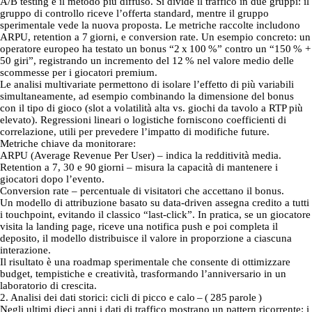
A/B testing è il metodo più diffuso. Si divide il traffico in due gruppi: il
gruppo di controllo riceve l’offerta standard, mentre il gruppo
sperimentale vede la nuova proposta. Le metriche raccolte includono
ARPU, retention a 7 giorni, e conversion rate. Un esempio concreto: un
operatore europeo ha testato un bonus “2 x 100 %” contro un “150 % +
50 giri”, registrando un incremento del 12 % nel valore medio delle
scommesse per i giocatori premium.
Le analisi multivariate permettono di isolare l’effetto di più variabili
simultaneamente, ad esempio combinando la dimensione del bonus
con il tipo di gioco (slot a volatilità alta vs. giochi da tavolo a RTP più
elevato). Regressioni lineari o logistiche forniscono coefficienti di
correlazione, utili per prevedere l’impatto di modifiche future.
Metriche chiave da monitorare:
ARPU (Average Revenue Per User) – indica la redditività media.
Retention a 7, 30 e 90 giorni – misura la capacità di mantenere i
giocatori dopo l’evento.
Conversion rate – percentuale di visitatori che accettano il bonus.
Un modello di attribuzione basato su data‑driven assegna credito a tutti
i touchpoint, evitando il classico “last‑click”. In pratica, se un giocatore
visita la landing page, riceve una notifica push e poi completa il
deposito, il modello distribuisce il valore in proporzione a ciascuna
interazione.
Il risultato è una roadmap sperimentale che consente di ottimizzare
budget, tempistiche e creatività, trasformando l’anniversario in un
laboratorio di crescita.
2. Analisi dei dati storici: cicli di picco e calo – ( 285 parole )
Negli ultimi dieci anni i dati di traffico mostrano un pattern ricorrente: i