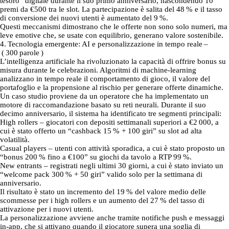
tesoro” digitale durante il suo primo anniversario, nascondendo 10
premi da €500 tra le slot. La partecipazione è salita del 48 % e il tasso
di conversione dei nuovi utenti è aumentato del 9 %.
Questi meccanismi dimostrano che le offerte non sono solo numeri, ma
leve emotive che, se usate con equilibrio, generano valore sostenibile.
4. Tecnologia emergente: AI e personalizzazione in tempo reale –
( 300 parole )
L’intelligenza artificiale ha rivoluzionato la capacità di offrire bonus su
misura durante le celebrazioni. Algoritmi di machine‑learning
analizzano in tempo reale il comportamento di gioco, il valore del
portafoglio e la propensione al rischio per generare offerte dinamiche.
Un caso studio proviene da un operatore che ha implementato un
motore di raccomandazione basato su reti neurali. Durante il suo
decimo anniversario, il sistema ha identificato tre segmenti principali:
High rollers – giocatori con depositi settimanali superiori a €2 000, a
cui è stato offerto un “cashback 15 % + 100 giri” su slot ad alta
volatilità.
Casual players – utenti con attività sporadica, a cui è stato proposto un
“bonus 200 % fino a €100” su giochi da tavolo a RTP 99 %.
New entrants – registrati negli ultimi 30 giorni, a cui è stato inviato un
“welcome pack 300 % + 50 giri” valido solo per la settimana di
anniversario.
Il risultato è stato un incremento del 19 % del valore medio delle
scommesse per i high rollers e un aumento del 27 % del tasso di
attivazione per i nuovi utenti.
La personalizzazione avviene anche tramite notifiche push e messaggi
in‑app, che si attivano quando il giocatore supera una soglia di