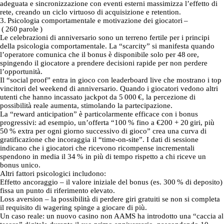
adeguata e sincronizzazione con eventi esterni massimizza l’effetto di
rete, creando un ciclo virtuoso di acquisizione e retention.
3. Psicologia comportamentale e motivazione dei giocatori –
( 260 parole )
Le celebrazioni di anniversario sono un terreno fertile per i principi
della psicologia comportamentale. La “scarcity” si manifesta quando
l’operatore comunica che il bonus è disponibile solo per 48 ore,
spingendo il giocatore a prendere decisioni rapide per non perdere
l’opportunità.
Il “social proof” entra in gioco con leaderboard live che mostrano i top
vincitori del weekend di anniversario. Quando i giocatori vedono altri
utenti che hanno incassato jackpot da 5 000 €, la percezione di
possibilità reale aumenta, stimolando la partecipazione.
La “reward anticipation” è particolarmente efficace con i bonus
progressivi: ad esempio, un’offerta “100 % fino a €200 + 20 giri, più
50 % extra per ogni giorno successivo di gioco” crea una curva di
gratificazione che incoraggia il “time‑on‑site”. I dati di sessione
indicano che i giocatori che ricevono ricompense incrementali
spendono in media il 34 % in più di tempo rispetto a chi riceve un
bonus unico.
Altri fattori psicologici includono:
Effetto ancoraggio – il valore iniziale del bonus (es. 300 % di deposito)
fissa un punto di riferimento elevato.
Loss aversion – la possibilità di perdere giri gratuiti se non si completa
il requisito di wagering spinge a giocare di più.
Un caso reale: un nuovo casino non AAMS ha introdotto una “caccia al