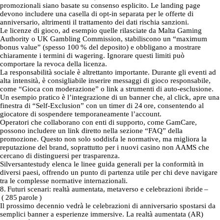
promozionali siano basate su consenso esplicito. Le landing page
devono includere una casella di opt‑in separata per le offerte di
anniversario, altrimenti il trattamento dei dati rischia sanzioni.
Le licenze di gioco, ad esempio quelle rilasciate da Malta Gaming
Authority o UK Gambling Commission, stabiliscono un “maximum
bonus value” (spesso 100 % del deposito) e obbligano a mostrare
chiaramente i termini di wagering. Ignorare questi limiti può
comportare la revoca della licenza.
La responsabilità sociale è altrettanto importante. Durante gli eventi ad
alta intensità, è consigliabile inserire messaggi di gioco responsabile,
come “Gioca con moderazione” o link a strumenti di auto‑esclusione.
Un esempio pratico è l’integrazione di un banner che, al click, apre una
finestra di “Self‑Exclusion” con un timer di 24 ore, consentendo al
giocatore di sospendere temporaneamente l’account.
Operatori che collaborano con enti di supporto, come GamCare,
possono includere un link diretto nella sezione “FAQ” della
promozione. Questo non solo soddisfa le normative, ma migliora la
reputazione del brand, soprattutto per i nuovi casino non AAMS che
cercano di distinguersi per trasparenza.
Silversantestudy elenca le linee guida generali per la conformità in
diversi paesi, offrendo un punto di partenza utile per chi deve navigare
tra le complesse normative internazionali.
8. Futuri scenari: realtà aumentata, metaverso e celebrazioni ibride –
( 285 parole )
Il prossimo decennio vedrà le celebrazioni di anniversario spostarsi da
semplici banner a esperienze immersive. La realtà aumentata (AR)