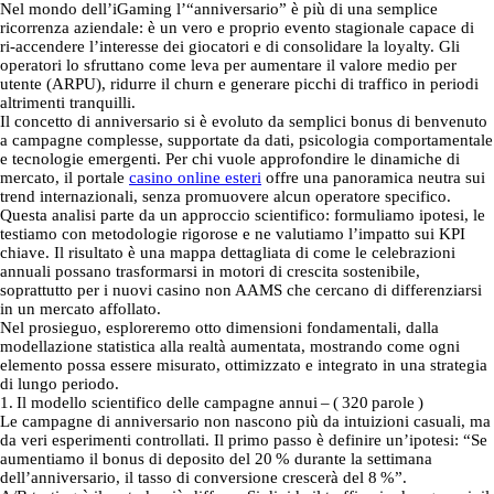
Nel mondo dell’iGaming l’“anniversario” è più di una semplice
ricorrenza aziendale: è un vero e proprio evento stagionale capace di
ri‑accendere l’interesse dei giocatori e di consolidare la loyalty. Gli
operatori lo sfruttano come leva per aumentare il valore medio per
utente (ARPU), ridurre il churn e generare picchi di traffico in periodi
altrimenti tranquilli.
Il concetto di anniversario si è evoluto da semplici bonus di benvenuto
a campagne complesse, supportate da dati, psicologia comportamentale
e tecnologie emergenti. Per chi vuole approfondire le dinamiche di
mercato, il portale
casino online esteri
offre una panoramica neutra sui
trend internazionali, senza promuovere alcun operatore specifico.
Questa analisi parte da un approccio scientifico: formuliamo ipotesi, le
testiamo con metodologie rigorose e ne valutiamo l’impatto sui KPI
chiave. Il risultato è una mappa dettagliata di come le celebrazioni
annuali possano trasformarsi in motori di crescita sostenibile,
soprattutto per i nuovi casino non AAMS che cercano di differenziarsi
in un mercato affollato.
Nel prosieguo, esploreremo otto dimensioni fondamentali, dalla
modellazione statistica alla realtà aumentata, mostrando come ogni
elemento possa essere misurato, ottimizzato e integrato in una strategia
di lungo periodo.
1. Il modello scientifico delle campagne annui – ( 320 parole )
Le campagne di anniversario non nascono più da intuizioni casuali, ma
da veri esperimenti controllati. Il primo passo è definire un’ipotesi: “Se
aumentiamo il bonus di deposito del 20 % durante la settimana
dell’anniversario, il tasso di conversione crescerà del 8 %”.