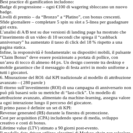
Best practice di gamification includono:
Badge di progressione – ogni €100 di wagering sbloccano un nuovo
badge.
Livelli di premio – da “Bronzo” a “Platino”, con bonus crescenti.
Sfide giornaliere – completare 5 spin su slot a 5‑linea per guadagnare
giri extra.
L’analisi di A/B test su due versioni di landing page ha mostrato che
l’inserimento di un video di 10 secondi che spiega il “cashback
anniversary” ha aumentato il tasso di click del 18 % rispetto a una
pagina statica.
Infine, la responsività è fondamentale: su dispositivi mobili, il pulsante
“Claim Bonus” deve essere posizionato a portata di pollice, con
un’area di tocco di almeno 44 px. Un design coerente tra desktop e
mobile garantisce che il messaggio di festa arrivi in modo uniforme a
tutti i giocatori.
6. Misurazione del ROI: dal KPI tradizionale al modello di attribuzione
avanzato – ( 280 parole )
Il ritorno sull’investimento (ROI) di una campagna di anniversario non
può più basarsi solo su metriche di “last‑click”. Un modello di
attribuzione avanzato, alimentato da machine‑learning, assegna valore
a ogni interazione lungo il percorso del giocatore.
Il primo passo è definire un set di KPI:
Revenue generated (R$) durante la finestra di promozione.
Cost per acquisition (CPA) includendo spese di media, sviluppo
creativo e costi di bonus.
Lifetime value (LTV) stimato a 90 giorni post‑evento.