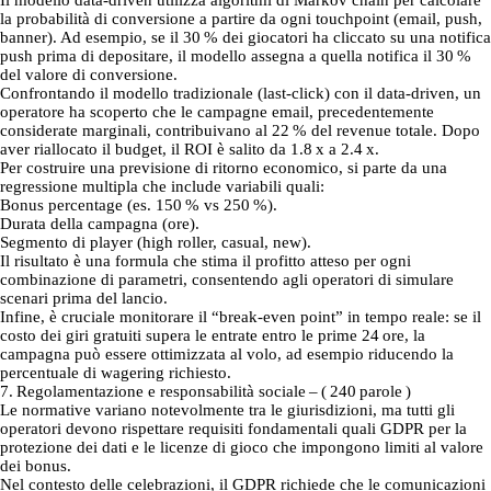
Il modello data‑driven utilizza algoritmi di Markov chain per calcolare
la probabilità di conversione a partire da ogni touchpoint (email, push,
banner). Ad esempio, se il 30 % dei giocatori ha cliccato su una notifica
push prima di depositare, il modello assegna a quella notifica il 30 %
del valore di conversione.
Confrontando il modello tradizionale (last‑click) con il data‑driven, un
operatore ha scoperto che le campagne email, precedentemente
considerate marginali, contribuivano al 22 % del revenue totale. Dopo
aver riallocato il budget, il ROI è salito da 1.8 x a 2.4 x.
Per costruire una previsione di ritorno economico, si parte da una
regressione multipla che include variabili quali:
Bonus percentage (es. 150 % vs 250 %).
Durata della campagna (ore).
Segmento di player (high roller, casual, new).
Il risultato è una formula che stima il profitto atteso per ogni
combinazione di parametri, consentendo agli operatori di simulare
scenari prima del lancio.
Infine, è cruciale monitorare il “break‑even point” in tempo reale: se il
costo dei giri gratuiti supera le entrate entro le prime 24 ore, la
campagna può essere ottimizzata al volo, ad esempio riducendo la
percentuale di wagering richiesto.
7. Regolamentazione e responsabilità sociale – ( 240 parole )
Le normative variano notevolmente tra le giurisdizioni, ma tutti gli
operatori devono rispettare requisiti fondamentali quali GDPR per la
protezione dei dati e le licenze di gioco che impongono limiti al valore
dei bonus.
Nel contesto delle celebrazioni, il GDPR richiede che le comunicazioni