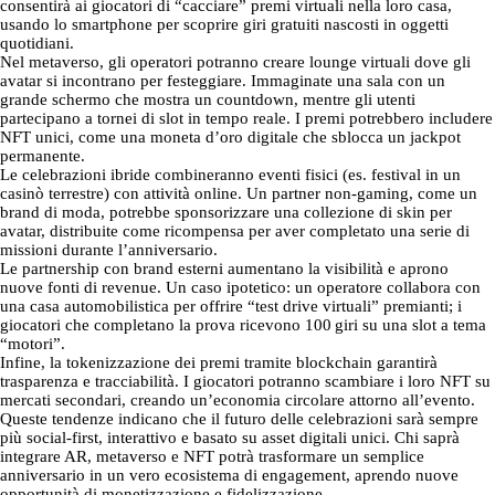
consentirà ai giocatori di “cacciare” premi virtuali nella loro casa,
usando lo smartphone per scoprire giri gratuiti nascosti in oggetti
quotidiani.
Nel metaverso, gli operatori potranno creare lounge virtuali dove gli
avatar si incontrano per festeggiare. Immaginate una sala con un
grande schermo che mostra un countdown, mentre gli utenti
partecipano a tornei di slot in tempo reale. I premi potrebbero includere
NFT unici, come una moneta d’oro digitale che sblocca un jackpot
permanente.
Le celebrazioni ibride combineranno eventi fisici (es. festival in un
casinò terrestre) con attività online. Un partner non‑gaming, come un
brand di moda, potrebbe sponsorizzare una collezione di skin per
avatar, distribuite come ricompensa per aver completato una serie di
missioni durante l’anniversario.
Le partnership con brand esterni aumentano la visibilità e aprono
nuove fonti di revenue. Un caso ipotetico: un operatore collabora con
una casa automobilistica per offrire “test drive virtuali” premianti; i
giocatori che completano la prova ricevono 100 giri su una slot a tema
“motori”.
Infine, la tokenizzazione dei premi tramite blockchain garantirà
trasparenza e tracciabilità. I giocatori potranno scambiare i loro NFT su
mercati secondari, creando un’economia circolare attorno all’evento.
Queste tendenze indicano che il futuro delle celebrazioni sarà sempre
più social‑first, interattivo e basato su asset digitali unici. Chi saprà
integrare AR, metaverso e NFT potrà trasformare un semplice
anniversario in un vero ecosistema di engagement, aprendo nuove
opportunità di monetizzazione e fidelizzazione.