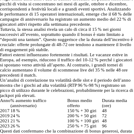
picchi di visita si concentrano nei mesi di aprile, ottobre e dicembre,
corrispondenti a festività locali e a grandi eventi sportivi. Analizzando
le performance di 15 operatori internazionali, emerge che il 68 % delle
campagne di anniversario ha registrato un aumento medio del 22 % di
giocatori attivi rispetto alla settimana precedente.
Tuttavia, la stessa analisi rivela un calo di circa il 15 % nei giorni
successivi all’evento, soprattutto quando il bonus è stato limitato a
“depositi una tantum”. Questo suggerisce che la durata dell’incentivo è
cruciale: offerte prolungate di 48‑72 ore tendono a mantenere il livello
di engagement più stabile.
Fattori esterni influenzano fortemente i risultati. Le vacanze estive in
Europa, ad esempio, riducono il traffico del 10‑12 % perché i giocatori
si spostano verso attività all’aperto. Al contrario, i grandi tornei di
calcio aumentano il volume di scommesse live del 35 % nelle 48 ore
precedenti il match.
Un’analisi di correlazione tra volatilità delle slot e il periodo dell’anno
mostra che i giochi ad alta volatilità (RTP 96 %‑98 %) registrano un
picco di utilizzo durante le celebrazioni, probabilmente per la ricerca di
jackpot più elevati.
Anno
% aumento traffico
Bonus medio
Durata media
(anniversario)
offerto
(ore)
2017
18 %
150 % + 30 giri
48
2019
24 %
200 % + 50 giri
72
2021
21 %
100 % + 100 giri
48
2023
26 %
250 % + 75 giri
96
Questi dati confermano che la combinazione di bonus generosi, durata