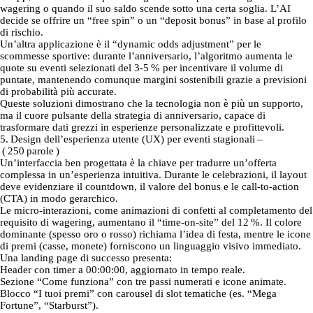
wagering o quando il suo saldo scende sotto una certa soglia. L’AI
decide se offrire un “free spin” o un “deposit bonus” in base al profilo
di rischio.
Un’altra applicazione è il “dynamic odds adjustment” per le
scommesse sportive: durante l’anniversario, l’algoritmo aumenta le
quote su eventi selezionati del 3‑5 % per incentivare il volume di
puntate, mantenendo comunque margini sostenibili grazie a previsioni
di probabilità più accurate.
Queste soluzioni dimostrano che la tecnologia non è più un supporto,
ma il cuore pulsante della strategia di anniversario, capace di
trasformare dati grezzi in esperienze personalizzate e profittevoli.
5. Design dell’esperienza utente (UX) per eventi stagionali –
( 250 parole )
Un’interfaccia ben progettata è la chiave per tradurre un’offerta
complessa in un’esperienza intuitiva. Durante le celebrazioni, il layout
deve evidenziare il countdown, il valore del bonus e le call‑to‑action
(CTA) in modo gerarchico.
Le micro‑interazioni, come animazioni di confetti al completamento del
requisito di wagering, aumentano il “time‑on‑site” del 12 %. Il colore
dominante (spesso oro o rosso) richiama l’idea di festa, mentre le icone
di premi (casse, monete) forniscono un linguaggio visivo immediato.
Una landing page di successo presenta:
Header con timer a 00:00:00, aggiornato in tempo reale.
Sezione “Come funziona” con tre passi numerati e icone animate.
Blocco “I tuoi premi” con carousel di slot tematiche (es. “Mega
Fortune”, “Starburst”).