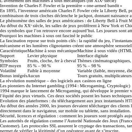
L’avènement des machines à sous mécaniques (fin XIXᵉ siècle)
Invention de Charles F. Fowler et la première « one‑armed bandit »
En 1895, l’inventeur américain Charles F. Fowler crée la Liberty Bell, 
combinaison de trois cloches déclenche le jackpot, donnant naissance au
Le phénomène des salles de jeux américaines : de Liberty Bell à Fruit 
Au début du XXᵉ siècle, les salles de jeux prolifèrent à New York et Chic
des symboles que l’on retrouve encore aujourd’hui. Les joueurs sont attirés
Pourquoi les machines à sous ont fasciné le public
La fascination repose sur trois points clés : la rapidité du jeu, l’instanta
mécanisme et les lumières clignotantes créent une atmosphère sensoriell
Caractéristique
Machine à sous mécanique
Machine à sous vidéo (HTML
Support
Levier physique
Interface digitale
Symboles
Fruits, cloche, fer à cheval
Thèmes cinématographiques, 
RTP moyen
85 % – 90 %
95 % – 98 %
Volatilité
Faible à moyenne
Variable (faible, moyenne, él
Bonus intégrés
Aucun
Tours gratuits, multiplicateurs
La révolution numérique – des logiciels aux casinos en ligne
Les pionniers du Internet gambling (1994 : Microgaming, Cryptologic)
1994 marque le lancement de Microgaming, qui développe le premier vra
l’équité des jeux virtuels. Ces deux sociétés posent les bases technique
Evolution des plateformes : du téléchargement aux jeux instantanés 
Au début des années 2000, les joueurs devaient télécharger des clients
directement dans le navigateur, sur mobile ou tablette, sans installation. 
Sécurité, licences et régulation : comment les joueurs sont protégés auj
Les autorités de régulation comme l’Autorité Nationale des Jeux (Franc
Customer). Les protocoles SSL assurent le cryptage des transactions, tandi
permet de vérifier la légitimité d’un opérateur avant de s’inscrire.