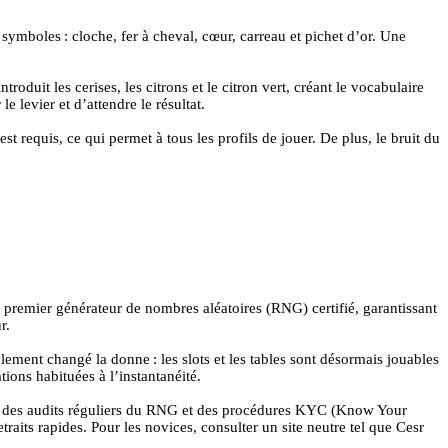
symboles : cloche, fer à cheval, cœur, carreau et pichet d’or. Une
duit les cerises, les citrons et le citron vert, créant le vocabulaire
e levier et d’attendre le résultat.
’est requis, ce qui permet à tous les profils de jouer. De plus, le bruit du
premier générateur de nombres aléatoires (RNG) certifié, garantissant
r.
ment changé la donne : les slots et les tables sont désormais jouables
tions habituées à l’instantanéité.
ant des audits réguliers du RNG et des procédures KYC (Know Your
traits rapides. Pour les novices, consulter un site neutre tel que Cesr