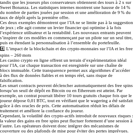
tandis que les joueurs plus conservateurs obtiennent des tours à 2 x sur
Sweet Bonanza
. Les statistiques internes montrent une hausse de 14 %
du nombre de parties jouées par session et une amélioration de 9 % du
taux de dépôt après la première offre.
Ces deux exemples démontrent que l’IA ne se limite pas à la suggestion
de jeux ; elle agit comme un levier financier qui optimise à la fois
l’expérience utilisateur et la rentabilité. Les nouveaux entrants peuvent
s’inspirer de ces modèles en commençant par un pilote sur un seul titre,
puis en étendant la personnalisation à l’ensemble du portefeuille.
4️⃣ L’impact de la blockchain et des crypto‑monnaies sur l’IA et les free
spins – 260 mots
Les casino crypto en ligne offrent un terrain d’expérimentation idéal
pour l’IA, car chaque transaction est enregistrée sur une chaîne de
blocs immuable. Cette transparence permet aux algorithmes d’accéder
à des flux de données fiables et en temps réel, sans risque de
falsification.
Les smart contracts peuvent déclencher automatiquement des free spins
lorsqu’un seuil de dépôt en Bitcoin ou en Ethereum est atteint. Par
exemple, un contrat pourrait libérer 10 tours gratuits chaque fois que le
joueur dépose 0,01 BTC, tout en vérifiant que le wagering a été satisfait
grâce à des oracles de prix. Cette automatisation réduit les délais de
traitement et améliore la confiance du joueur.
Cependant, la volatilité des crypto‑actifs introduit de nouveaux risques :
la valeur des gains en free spins peut fluctuer fortement d’une session à
l’autre. Les opérateurs doivent donc intégrer des mécanismes de
couverture ou des plafonds de mise pour éviter des pertes imprévues.