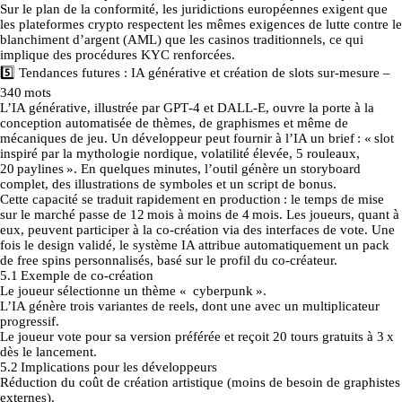
Sur le plan de la conformité, les juridictions européennes exigent que
les plateformes crypto respectent les mêmes exigences de lutte contre le
blanchiment d’argent (AML) que les casinos traditionnels, ce qui
implique des procédures KYC renforcées.
5️⃣ Tendances futures : IA générative et création de slots sur‑mesure –
340 mots
L’IA générative, illustrée par GPT‑4 et DALL‑E, ouvre la porte à la
conception automatisée de thèmes, de graphismes et même de
mécaniques de jeu. Un développeur peut fournir à l’IA un brief : « slot
inspiré par la mythologie nordique, volatilité élevée, 5 rouleaux,
20 paylines ». En quelques minutes, l’outil génère un storyboard
complet, des illustrations de symboles et un script de bonus.
Cette capacité se traduit rapidement en production : le temps de mise
sur le marché passe de 12 mois à moins de 4 mois. Les joueurs, quant à
eux, peuvent participer à la co‑création via des interfaces de vote. Une
fois le design validé, le système IA attribue automatiquement un pack
de free spins personnalisés, basé sur le profil du co‑créateur.
5.1 Exemple de co‑création
Le joueur sélectionne un thème « cyberpunk ».
L’IA génère trois variantes de reels, dont une avec un multiplicateur
progressif.
Le joueur vote pour sa version préférée et reçoit 20 tours gratuits à 3 x
dès le lancement.
5.2 Implications pour les développeurs
Réduction du coût de création artistique (moins de besoin de graphistes
externes).