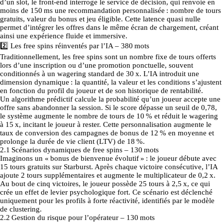
d’un slot, le front‑end interroge le service de décision, qui renvoie en
moins de 150 ms une recommandation personnalisée : nombre de tours
gratuits, valeur du bonus et jeu éligible. Cette latence quasi nulle
permet d’intégrer les offres dans le même écran de chargement, créant
ainsi une expérience fluide et immersive.
2️⃣ Les free spins réinventés par l’IA – 380 mots
Traditionnellement, les free spins sont un nombre fixe de tours offerts
lors d’une inscription ou d’une promotion ponctuelle, souvent
conditionnés à un wagering standard de 30 x. L’IA introduit une
dimension dynamique : la quantité, la valeur et les conditions s’ajustent
en fonction du profil du joueur et de son historique de rentabilité.
Un algorithme prédictif calcule la probabilité qu’un joueur accepte une
offre sans abandonner la session. Si le score dépasse un seuil de 0,78,
le système augmente le nombre de tours de 10 % et réduit le wagering
à 15 x, incitant le joueur à rester. Cette personnalisation augmente le
taux de conversion des campagnes de bonus de 12 % en moyenne et
prolonge la durée de vie client (LTV) de 18 %.
2.1 Scénarios dynamiques de free spins – 130 mots
Imaginons un « bonus de bienvenue évolutif » : le joueur débute avec
15 tours gratuits sur
Starburst
. Après chaque victoire consécutive, l’IA
ajoute 2 tours supplémentaires et augmente le multiplicateur de 0,2 x.
Au bout de cinq victoires, le joueur possède 25 tours à 2,5 x, ce qui
crée un effet de levier psychologique fort. Ce scénario est déclenché
uniquement pour les profils à forte réactivité, identifiés par le modèle
de clustering.
2.2 Gestion du risque pour l’opérateur – 130 mots