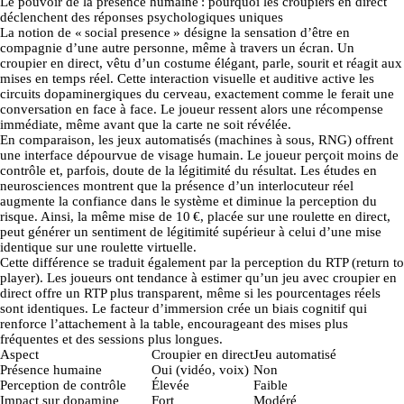
Le pouvoir de la présence humaine : pourquoi les croupiers en direct
déclenchent des réponses psychologiques uniques
La notion de « social presence » désigne la sensation d’être en
compagnie d’une autre personne, même à travers un écran. Un
croupier en direct, vêtu d’un costume élégant, parle, sourit et réagit aux
mises en temps réel. Cette interaction visuelle et auditive active les
circuits dopaminergiques du cerveau, exactement comme le ferait une
conversation en face à face. Le joueur ressent alors une récompense
immédiate, même avant que la carte ne soit révélée.
En comparaison, les jeux automatisés (machines à sous, RNG) offrent
une interface dépourvue de visage humain. Le joueur perçoit moins de
contrôle et, parfois, doute de la légitimité du résultat. Les études en
neurosciences montrent que la présence d’un interlocuteur réel
augmente la confiance dans le système et diminue la perception du
risque. Ainsi, la même mise de 10 €, placée sur une roulette en direct,
peut générer un sentiment de légitimité supérieur à celui d’une mise
identique sur une roulette virtuelle.
Cette différence se traduit également par la perception du RTP (return to
player). Les joueurs ont tendance à estimer qu’un jeu avec croupier en
direct offre un RTP plus transparent, même si les pourcentages réels
sont identiques. Le facteur d’immersion crée un biais cognitif qui
renforce l’attachement à la table, encourageant des mises plus
fréquentes et des sessions plus longues.
Aspect
Croupier en direct
Jeu automatisé
Présence humaine
Oui (vidéo, voix)
Non
Perception de contrôle
Élevée
Faible
Impact sur dopamine
Fort
Modéré