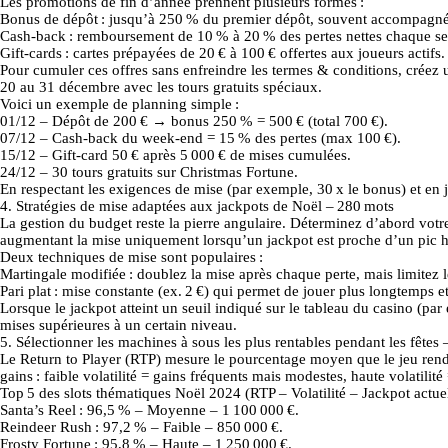
Les promotions de fin d’année prennent plusieurs formes :
Bonus de dépôt : jusqu’à 250 % du premier dépôt, souvent accompagné d
Cash‑back : remboursement de 10 % à 20 % des pertes nettes chaque s
Gift‑cards : cartes prépayées de 20 € à 100 € offertes aux joueurs actifs.
Pour cumuler ces offres sans enfreindre les termes & conditions, créez
20 au 31 décembre avec les tours gratuits spéciaux.
Voici un exemple de planning simple :
01/12 – Dépôt de 200 € → bonus 250 % = 500 € (total 700 €).
07/12 – Cash‑back du week‑end = 15 % des pertes (max 100 €).
15/12 – Gift‑card 50 € après 5 000 € de mises cumulées.
24/12 – 30 tours gratuits sur
Christmas Fortune
.
En respectant les exigences de mise (par exemple, 30 x le bonus) et en j
4. Stratégies de mise adaptées aux jackpots de Noël – 280 mots
La gestion du budget reste la pierre angulaire. Déterminez d’abord votre
augmentant la mise uniquement lorsqu’un jackpot est proche d’un pic h
Deux techniques de mise sont populaires :
Martingale modifiée : doublez la mise après chaque perte, mais limitez 
Pari plat : mise constante (ex. 2 €) qui permet de jouer plus longtemps
Lorsque le jackpot atteint un seuil indiqué sur le tableau du casino (pa
mises supérieures à un certain niveau.
5. Sélectionner les machines à sous les plus rentables pendant les fêtes
Le Return to Player (RTP) mesure le pourcentage moyen que le jeu rend 
gains : faible volatilité = gains fréquents mais modestes, haute volatilité
Top 5 des slots thématiques Noël 2024 (RTP – Volatilité – Jackpot actuel
Santa’s Reel
: 96,5 % – Moyenne – 1 100 000 €.
Reindeer Rush
: 97,2 % – Faible – 850 000 €.
Frosty Fortune
: 95,8 % – Haute – 1 250 000 €.