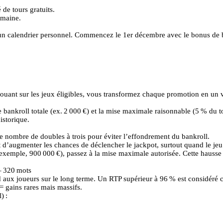
e tours gratuits.
emaine.
 un calendrier personnel. Commencez le 1er décembre avec le bonus de b
ouant sur les jeux éligibles, vous transformez chaque promotion en un vé
 bankroll totale (ex. 2 000 €) et la mise maximale raisonnable (5 % du to
istorique.
le nombre de doubles à trois pour éviter l’effondrement du bankroll.
 et d’augmenter les chances de déclencher le jackpot, surtout quand le 
r exemple, 900 000 €), passez à la mise maximale autorisée. Cette hausse 
 – 320 mots
aux joueurs sur le long terme. Un RTP supérieur à 96 % est considéré co
 = gains rares mais massifs.
) :