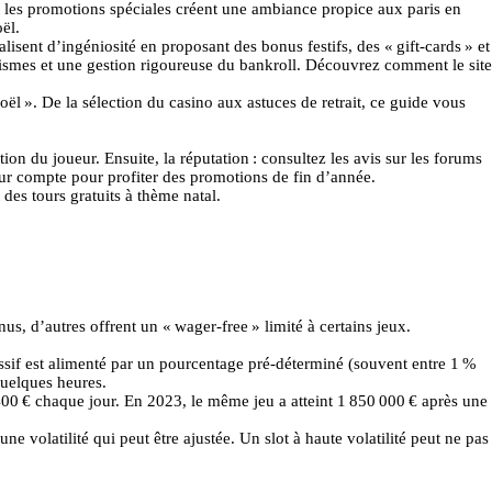
 et les promotions spéciales créent une ambiance propice aux paris en
ël.
alisent d’ingéniosité en proposant des bonus festifs, des « gift‑cards » et
anismes et une gestion rigoureuse du bankroll. Découvrez comment le site
l ». De la sélection du casino aux astuces de retrait, ce guide vous
ion du joueur. Ensuite, la réputation : consultez les avis sur les forums
 jour compte pour profiter des promotions de fin d’année.
des tours gratuits à thème natal.
us, d’autres offrent un « wager‑free » limité à certains jeux.
essif est alimenté par un pourcentage pré‑déterminé (souvent entre 1 %
quelques heures.
00 € chaque jour. En 2023, le même jeu a atteint 1 850 000 € après une
ne volatilité qui peut être ajustée. Un slot à haute volatilité peut ne pas