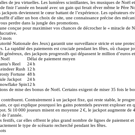
alles de jeu virtuelles. Les lumières scintillantes, les musiques de Noël
ée de finir l’année en beauté avec un gain qui ferait rêver même le Père No
es jackpots deviennent le cœur battant de l’expérience. Les opérateurs riv
l suffit d’allier un bon choix de site, une connaissance précise des méc
vous perdre dans la jungle des promotions.
cune conçue pour maximiser vos chances de décrocher le « miracle de Noë
lucrative.
00 mots
orité Nationale des Jeux) garantit une surveillance stricte et une protect
eurs. La rapidité des paiements est cruciale pendant les fêtes, où chaque
 généreux, des jackpots progressifs qui dépassent le million d’euros et 
s Noël
Délai de paiement moyen
anta’s Reel
24 h
eindeer Rush
12 h
rosty Fortune
48 h
ule Jackpot
24 h
nowflake Spin
12 h
itions de mise des bonus de Noël. Certains exigent de miser 35 fois le bon
contribuent. Contrairement à un jackpot fixe, qui reste stable, le progr
ain, ce qui explique pourquoi les gains potentiels peuvent exploser en 
pot. Si 10 000 joueurs misent en moyenne 2 €, le jackpot augmente de 4
l de l’année.
festifs, car elles offrent le plus grand nombre de lignes de paiement et u
xactement le type de scénario recherché pendant les fêtes.
mots