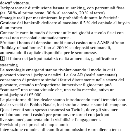
down” vincente.
Jackpot tornei
: distribuzione basata su ranking, con percentuali fisse
(es. 50 % al primo posto, 30 % al secondo, 20 % al terzo).
Strategie reali per massimizzare le probabilità durante le festività:
Gestione del bankroll
: dedicare al massimo il 5 % del capitale al buy‑in
di un torneo.
Contare le carte in modo discreto
: utile nei giochi a tavolo fisici con
mazzi non mescolati automaticamente.
Sfruttare i bonus di deposito
: molti nuovi casino non AAMS offrono
“holiday reload bonus” fino al 200 % su depositi settimanali,
aumentando il capitale disponibile per le scommesse.
5️⃣ Il futuro dei jackpot natalizi: realtà aumentata, gamification e
streaming
Le tecnologie emergenti stanno rivoluzionando il modo in cui i
giocatori vivono i jackpot natalizi. Le slot AR (realtà aumentata)
consentono di proiettare simboli festivi direttamente nella stanza del
giocatore, creando un’esperienza immersiva: il giocatore può
“catturare” una renna virtuale che, una volta raccolta, attiva un
mini‑jackpot di €5 000.
Le piattaforme di live‑dealer stanno introducendo tavoli tematici con
dealer vestiti da Babbo Natale, luci strobo a tema e suoni di campane.
Questi eventi sono spesso trasmessi su Twitch, dove gli streamer
collaborano con i casinò per promuovere tornei con jackpot
live‑streamed, aumentando la visibilità e l’engagement.
Previsioni per i prossimi cinque anni:
Integrazione completa di gamification
: missioni giornaliere a tema