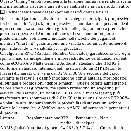
Questo “timing” emotivo aumenta la tensione narrativa e rende la scena
più memorabile rispetto a una vittoria ambientata in un periodo neutro.
2️⃣ La meccanica reale dei jackpot nei casinò online e fisici
Nei casinò, i jackpot si dividono in tre categorie principali: progressive,
fissi e “must‑hit”. I jackpot progressive accumulano una percentuale di
ogni scommessa su una rete di giochi collegati, portando a premi che
possono superare i 10 milioni di euro. I fissi hanno un importo
predeterminato, solitamente indicato nella tabella dei pagamenti,
mentre i “must‑hit” garantiscono una vincita entro un certo numero di
spin, riducendo la variabilità per il giocatore.
Gli algoritmi RNG (Random Number Generator) garantiscono che ogni
spin o mano sia indipendente e imprevedibile. Le certificazioni di enti
come eCOGRA o Malta Gaming Authority attestano che il RNG è
conforme a standard internazionali, assicurando un RTP (Return to
Player) dichiarato che varia dal 92 % al 98 % a seconda del gioco.
Durante le festività, i casinò introducono bonus natalizi, moltiplicatori
di puntata e promozioni “deposit‑match”. Queste offerte aumentano il
valore atteso del giocatore, ma spesso richiedono un wagering più
elevato. Per esempio, un bonus di 100 € con 30x di wagering può
trasformare una scommessa di 2 € in 60 spin su una slot con RTP 96 %
e volatilità alta, incrementando le probabilità di attivare un jackpot.
Come le licenze (es. AAMS vs. non‑AAMS) influenzano le percentuali
di payout
Licenza
Regolamentazione
RTP
Percentuale
Note
medio
di jackpot
AAMS (Italia)
Autorità di gioco
94‑96 %
0,5‑2 % del
Controlli più