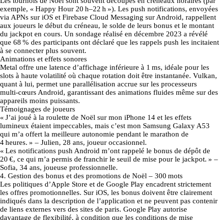
Les tournois de Noël sont souvent découpés en créneaux horaires (par
exemple, « Happy Hour 20 h–22 h »). Les push notifications, envoyées
via APNs sur iOS et Firebase Cloud Messaging sur Android, rappellent
aux joueurs le début du créneau, le solde de leurs bonus et le montant
du jackpot en cours. Un sondage réalisé en décembre 2023 a révélé
que 68 % des participants ont déclaré que les rappels push les incitaient
à se connecter plus souvent.
Animations et effets sonores
Metal offre une latence d’affichage inférieure à 1 ms, idéale pour les
slots à haute volatilité où chaque rotation doit être instantanée. Vulkan,
quant à lui, permet une parallélisation accrue sur les processeurs
multi‑cœurs Android, garantissant des animations fluides même sur des
appareils moins puissants.
Témoignages de joueurs
« J’ai joué à la roulette de Noël sur mon iPhone 14 et les effets
lumineux étaient impeccables, mais c’est mon Samsung Galaxy A53
qui m’a offert la meilleure autonomie pendant le marathon de
4 heures. » – Julien, 28 ans, joueur occasionnel.
« Les notifications push Android m’ont rappelé le bonus de dépôt de
20 €, ce qui m’a permis de franchir le seuil de mise pour le jackpot. » –
Sofia, 34 ans, joueuse professionnelle.
4. Gestion des bonus et des promotions de Noël – 300 mots
Les politiques d’Apple Store et de Google Play encadrent strictement
les offres promotionnelles. Sur iOS, les bonus doivent être clairement
indiqués dans la description de l’application et ne peuvent pas contenir
de liens externes vers des sites de paris. Google Play autorise
davantage de flexibilité, à condition que les conditions de mise