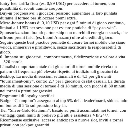
Entry fee: tariffa fissa (es. 0,99 USD) per accedere al torneo, con
possibilità di sconti tramite coupon.
Buy‑in progressivo: i giocatori possono aumentare la loro puntata
durante il torneo per sbloccare premi extra.
Micro‑bonus: bonus di 0,10 USD per ogni 5 minuti di gioco continuo,
limitati a 1 USD per sessione per evitare pratiche di “pay‑to‑win”.
Sponsorizzazioni brand: partnership con marchi di energia o snack, che
offrono premi fisici (es. buoni Amazon) oltre ai crediti di gioco.
Seguire queste best practice permette di creare tornei mobile che siano
veloci, immersivi e profittevoli, senza sacrificare la responsabilità di
gioco.
6. Impatto sui giocatori: comportamento, fidelizzazione e valore a vita
– 320 parole
L’analisi comportamentale dei giocatori di tornei mobile rivela un
pattern di frequenza più elevata rispetto ai tradizionali giocatori da
desktop. La media di sessioni settimanali è di 4,3 per gli utenti
“tournament‑only”, contro 2,7 per i giocatori di slot casuali. La durata
media di una sessione di torneo è di 18 minuti, con picchi di 30 minuti
nei tornei a premi progressivi.
Programmi di loyalty specifici
Badge “Champion”: assegnato al top 5% della leaderboard, sbloccando
un bonus di 5 % sul prossimo buy‑in.
Tier “Silver‑Gold‑Platinum”: basato su punti accumulati nei tornei, con
vantaggi quali limiti di prelievo più alti e assistenza VIP 24/7.
Ricompense esclusive: accesso anticipato a nuove slot, inviti a tornei
privati con jackpot garantiti.