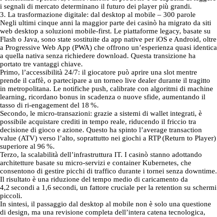
i segnali di mercato determinano il futuro dei player più grandi.
3. La trasformazione digitale: dal desktop al mobile – 300 parole
Negli ultimi cinque anni la maggior parte dei casinò ha migrato da siti
web desktop a soluzioni mobile‑first. Le piattaforme legacy, basate su
Flash o Java, sono state sostituite da app native per iOS e Android, oltre
a Progressive Web App (PWA) che offrono un’esperienza quasi identica
a quella nativa senza richiedere download. Questa transizione ha
portato tre vantaggi chiave.
Primo, l’accessibilità 24/7: il giocatore può aprire una slot mentre
prende il caffè, o partecipare a un torneo live dealer durante il tragitto
in metropolitana. Le notifiche push, calibrate con algoritmi di machine
learning, ricordano bonus in scadenza o nuove sfide, aumentando il
tasso di ri‑engagement del 18 %.
Secondo, le micro‑transazioni: grazie a sistemi di wallet integrati, è
possibile acquistare crediti in tempo reale, riducendo il friccio tra
decisione di gioco e azione. Questo ha spinto l’average transaction
value (ATV) verso l’alto, soprattutto nei giochi a RTP (Return to Player)
superiore al 96 %.
Terzo, la scalabilità dell’infrastruttura IT. I casinò stanno adottando
architetture basate su micro‑servizi e container Kubernetes, che
consentono di gestire picchi di traffico durante i tornei senza downtime.
Il risultato è una riduzione del tempo medio di caricamento da
4,2 secondi a 1,6 secondi, un fattore cruciale per la retention su schermi
piccoli.
In sintesi, il passaggio dal desktop al mobile non è solo una questione
di design, ma una revisione completa dell’intera catena tecnologica,