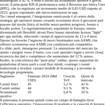
mantengono il 42 %, il resto è diviso tra scommesse sportive e giochi
social. Il principale KPI di performance resta il Revenue per Attiva User
(RPU), che ha registrato un incremento medio di 0,85 USD rispetto al
2023, grazie soprattutto alle micro‑transazioni in-app.
Tra i trend emergenti, l’integrazione omnicanale è al centro della
strategia: gli operatori stanno creando ecosistemi dove il giocatore può
passare dal tavolo fisico al mobile senza perdere progressi, bonus o
loyalty points. Le regolamentazioni, soprattutto in Europa, stanno
diventando più flessibili: alcuni Paesi hanno introdotto licenze “light”
per app mobile, riducendo i tempi di approvazione da 12 a 4 mesi.
Questo ha favorito l’ingresso di nuovi bookmaker non AAMS, che
offrono scommesse non AAMS con condizioni più competitive.
Le sfide, però, rimangono pressanti. La saturazione del mercato ha
spinto i margini verso il basso, con costi operativi legati a server cloud,
sicurezza dei dati e compliance che aumentano del 12 % annuo.
Inoltre, la concorrenza dei “pure‑play” online, spesso supportati da
piattaforme di terze parti a costi fissi ridotti, costringe i casinò
tradizionali a rivedere i propri modelli di licensing e a investire in
tecnologie proprietarie.
Segmento
Fatturato 2024 (Mld
Crescita
Quote di
USD)
YoY
mercato
Casinò fisici
45
5,2 %
42 %
Casinò online
44
9,1 %
38 %
Scommesse
26
6,8 %
20 %
sportive
Il panorama si presenta quindi come un campo di battaglia dove
l’efficienza operativa, l’innovazione di prodotto e la capacità di leggere