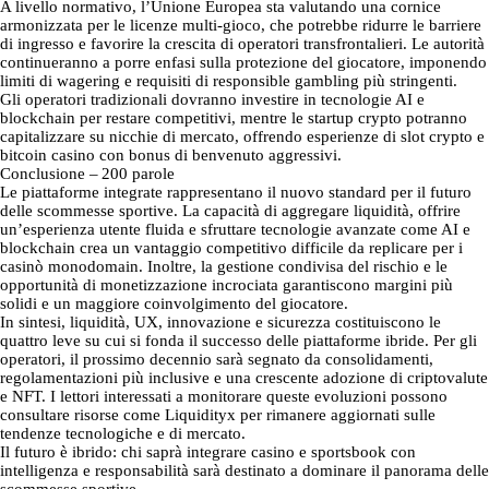
A livello normativo, l’Unione Europea sta valutando una cornice
armonizzata per le licenze multi‑gioco, che potrebbe ridurre le barriere
di ingresso e favorire la crescita di operatori transfrontalieri. Le autorità
continueranno a porre enfasi sulla protezione del giocatore, imponendo
limiti di wagering e requisiti di responsible gambling più stringenti.
Gli operatori tradizionali dovranno investire in tecnologie AI e
blockchain per restare competitivi, mentre le startup crypto potranno
capitalizzare su nicchie di mercato, offrendo esperienze di slot crypto e
bitcoin casino con bonus di benvenuto aggressivi.
Conclusione – 200 parole
Le piattaforme integrate rappresentano il nuovo standard per il futuro
delle scommesse sportive. La capacità di aggregare liquidità, offrire
un’esperienza utente fluida e sfruttare tecnologie avanzate come AI e
blockchain crea un vantaggio competitivo difficile da replicare per i
casinò monodomain. Inoltre, la gestione condivisa del rischio e le
opportunità di monetizzazione incrociata garantiscono margini più
solidi e un maggiore coinvolgimento del giocatore.
In sintesi, liquidità, UX, innovazione e sicurezza costituiscono le
quattro leve su cui si fonda il successo delle piattaforme ibride. Per gli
operatori, il prossimo decennio sarà segnato da consolidamenti,
regolamentazioni più inclusive e una crescente adozione di criptovalute
e NFT. I lettori interessati a monitorare queste evoluzioni possono
consultare risorse come Liquidityx per rimanere aggiornati sulle
tendenze tecnologiche e di mercato.
Il futuro è ibrido: chi saprà integrare casino e sportsbook con
intelligenza e responsabilità sarà destinato a dominare il panorama delle