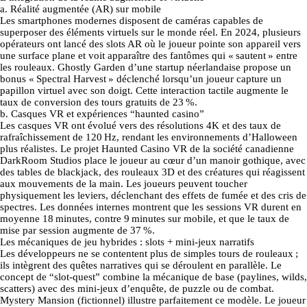
a. Réalité augmentée (AR) sur mobile
Les smartphones modernes disposent de caméras capables de
superposer des éléments virtuels sur le monde réel. En 2024, plusieurs
opérateurs ont lancé des slots AR où le joueur pointe son appareil vers
une surface plane et voit apparaître des fantômes qui « sautent » entre
les rouleaux.
Ghostly Garden
d’une startup néerlandaise propose un
bonus « Spectral Harvest » déclenché lorsqu’un joueur capture un
papillon virtuel avec son doigt. Cette interaction tactile augmente le
taux de conversion des tours gratuits de 23 %.
b. Casques VR et expériences “haunted casino”
Les casques VR ont évolué vers des résolutions 4K et des taux de
rafraîchissement de 120 Hz, rendant les environnements d’Halloween
plus réalistes. Le projet
Haunted Casino VR
de la société canadienne
DarkRoom Studios place le joueur au cœur d’un manoir gothique, avec
des tables de blackjack, des rouleaux 3D et des créatures qui réagissent
aux mouvements de la main. Les joueurs peuvent toucher
physiquement les leviers, déclenchant des effets de fumée et des cris de
spectres. Les données internes montrent que les sessions VR durent en
moyenne 18 minutes, contre 9 minutes sur mobile, et que le taux de
mise par session augmente de 37 %.
Les mécaniques de jeu hybrides : slots + mini‑jeux narratifs
Les développeurs ne se contentent plus de simples tours de rouleaux ;
ils intègrent des quêtes narratives qui se déroulent en parallèle. Le
concept de “slot‑quest” combine la mécanique de base (paylines, wilds,
scatters) avec des mini‑jeux d’enquête, de puzzle ou de combat.
Mystery Mansion
(fictionnel) illustre parfaitement ce modèle. Le joueur