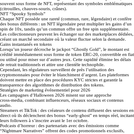
souvent sous forme de NFT, représentant des symboles emblématiques
(citrouilles, chauves‑souris, crânes).
NFT “Spooky Symbols”
Chaque NFT possède une rareté (commun, rare, légendaire) et confère
des bonus différents : un NFT légendaire peut multiplier les gains d’un
spin de 10x, tandis qu’un commun offre un free spin supplémentaire.
Les collectionneurs peuvent les échanger sur des marketplaces dédiées,
créant un marché secondaire où la valeur fluctue selon la demande.
Gains instantanés en tokens
Lorsqu’un joueur décroche le jackpot “Ghostly Gold”, le montant est
crédité immédiatement sous forme de token ERC‑20, convertible en fiat
ou utilisé pour miser sur d’autres jeux. Cette rapidité élimine les délais
de retrait traditionnels et attire une clientèle technophile.
Cependant, les régulateurs surveillent de près l’utilisation des
cryptomonnaies pour éviter le blanchiment d’argent. Les plateformes
doivent mettre en place des procédures KYC strictes et garantir la
transparence des algorithmes de distribution des tokens.
Stratégies de marketing événementiel pour 2026
Les campagnes d’Halloween 2026 misent sur une approche
cross‑media, combinant influenceurs, réseaux sociaux et contenus
audio.
Streamers et TikTok
: des créateurs de contenu diffusent des sessions en
direct où ils déclenchent des bonus “early‑ghost” en temps réel, incitant
leurs followers à s’inscrire avant le 1er octobre.
Podcasts d’horreur
: des partenariats avec des émissions comme
“Nightmare Narratives” offrent des codes promotionnels exclusifs,