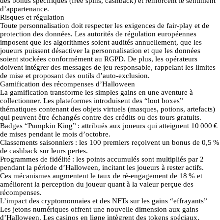
des bonus spécifiques (free spins, cashback) et renforcent le sentiment
d’appartenance.
Risques et régulation
Toute personnalisation doit respecter les exigences de fair‑play et de
protection des données. Les autorités de régulation européennes
imposent que les algorithmes soient audités annuellement, que les
joueurs puissent désactiver la personnalisation et que les données
soient stockées conformément au RGPD. De plus, les opérateurs
doivent intégrer des messages de jeu responsable, rappelant les limites
de mise et proposant des outils d’auto‑exclusion.
Gamification des récompenses d’Halloween
La gamification transforme les simples gains en une aventure à
collectionner. Les plateformes introduisent des “loot boxes”
thématiques contenant des objets virtuels (masques, potions, artefacts)
qui peuvent être échangés contre des crédits ou des tours gratuits.
Badges “Pumpkin King”
: attribués aux joueurs qui atteignent 10 000 €
de mises pendant le mois d’octobre.
Classements saisonniers
: les 100 premiers reçoivent un bonus de 0,5 %
de cashback sur leurs pertes.
Programmes de fidélité
: les points accumulés sont multipliés par 2
pendant la période d’Halloween, incitant les joueurs à rester actifs.
Ces mécanismes augmentent le taux de ré‑engagement de 18 % et
améliorent la perception du joueur quant à la valeur perçue des
récompenses.
L’impact des cryptomonnaies et des NFTs sur les gains “effrayants”
Les jetons numériques offrent une nouvelle dimension aux gains
d’Halloween. Les casinos en ligne intègrent des tokens spéciaux,