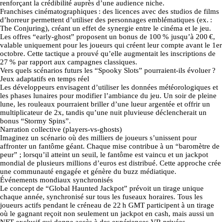
renforçant la crédibilité auprès d’une audience niche.
Franchises cinématographiques
: des licences avec des studios de films
d’horreur permettent d’utiliser des personnages emblématiques (ex. :
The Conjuring
), créant un effet de synergie entre le cinéma et le jeu.
Les offres “early‑ghost” proposent un bonus de 100 % jusqu’à 200 €,
valable uniquement pour les joueurs qui créent leur compte avant le 1er
octobre. Cette tactique a prouvé qu’elle augmentait les inscriptions de
27 % par rapport aux campagnes classiques.
Vers quels scénarios futurs les “Spooky Slots” pourraient‑ils évoluer ?
Jeux adaptatifs en temps réel
Les développeurs envisagent d’utiliser les données météorologiques et
les phases lunaires pour modifier l’ambiance du jeu. Un soir de pleine
lune, les rouleaux pourraient briller d’une lueur argentée et offrir un
multiplicateur de 2x, tandis qu’une nuit pluvieuse déclencherait un
bonus “Stormy Spins”.
Narration collective (players‑vs‑ghosts)
Imaginez un scénario où des milliers de joueurs s’unissent pour
affronter un fantôme géant. Chaque mise contribue à un “baromètre de
peur” ; lorsqu’il atteint un seuil, le fantôme est vaincu et un jackpot
mondial de plusieurs millions d’euros est distribué. Cette approche crée
une communauté engagée et génère du buzz médiatique.
Événements mondiaux synchronisés
Le concept de “Global Haunted Jackpot” prévoit un tirage unique
chaque année, synchronisé sur tous les fuseaux horaires. Tous les
joueurs actifs pendant le créneau de 22 h GMT participent à un tirage
où le gagnant reçoit non seulement un jackpot en cash, mais aussi un