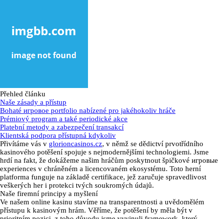
Přehled článku
Naše zásady a přístup
Bohaté игровое portfolio nabízené pro jakéhokoliv hráče
Prémiový program a také periodické akce
Platební metody a zabezpečení transakcí
Klientská podpora přístupná kdykoliv
Přivítáme vás v
glorioncasinos.cz
, v němž se dědictví prvotřídního
kasinového potěšení spojuje s nejmodernějšími technologiemi. Jsme
hrdí na fakt, že dokážeme našim hráčům poskytnout špičkové игровые
experiences v chráněném a licencovaném ekosystému. Toto herní
platforma funguje na základě certifikace, jež zaručuje spravedlivost
veškerých her i protekci tvých soukromých údajů.
Naše firemní principy a myšlení
Ve našem online kasinu stavíme na transparentnosti a uvědomělém
přístupu k kasinovým hrám. Věříme, že potěšení by měla být v
prioritním pozici, z toho důvodu jsme vyvinuli framework, který