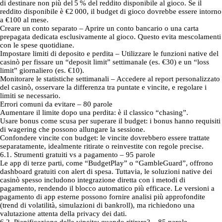
di destinare non più del 5 % del reddito disponibile al gioco. Se il
reddito disponibile è €2 000, il budget di gioco dovrebbe essere intorno
a €100 al mese.
Creare un conto separato – Aprire un conto bancario o una carta
prepagata dedicata esclusivamente al gioco. Questo evita mescolamenti
con le spese quotidiane.
Impostare limiti di deposito e perdita – Utilizzare le funzioni native del
casinò per fissare un “deposit limit” settimanale (es. €30) e un “loss
limit” giornaliero (es. €10).
Monitorare le statistiche settimanali – Accedere al report personalizzato
del casinò, osservare la differenza tra puntate e vincite, e regolare i
limiti se necessario.
Errori comuni da evitare – 80 parole
Aumentare il limite dopo una perdita: è il classico “chasing”.
Usare bonus come scusa per superare il budget: i bonus hanno requisiti
di wagering che possono allungare la sessione.
Confondere vincite con budget: le vincite dovrebbero essere trattate
separatamente, idealmente ritirate o reinvestite con regole precise.
6.1. Strumenti gratuiti vs a pagamento – 95 parole
Le app di terze parti, come “BudgetPlay” o “GambleGuard”, offrono
dashboard gratuiti con alert di spesa. Tuttavia, le soluzioni native dei
casinò spesso includono integrazione diretta con i metodi di
pagamento, rendendo il blocco automatico più efficace. Le versioni a
pagamento di app esterne possono fornire analisi più approfondite
(trend di volatilità, simulazioni di bankroll), ma richiedono una
valutazione attenta della privacy dei dati.