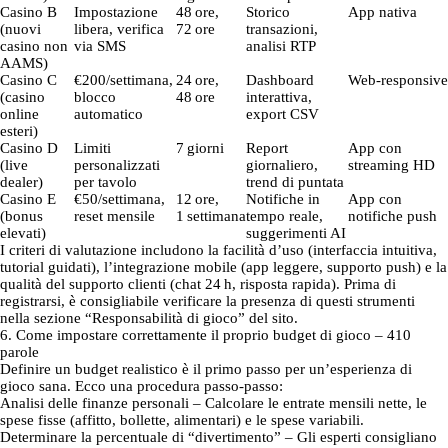
Casino B
Impostazione
48 ore,
Storico
App nativa
(nuovi
libera, verifica
72 ore
transazioni,
casino non
via SMS
analisi RTP
AAMS)
Casino C
€200/settimana,
24 ore,
Dashboard
Web‑responsive
(casino
blocco
48 ore
interattiva,
online
automatico
export CSV
esteri)
Casino D
Limiti
7 giorni
Report
App con
(live
personalizzati
giornaliero,
streaming HD
dealer)
per tavolo
trend di puntata
Casino E
€50/settimana,
12 ore,
Notifiche in
App con
(bonus
reset mensile
1 settimana
tempo reale,
notifiche push
elevati)
suggerimenti AI
I criteri di valutazione includono la facilità d’uso (interfaccia intuitiva,
tutorial guidati), l’integrazione mobile (app leggere, supporto push) e la
qualità del supporto clienti (chat 24 h, risposta rapida). Prima di
registrarsi, è consigliabile verificare la presenza di questi strumenti
nella sezione “Responsabilità di gioco” del sito.
6. Come impostare correttamente il proprio budget di gioco – 410
parole
Definire un budget realistico è il primo passo per un’esperienza di
gioco sana. Ecco una procedura passo‑passo:
Analisi delle finanze personali – Calcolare le entrate mensili nette, le
spese fisse (affitto, bollette, alimentari) e le spese variabili.
Determinare la percentuale di “divertimento” – Gli esperti consigliano