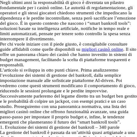
Negli ultimi anni la responsabilità di gioco è diventata un pilastro
fondamentale per i casinò online. Le autorità di regolamentazione, gli
operatori e gli stessi giocatori chiedono strumenti che impediscano la
dipendenza e le perdite incontrollate, senza però sacrificare l’emozione
del gioco. È in questo contesto che nascono i “smart bankroll tools”:
soluzioni basate su intelligenza artificiale, notifiche in tempo reale e
limiti automatizzati, pensate per tenere sotto controllo la spesa senza
interrompere il divertimento.
Per chi vuole iniziare con il piede giusto, è consigliabile consultare
guide affidabili come quelle disponibili su
migliori casinò online
. Il sito
offre un panorama chiaro dei casinò che hanno investito in sistemi di
budget management, facilitando la scelta di piattaforme trasparenti e
responsabili.
L’articolo si sviluppa in otto punti chiave. Prima analizzeremo
l’evoluzione dei sistemi di gestione del bankroll, dalla semplice
impostazione manuale alle sofisticate piattaforme AI‑driven. Poi
vedremo come questi strumenti modificano il comportamento di gioco,
riducendo le sessioni prolungate e le perdite improvvise.
Successivamente parleremo del legame diretto tra un budget ben gestito
e le probabilità di colpire un jackpot, con esempi pratici e un caso
studio. Proseguiremo con una panoramica normativa, una lista dei
migliori casinò online che offrono funzionalità avanzate, una guida
passo‑passo per impostare il proprio budget e, infine, le tendenze
emergenti che plasmeranno il futuro dei “smart bankroll tools”.
1. Evoluzione dei sistemi di gestione del bankroll – 340 parole
La gestione del bankroll è passata da un’attività quasi artigianale a una