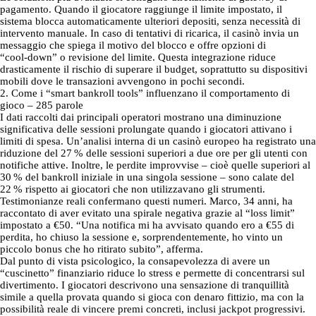
pagamento. Quando il giocatore raggiunge il limite impostato, il
sistema blocca automaticamente ulteriori depositi, senza necessità di
intervento manuale. In caso di tentativi di ricarica, il casinò invia un
messaggio che spiega il motivo del blocco e offre opzioni di
“cool‑down” o revisione del limite. Questa integrazione riduce
drasticamente il rischio di superare il budget, soprattutto su dispositivi
mobili dove le transazioni avvengono in pochi secondi.
2. Come i “smart bankroll tools” influenzano il comportamento di
gioco – 285 parole
I dati raccolti dai principali operatori mostrano una diminuzione
significativa delle sessioni prolungate quando i giocatori attivano i
limiti di spesa. Un’analisi interna di un casinò europeo ha registrato una
riduzione del 27 % delle sessioni superiori a due ore per gli utenti con
notifiche attive. Inoltre, le perdite improvvise – cioè quelle superiori al
30 % del bankroll iniziale in una singola sessione – sono calate del
22 % rispetto ai giocatori che non utilizzavano gli strumenti.
Testimonianze reali confermano questi numeri. Marco, 34 anni, ha
raccontato di aver evitato una spirale negativa grazie al “loss limit”
impostato a €50. “Una notifica mi ha avvisato quando ero a €55 di
perdita, ho chiuso la sessione e, sorprendentemente, ho vinto un
piccolo bonus che ho ritirato subito”, afferma.
Dal punto di vista psicologico, la consapevolezza di avere un
“cuscinetto” finanziario riduce lo stress e permette di concentrarsi sul
divertimento. I giocatori descrivono una sensazione di tranquillità
simile a quella provata quando si gioca con denaro fittizio, ma con la
possibilità reale di vincere premi concreti, inclusi jackpot progressivi.