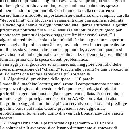
disciplina supportata da algoritmi avanzati. Nei primi giorni del gioco
online i giocatori dovevano impostare limiti manualmente, spesso
dimenticandoli o ignorandoli. Con l’aumento della concorrenza, i
casinò hanno introdotto impostazioni automatiche: una semplice casella
“deposit limit” che bloccava i versamenti oltre una soglia predefinita.
Le tecnologie chiave di oggi includono intelligenza artificiale, algoritmi
predittivi e notifiche push. L’AI analizza milioni di dati di gioco per
riconoscere pattern di spesa e suggerire limiti personalizzati. Gli
algoritmi predittivi calcolano la probabilità che un giocatore superi una
certa soglia di perdita entro 24 ore, inviando avvisi in tempo reale. Le
notifiche, sia via email che tramite app mobile, avvertono quando si
avvicinano al limite giornaliero o settimanale, offrendo la possibilità di
fermarsi prima che la spesa diventi problematica.
I vantaggi per il giocatore sono immediati: maggiore controllo delle
spese, prevenzione del “chasing” (caccia alle perdite) e una percezione
di sicurezza che rende l’esperienza più sostenibile.
1.1. Algoritmi di previsione delle spese – 110 parole
I modelli di machine learning analizzano il comportamento passato –
frequenza di gioco, dimensione delle puntate, tipologia di giochi
preferiti – e generano una soglia di spesa consigliata. Per esempio, se
un utente gioca principalmente slot non AAMS con volatilità alta,
l’algoritmo suggerirà un limite più conservativo rispetto a chi predilige
giochi a bassa volatilità. Queste previsioni sono aggiornate
quotidianamente, tenendo conto di eventuali bonus ricevuti o vincite
recenti.
1.2. Integrazione con le piattaforme di pagamento – 110 parole
Le soluzioni più avanzate si collegano direttamente ai gateway di