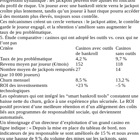
Progression dynamique
: les jackpots peuvent être ajustés en fonction
du profil de risque. Un joueur avec une bankroll stricte verra le jackpot
croître plus lentement, tandis qu’un joueur à haut risque pourra accéder
à des montants plus élevés, toujours sous contrôle.
Ces mécanismes créent un cercle vertueux : le jackpot attire, le contrôle
garde le joueur engagé, et la rétention s’améliore sans augmenter le
taux de jeu problématique.
5. Étude comparative : casinos qui ont adopté les outils vs. ceux qui ne
l’ont pas
Critère
Casinos avec outils
Casinos
de bankroll
sans outils
Taux de jeu problématique
4,2 %
9,7 %
Revenu moyen par joueur (€/mois)
152
118
Nombre moyen de jackpots remportés
27
14
(par 10 000 joueurs)
Churn mensuel
8,5 %
13,2 %
ROI des investissements
+23 %
–5 %
technologiques
Les opérateurs qui ont intégré les “smart bankroll tools” constatent une
baisse nette du churn, grâce à une expérience plus sécurisée. Le ROI
positif provient d’une meilleure rétention et d’un allègement des coûts
liés aux programmes de responsabilité sociale, qui deviennent
automatisés.
Un témoignage d’un directeur d’exploitation d’un grand casino en
ligne indique : « Depuis la mise en place du tableau de bord, nos
indicateurs de jeu responsable se sont améliorés de 15 % et nous avons
vu une hausse de 9 % du volume des mises sur les jackpots, sans