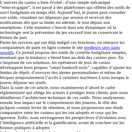
L’univers du casino a bien évolué : d’une simple mécanique
“mise‑et‑gagne”, il est passé à des plateformes qui offrent des outils de
suivi budgétaire en temps réel. Aujourd’hui, le joueur peut consulter
son solde, visualiser ses dépenses par session et recevoir des
notifications dès que sa limite est atteinte, le tout depuis son
smartphone. Cette mutation s’inscrit dans une dynamique où la
technologie sert la prévention du jeu excessif tout en conservant le
frisson du pari.
Parmi les services qui ont déjà intégré ces fonctions, on retrouve les
comparateurs de paris en ligne comme le site
meilleurs sites paris
sportifs
. Ce portail propose des outils de contrôle budgétaire simples,
montrant que la tendance s’étend bien au‑delà des casinos purs. En
s’inspirant de ces solutions, les opérateurs de jeux de casino
développent leurs propres “smart bankroll tools”, capables d’ajuster les
limites de dépôt, d’envoyer des alertes personnalisées et même de
bloquer temporairement l’accès à certaines machines à sous lorsque le
joueur dépasse ses seuils.
Dans la suite de cet article, nous examinerons d’abord le cadre
réglementaire qui oblige les acteurs à protéger leurs clients, puis nous
détaillerons l’architecture technique de ces outils. Nous analyserons
ensuite leur impact sur le comportement des joueurs, le rôle des
jackpots comme levier de rétention, et nous proposerons une étude
comparative entre les casinos qui les ont adoptés et ceux qui les
ignorent. Enfin, nous envisagerons les perspectives d’évolution avec
l’intelligence artificielle et la gamification, avant de conclure sur les
bonnes pratiques à adopter.