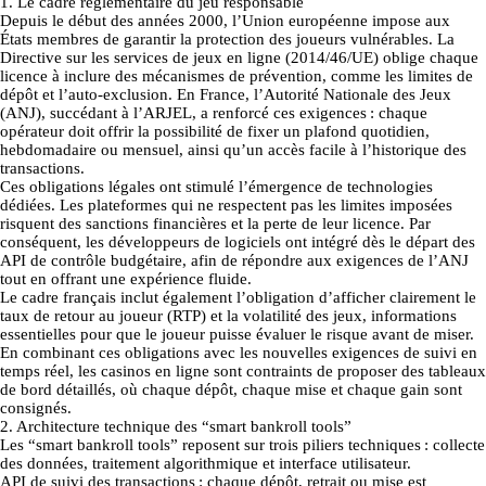
1. Le cadre réglementaire du jeu responsable
Depuis le début des années 2000, l’Union européenne impose aux
États membres de garantir la protection des joueurs vulnérables. La
Directive sur les services de jeux en ligne (2014/46/UE) oblige chaque
licence à inclure des mécanismes de prévention, comme les limites de
dépôt et l’auto‑exclusion. En France, l’Autorité Nationale des Jeux
(ANJ), succédant à l’ARJEL, a renforcé ces exigences : chaque
opérateur doit offrir la possibilité de fixer un plafond quotidien,
hebdomadaire ou mensuel, ainsi qu’un accès facile à l’historique des
transactions.
Ces obligations légales ont stimulé l’émergence de technologies
dédiées. Les plateformes qui ne respectent pas les limites imposées
risquent des sanctions financières et la perte de leur licence. Par
conséquent, les développeurs de logiciels ont intégré dès le départ des
API de contrôle budgétaire, afin de répondre aux exigences de l’ANJ
tout en offrant une expérience fluide.
Le cadre français inclut également l’obligation d’afficher clairement le
taux de retour au joueur (RTP) et la volatilité des jeux, informations
essentielles pour que le joueur puisse évaluer le risque avant de miser.
En combinant ces obligations avec les nouvelles exigences de suivi en
temps réel, les casinos en ligne sont contraints de proposer des tableaux
de bord détaillés, où chaque dépôt, chaque mise et chaque gain sont
consignés.
2. Architecture technique des “smart bankroll tools”
Les “smart bankroll tools” reposent sur trois piliers techniques : collecte
des données, traitement algorithmique et interface utilisateur.
API de suivi des transactions
: chaque dépôt, retrait ou mise est