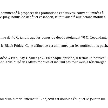
t commencé à proposer des promotions exclusives, souvent limitées à
ree‑play, bonus de dépôt et cashback, le tout adapté aux écrans mobiles.
yenne de 40 €, tandis que les bonus de dépôt atteignent 70 €. Cependant,
le Black Friday. Cette affluence est alimentée par les notifications push,
idéos « Free‑Play Challenge ». En chaque épisode, il testait un nouveau
t la visibilité des offres mobiles et incitant ses followers à télécharger
 d’un tutoriel interactif. L’objectif est double : éduquer le joueur sur