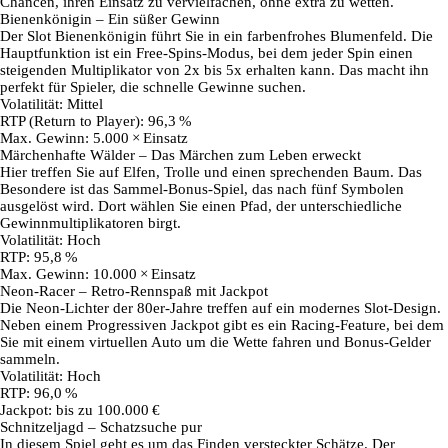
Chancen, ihren Einsatz zu vervielfachen, ohne extra zu wetten.
Bienenkönigin – Ein süßer Gewinn
Der Slot Bienenkönigin führt Sie in ein farbenfrohes Blumenfeld. Die
Hauptfunktion ist ein Free‑Spins‑Modus, bei dem jeder Spin einen
steigenden Multiplikator von 2x bis 5x erhalten kann. Das macht ihn
perfekt für Spieler, die schnelle Gewinne suchen.
Volatilität: Mittel
RTP (Return to Player): 96,3 %
Max. Gewinn: 5.000 × Einsatz
Märchenhafte Wälder – Das Märchen zum Leben erweckt
Hier treffen Sie auf Elfen, Trolle und einen sprechenden Baum. Das
Besondere ist das Sammel‑Bonus‑Spiel, das nach fünf Symbolen
ausgelöst wird. Dort wählen Sie einen Pfad, der unterschiedliche
Gewinnmultiplikatoren birgt.
Volatilität: Hoch
RTP: 95,8 %
Max. Gewinn: 10.000 × Einsatz
Neon‑Racer – Retro‑Rennspaß mit Jackpot
Die Neon‑Lichter der 80er‑Jahre treffen auf ein modernes Slot‑Design.
Neben einem Progressiven Jackpot gibt es ein Racing‑Feature, bei dem
Sie mit einem virtuellen Auto um die Wette fahren und Bonus‑Gelder
sammeln.
Volatilität: Hoch
RTP: 96,0 %
Jackpot: bis zu 100.000 €
Schnitzeljagd – Schatzsuche pur
In diesem Spiel geht es um das Finden versteckter Schätze. Der