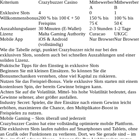
Kriterium
Crazybuzzer Casino
Mitbewerber
Mitbewerber
A
B
Exklusive Slots
4
0
1
Willkommensbonus
200 % bis 100 € + 50
150 % bis
100 % bis
Freispins
75 €
50 €
Auszahlungsdauer
30 Minuten (E‑Wallet)
2‑3 Stunden
1‑2 Tage
Lizenz
Malta Gaming Authority
Curacao
UKGC
Mobile App
iOS & Android
Nur Browser
Nur Browser
(vollständig)
Wie die Tabelle zeigt, punktet Crazybuzzer nicht nur bei den
exklusiven Slots, sondern auch bei schnellen Auszahlungen und einer
soliden Lizenz.
Praktische Tipps für den Einstieg in exklusive Slots
Beginnen Sie mit kleinen Einsätzen. So können Sie die
Bonusmechaniken verstehen, ohne viel Kapital zu riskieren.
Nutzen Sie das Freispiel‑Bonus. Viele exklusive Slots starten mit einem
kostenlosen Spin, der bereits Gewinne bringen kann.
Achten Sie auf die Volatilität. Mittel‑ bis hohe Volatilität bedeutet, dass
Gewinne seltener, aber größer ausfallen.
Industry Secret:
Spieler, die ihre Einsätze nach einem Gewinn leicht
erhöhen, maximieren die Chance, den Multiplikator‑Boost in
Freispielen zu nutzen.
Mobile Gaming – Slots überall und jederzeit
Crazybuzzer Casino hat eine vollständig optimierte mobile Plattform.
Die exklusiven Slots laufen nahtlos auf Smartphones und Tablets, ohne
an Grafik oder Funktionen zu verlieren. Dort, wo Sie gerade sind – im