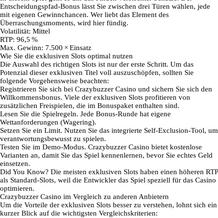
Entscheidungspfad‑Bonus lässt Sie zwischen drei Türen wählen, jede
mit eigenen Gewinnchancen. Wer liebt das Element des
Überraschungsmoments, wird hier fündig.
Volatilität: Mittel
RTP: 96,5 %
Max. Gewinn: 7.500 × Einsatz
Wie Sie die exklusiven Slots optimal nutzen
Die Auswahl des richtigen Slots ist nur der erste Schritt. Um das
Potenzial dieser exklusiven Titel voll auszuschöpfen, sollten Sie
folgende Vorgehensweise beachten:
Registrieren Sie sich bei Crazybuzzer Casino und sichern Sie sich den
Willkommensbonus. Viele der exklusiven Slots profitieren von
zusätzlichen Freispielen, die im Bonuspaket enthalten sind.
Lesen Sie die Spielregeln. Jede Bonus‑Runde hat eigene
Wettanforderungen (Wagering).
Setzen Sie ein Limit. Nutzen Sie das integrierte Self‑Exclusion‑Tool, um
verantwortungsbewusst zu spielen.
Testen Sie im Demo‑Modus. Crazybuzzer Casino bietet kostenlose
Varianten an, damit Sie das Spiel kennenlernen, bevor Sie echtes Geld
einsetzen.
Did You Know?
Die meisten exklusiven Slots haben einen höheren RTP
als Standard‑Slots, weil die Entwickler das Spiel speziell für das Casino
optimieren.
Crazybuzzer Casino im Vergleich zu anderen Anbietern
Um die Vorteile der exklusiven Slots besser zu verstehen, lohnt sich ein
kurzer Blick auf die wichtigsten Vergleichskriterien: