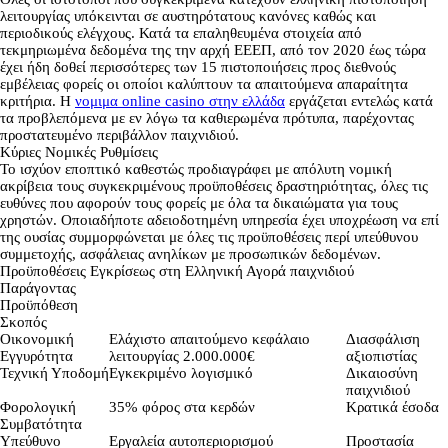
λειτουργίας υπόκεινται σε αυστηρότατους κανόνες καθώς και
περιοδικούς ελέγχους. Κατά τα επαληθευμένα στοιχεία από
τεκμηριωμένα δεδομένα της την αρχή ΕΕΕΠ, από τον 2020 έως τώρα
έχει ήδη δοθεί περισσότερες των 15 πιστοποιήσεις προς διεθνούς
εμβέλειας φορείς οι οποίοι καλύπτουν τα απαιτούμενα απαραίτητα
κριτήρια. Η
νομιμα online casino στην ελλάδα
εργάζεται εντελώς κατά
τα προβλεπόμενα με εν λόγω τα καθιερωμένα πρότυπα, παρέχοντας
προστατευμένο περιβάλλον παιχνιδιού.
Κύριες Νομικές Ρυθμίσεις
Το ισχύον εποπτικό καθεστώς προδιαγράφει με απόλυτη νομική
ακρίβεια τους συγκεκριμένους προϋποθέσεις δραστηριότητας, όλες τις
ευθύνες που αφορούν τους φορείς με όλα τα δικαιώματα για τους
χρηστών. Οποιαδήποτε αδειοδοτημένη υπηρεσία έχει υποχρέωση να επί
της ουσίας συμμορφώνεται με όλες τις προϋποθέσεις περί υπεύθυνου
συμμετοχής, ασφάλειας ανηλίκων με προσωπικών δεδομένων.
Προϋποθέσεις Εγκρίσεως στη Ελληνική Αγορά παιχνιδιού
Παράγοντας
Προϋπόθεση
Σκοπός
Οικονομική
Ελάχιστο απαιτούμενο κεφάλαιο
Διασφάλιση
Εγγυρότητα
λειτουργίας 2.000.000€
αξιοπιστίας
Τεχνική Υποδομή
Εγκεκριμένο λογισμικό
Δικαιοσύνη
παιχνιδιού
Φορολογική
35% φόρος στα κερδών
Κρατικά έσοδα
Συμβατότητα
Υπεύθυνο
Εργαλεία αυτοπεριορισμού
Προστασία