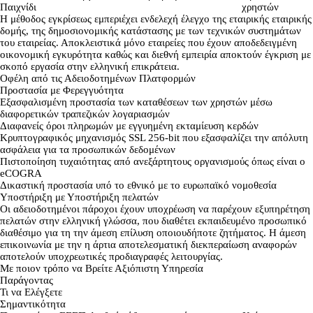
Παιχνίδι
χρηστών
Η μέθοδος εγκρίσεως εμπεριέχει ενδελεχή έλεγχο της εταιρικής εταιρικής
δομής, της δημοσιονομικής κατάστασης με των τεχνικών συστημάτων
του εταιρείας. Αποκλειστικά μόνο εταιρείες που έχουν αποδεδειγμένη
οικονομική εγκυρότητα καθώς και διεθνή εμπειρία αποκτούν έγκριση με
σκοπό εργασία στην ελληνική επικράτεια.
Οφέλη από τις Αδειοδοτημένων Πλατφορμών
Προστασία με Φερεγγυότητα
Εξασφαλισμένη προστασία των καταθέσεων των χρηστών μέσω
διαφορετικών τραπεζικών λογαριασμών
Διαφανείς όροι πληρωμών με εγγυημένη εκταμίευση κερδών
Κρυπτογραφικός μηχανισμός SSL 256-bit που εξασφαλίζει την απόλυτη
ασφάλεια για τα προσωπικών δεδομένων
Πιστοποίηση τυχαιότητας από ανεξάρτητους οργανισμούς όπως είναι ο
eCOGRA
Δικαστική προστασία υπό το εθνικό με το ευρωπαϊκό νομοθεσία
Υποστήριξη με Υποστήριξη πελατών
Οι αδειοδοτημένοι πάροχοι έχουν υποχρέωση να παρέχουν εξυπηρέτηση
πελατών στην ελληνική γλώσσα, που διαθέτει εκπαιδευμένο προσωπικό
διαθέσιμο για τη την άμεση επίλυση οποιουδήποτε ζητήματος. Η άμεση
επικοινωνία με την η άρτια αποτελεσματική διεκπεραίωση αναφορών
αποτελούν υποχρεωτικές προδιαγραφές λειτουργίας.
Με ποιον τρόπο να Βρείτε Αξιόπιστη Υπηρεσία
Παράγοντας
Τι να Ελέγξετε
Σημαντικότητα