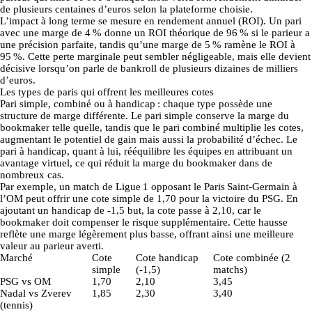
de plusieurs centaines d’euros selon la plateforme choisie.
L’impact à long terme se mesure en rendement annuel (ROI). Un pari
avec une marge de 4 % donne un ROI théorique de 96 % si le parieur a
une précision parfaite, tandis qu’une marge de 5 % ramène le ROI à
95 %. Cette perte marginale peut sembler négligeable, mais elle devient
décisive lorsqu’on parle de bankroll de plusieurs dizaines de milliers
d’euros.
Les types de paris qui offrent les meilleures cotes
Pari simple, combiné ou à handicap : chaque type possède une
structure de marge différente. Le pari simple conserve la marge du
bookmaker telle quelle, tandis que le pari combiné multiplie les cotes,
augmentant le potentiel de gain mais aussi la probabilité d’échec. Le
pari à handicap, quant à lui, rééquilibre les équipes en attribuant un
avantage virtuel, ce qui réduit la marge du bookmaker dans de
nombreux cas.
Par exemple, un match de Ligue 1 opposant le Paris Saint‑Germain à
l’OM peut offrir une cote simple de 1,70 pour la victoire du PSG. En
ajoutant un handicap de -1,5 but, la cote passe à 2,10, car le
bookmaker doit compenser le risque supplémentaire. Cette hausse
reflète une marge légèrement plus basse, offrant ainsi une meilleure
valeur au parieur averti.
Marché
Cote
Cote handicap
Cote combinée (2
simple
(-1,5)
matchs)
PSG vs OM
1,70
2,10
3,45
Nadal vs Zverev
1,85
2,30
3,40
(tennis)