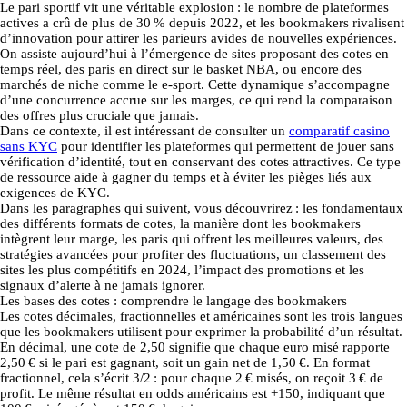
Le pari sportif vit une véritable explosion : le nombre de plateformes
actives a crû de plus de 30 % depuis 2022, et les bookmakers rivalisent
d’innovation pour attirer les parieurs avides de nouvelles expériences.
On assiste aujourd’hui à l’émergence de sites proposant des cotes en
temps réel, des paris en direct sur le basket NBA, ou encore des
marchés de niche comme le e‑sport. Cette dynamique s’accompagne
d’une concurrence accrue sur les marges, ce qui rend la comparaison
des offres plus cruciale que jamais.
Dans ce contexte, il est intéressant de consulter un
comparatif casino
sans KYC
pour identifier les plateformes qui permettent de jouer sans
vérification d’identité, tout en conservant des cotes attractives. Ce type
de ressource aide à gagner du temps et à éviter les pièges liés aux
exigences de KYC.
Dans les paragraphes qui suivent, vous découvrirez : les fondamentaux
des différents formats de cotes, la manière dont les bookmakers
intègrent leur marge, les paris qui offrent les meilleures valeurs, des
stratégies avancées pour profiter des fluctuations, un classement des
sites les plus compétitifs en 2024, l’impact des promotions et les
signaux d’alerte à ne jamais ignorer.
Les bases des cotes : comprendre le langage des bookmakers
Les cotes décimales, fractionnelles et américaines sont les trois langues
que les bookmakers utilisent pour exprimer la probabilité d’un résultat.
En décimal, une cote de 2,50 signifie que chaque euro misé rapporte
2,50 € si le pari est gagnant, soit un gain net de 1,50 €. En format
fractionnel, cela s’écrit 3/2 : pour chaque 2 € misés, on reçoit 3 € de
profit. Le même résultat en odds américains est +150, indiquant que