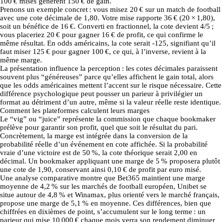
100 € misés génèrent 150 € de gain.
Prenons un exemple concret : vous misez 20 € sur un match de football
avec une cote décimale de 1,80. Votre mise rapporte 36 € (20 × 1,80),
soit un bénéfice de 16 €. Converti en fractionnel, la cote devient 4/5 ;
vous placeriez 20 € pour gagner 16 € de profit, ce qui confirme le
même résultat. En odds américains, la cote serait -125, signifiant qu’il
faut miser 125 € pour gagner 100 €, ce qui, à l’inverse, revient à la
même marge.
La présentation influence la perception : les cotes décimales paraissent
souvent plus “généreuses” parce qu’elles affichent le gain total, alors
que les odds américaines mettent l’accent sur le risque nécessaire. Cette
différence psychologique peut pousser un parieur à privilégier un
format au détriment d’un autre, même si la valeur réelle reste identique.
Comment les plateformes calculent leurs marges
Le “vig” ou “juice” représente la commission que chaque bookmaker
prélève pour garantir son profit, quel que soit le résultat du pari.
Concrètement, la marge est intégrée dans la conversion de la
probabilité réelle d’un événement en cote affichée. Si la probabilité
vraie d’une victoire est de 50 %, la cote théorique serait 2,00 en
décimal. Un bookmaker appliquant une marge de 5 % proposera plutôt
une cote de 1,90, conservant ainsi 0,10 € de profit par euro misé.
Une analyse comparative montre que Bet365 maintient une marge
moyenne de 4,2 % sur les marchés de football européen, Unibet se
situe autour de 4,8 % et Winamax, plus orienté vers le marché français,
propose une marge de 5,1 % en moyenne. Ces différences, bien que
chiffrées en dixièmes de point, s’accumulent sur le long terme : un
parieur qui mise 10 000 € chaque mois verra son rendement diminuer