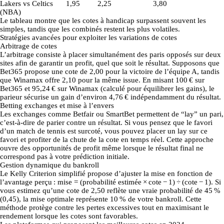
Lakers vs Celtics
1,95
2,25
3,80
(NBA)
Le tableau montre que les cotes à handicap surpassent souvent les
simples, tandis que les combinés restent les plus volatiles.
Stratégies avancées pour exploiter les variations de cotes
Arbitrage de cotes
L’arbitrage consiste à placer simultanément des paris opposés sur deux
sites afin de garantir un profit, quel que soit le résultat. Supposons que
Bet365 propose une cote de 2,00 pour la victoire de l’équipe A, tandis
que Winamax offre 2,10 pour la même issue. En misant 100 € sur
Bet365 et 95,24 € sur Winamax (calculé pour équilibrer les gains), le
parieur sécurise un gain d’environ 4,76 € indépendamment du résultat.
Betting exchanges et mise à l’envers
Les exchanges comme Betfair ou SmartBet permettent de “lay” un pari,
c’est‑à‑dire de parier contre un résultat. Si vous pensez que le favori
d’un match de tennis est surcoté, vous pouvez placer un lay sur ce
favori et profiter de la chute de la cote en temps réel. Cette approche
ouvre des opportunités de profit même lorsque le résultat final ne
correspond pas à votre prédiction initiale.
Gestion dynamique du bankroll
Le Kelly Criterion simplifié propose d’ajuster la mise en fonction de
l’avantage perçu : mise = (probabilité estimée × cote − 1) ÷ (cote − 1). Si
vous estimez qu’une cote de 2,50 reflète une vraie probabilité de 45 %
(0,45), la mise optimale représente 10 % de votre bankroll. Cette
méthode protège contre les pertes excessives tout en maximisant le
rendement lorsque les cotes sont favorables.