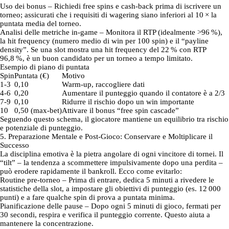
Uso dei bonus – Richiedi free spins e cash‑back prima di iscrivere un
torneo; assicurati che i requisiti di wagering siano inferiori al 10 × la
puntata media del torneo.
Analisi delle metriche in‑game – Monitora il RTP (idealmente >96 %),
la hit frequency (numero medio di win per 100 spin) e il “payline
density”. Se una slot mostra una hit frequency del 22 % con RTP
96,8 %, è un buon candidato per un torneo a tempo limitato.
Esempio di piano di puntata
Spin
Puntata (€)
Motivo
1‑3
0,10
Warm‑up, raccogliere dati
4‑6
0,20
Aumentare il punteggio quando il contatore è a 2/3
7‑9
0,10
Ridurre il rischio dopo un win importante
10
0,50 (max‑bet)
Attivare il bonus “free spin cascade”
Seguendo questo schema, il giocatore mantiene un equilibrio tra rischio
e potenziale di punteggio.
5. Preparazione Mentale e Post‑Gioco: Conservare e Moltiplicare il
Successo
La disciplina emotiva è la pietra angolare di ogni vincitore di tornei. Il
“tilt” – la tendenza a scommettere impulsivamente dopo una perdita –
può erodere rapidamente il bankroll. Ecco come evitarlo:
Routine pre‑torneo – Prima di entrare, dedica 5 minuti a rivedere le
statistiche della slot, a impostare gli obiettivi di punteggio (es. 12 000
punti) e a fare qualche spin di prova a puntata minima.
Pianificazione delle pause – Dopo ogni 5 minuti di gioco, fermati per
30 secondi, respira e verifica il punteggio corrente. Questo aiuta a
mantenere la concentrazione.