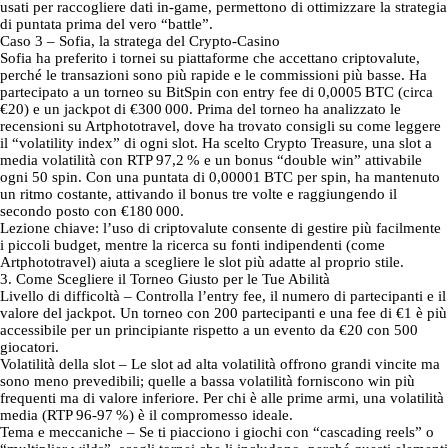
usati per raccogliere dati in‑game, permettono di ottimizzare la strategia
di puntata prima del vero “battle”.
Caso 3 – Sofia, la stratega del Crypto‑Casino
Sofia ha preferito i tornei su piattaforme che accettano criptovalute,
perché le transazioni sono più rapide e le commissioni più basse. Ha
partecipato a un torneo su
BitSpin
con entry fee di 0,0005 BTC (circa
€20) e un jackpot di €300 000. Prima del torneo ha analizzato le
recensioni su Artphototravel, dove ha trovato consigli su come leggere
il “volatility index” di ogni slot. Ha scelto
Crypto Treasure
, una slot a
media volatilità con RTP 97,2 % e un bonus “double win” attivabile
ogni 50 spin. Con una puntata di 0,00001 BTC per spin, ha mantenuto
un ritmo costante, attivando il bonus tre volte e raggiungendo il
secondo posto con €180 000.
Lezione chiave: l’uso di criptovalute consente di gestire più facilmente
i piccoli budget, mentre la ricerca su fonti indipendenti (come
Artphototravel) aiuta a scegliere le slot più adatte al proprio stile.
3. Come Scegliere il Torneo Giusto per le Tue Abilità
Livello di difficoltà – Controlla l’entry fee, il numero di partecipanti e il
valore del jackpot. Un torneo con 200 partecipanti e una fee di €1 è più
accessibile per un principiante rispetto a un evento da €20 con 500
giocatori.
Volatilità della slot – Le slot ad alta volatilità offrono grandi vincite ma
sono meno prevedibili; quelle a bassa volatilità forniscono win più
frequenti ma di valore inferiore. Per chi è alle prime armi, una volatilità
media (RTP 96‑97 %) è il compromesso ideale.
Tema e meccaniche – Se ti piacciono i giochi con “cascading reels” o