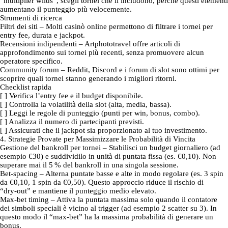
“multiplier wilds”, scegli tornei che li includono, perché questi elementi
aumentano il punteggio più velocemente.
Strumenti di ricerca
Filtri dei siti – Molti casinò online permettono di filtrare i tornei per
entry fee, durata e jackpot.
Recensioni indipendenti – Artphototravel offre articoli di
approfondimento sui tornei più recenti, senza promuovere alcun
operatore specifico.
Community forum – Reddit, Discord e i forum di slot sono ottimi per
scoprire quali tornei stanno generando i migliori ritorni.
Checklist rapida
[ ] Verifica l’entry fee e il budget disponibile.
[ ] Controlla la volatilità della slot (alta, media, bassa).
[ ] Leggi le regole di punteggio (punti per win, bonus, combo).
[ ] Analizza il numero di partecipanti previsti.
[ ] Assicurati che il jackpot sia proporzionato al tuo investimento.
4. Strategie Provate per Massimizzare le Probabilità di Vincita
Gestione del bankroll per tornei – Stabilisci un budget giornaliero (ad
esempio €30) e suddividilo in unità di puntata fissa (es. €0,10). Non
superare mai il 5 % del bankroll in una singola sessione.
Bet‑spacing – Alterna puntate basse e alte in modo regolare (es. 3 spin
da €0,10, 1 spin da €0,50). Questo approccio riduce il rischio di
“dry‑out” e mantiene il punteggio medio elevato.
Max‑bet timing – Attiva la puntata massima solo quando il contatore
dei simboli speciali è vicino al trigger (ad esempio 2 scatter su 3). In
questo modo il “max‑bet” ha la massima probabilità di generare un
bonus.