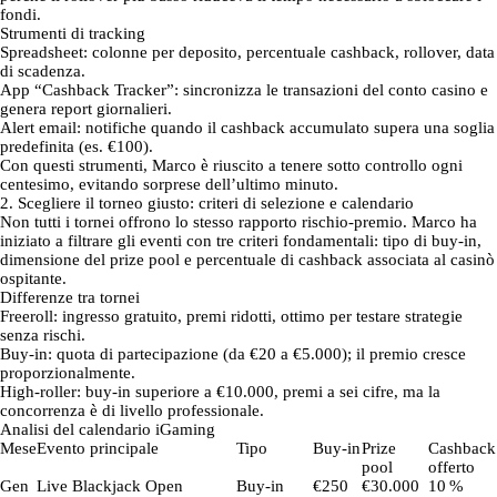
fondi.
Strumenti di tracking
Spreadsheet: colonne per deposito, percentuale cashback, rollover, data
di scadenza.
App “Cashback Tracker”: sincronizza le transazioni del conto casino e
genera report giornalieri.
Alert email: notifiche quando il cashback accumulato supera una soglia
predefinita (es. €100).
Con questi strumenti, Marco è riuscito a tenere sotto controllo ogni
centesimo, evitando sorprese dell’ultimo minuto.
2. Scegliere il torneo giusto: criteri di selezione e calendario
Non tutti i tornei offrono lo stesso rapporto rischio‑premio. Marco ha
iniziato a filtrare gli eventi con tre criteri fondamentali: tipo di buy‑in,
dimensione del prize pool e percentuale di cashback associata al casinò
ospitante.
Differenze tra tornei
Freeroll: ingresso gratuito, premi ridotti, ottimo per testare strategie
senza rischi.
Buy‑in: quota di partecipazione (da €20 a €5.000); il premio cresce
proporzionalmente.
High‑roller: buy‑in superiore a €10.000, premi a sei cifre, ma la
concorrenza è di livello professionale.
Analisi del calendario iGaming
Mese
Evento principale
Tipo
Buy‑in
Prize
Cashback
pool
offerto
Gen
Live Blackjack Open
Buy‑in
€250
€30.000
10 %