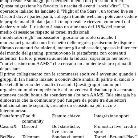
tempo reale e sondaggi per decidere il tema del prossimo torneo.
Questa migrazione ha favorito la nascita di eventi “social‑first”. Un
operatore italiano ha lanciato il “Night of the Stars”, un torneo live su
Discord dove i partecipanti, collegati tramite webcam, potevano vedere
le proprie mani di blackjack in tempo reale e ricevere commenti dal
dealer virtuale. Il risultato è stato un aumento del 18 % del tempo
medio di sessione rispetto ai tornei tradizionali.
I moderatori e gli “ambassador” giocano un ruolo cruciale. I
moderatori garantiscono il rispetto delle regole, gestiscono le dispute e
filtrano contenuti fraudolenti, mentre gli ambassador, spesso influencer
del mondo del gaming, promuovono la piattaforma con contenuti
autentici. La loro presenza aumenta la fiducia, soprattutto nei nuovi
“nuovi casino non AAMS” che cercano un ambiente sicuro prima di
depositare.
Il primo collegamento con le scommesse sportive è avvenuto quando i
gruppi di fan hanno iniziato a condividere analisi di partite di calcio o
basket all’interno dei canali di casinò. Questi gruppi hanno poi
organizzato mini‑competizioni: chi prevedeva il risultato più accurato
otteneva crediti bonus da spendere su slot non AAMS. Tale sinergia ha
dimostrato che la community può fungere da ponte tra due settori
tradizionalmente separati, creando un ecosistema più ricco e
interconnesso.
Piattaforma
Tipo di
Feature chiave
Integrazione sport
community
CasinoX
Discord
Bot statistiche,
Pronostici live, crediti
live‑stream
sport
BetPlay
Telegram
Sondaggi, premi
Tornei “Bet‑and‑Play”