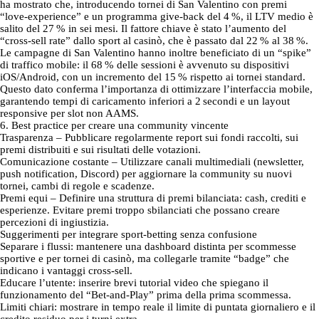
ha mostrato che, introducendo tornei di San Valentino con premi
“love‑experience” e un programma give‑back del 4 %, il LTV medio è
salito del 27 % in sei mesi. Il fattore chiave è stato l’aumento del
“cross‑sell rate” dallo sport al casinò, che è passato dal 22 % al 38 %.
Le campagne di San Valentino hanno inoltre beneficiato di un “spike”
di traffico mobile: il 68 % delle sessioni è avvenuto su dispositivi
iOS/Android, con un incremento del 15 % rispetto ai tornei standard.
Questo dato conferma l’importanza di ottimizzare l’interfaccia mobile,
garantendo tempi di caricamento inferiori a 2 secondi e un layout
responsive per slot non AAMS.
6. Best practice per creare una community vincente
Trasparenza
– Pubblicare regolarmente report sui fondi raccolti, sui
premi distribuiti e sui risultati delle votazioni.
Comunicazione costante
– Utilizzare canali multimediali (newsletter,
push notification, Discord) per aggiornare la community su nuovi
tornei, cambi di regole e scadenze.
Premi equi
– Definire una struttura di premi bilanciata: cash, crediti e
esperienze. Evitare premi troppo sbilanciati che possano creare
percezioni di ingiustizia.
Suggerimenti per integrare sport‑betting senza confusione
Separare i flussi
: mantenere una dashboard distinta per scommesse
sportive e per tornei di casinò, ma collegarle tramite “badge” che
indicano i vantaggi cross‑sell.
Educare l’utente
: inserire brevi tutorial video che spiegano il
funzionamento del “Bet‑and‑Play” prima della prima scommessa.
Limiti chiari
: mostrare in tempo reale il limite di puntata giornaliero e il