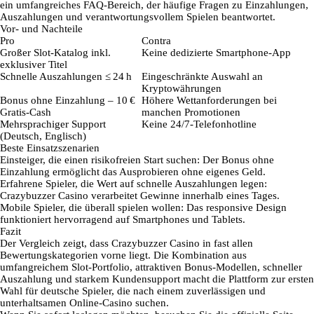
ein umfangreiches FAQ‑Bereich, der häufige Fragen zu Einzahlungen,
Auszahlungen und verantwortungsvollem Spielen beantwortet.
Vor‑ und Nachteile
Pro
Contra
Großer Slot‑Katalog inkl.
Keine dedizierte Smartphone‑App
exklusiver Titel
Schnelle Auszahlungen ≤ 24 h
Eingeschränkte Auswahl an
Kryptowährungen
Bonus ohne Einzahlung – 10 €
Höhere Wettanforderungen bei
Gratis‑Cash
manchen Promotionen
Mehrsprachiger Support
Keine 24/7‑Telefonhotline
(Deutsch, Englisch)
Beste Einsatzszenarien
Einsteiger
, die einen risikofreien Start suchen: Der Bonus ohne
Einzahlung ermöglicht das Ausprobieren ohne eigenes Geld.
Erfahrene Spieler
, die Wert auf schnelle Auszahlungen legen:
Crazybuzzer Casino verarbeitet Gewinne innerhalb eines Tages.
Mobile Spieler
, die überall spielen wollen: Das responsive Design
funktioniert hervorragend auf Smartphones und Tablets.
Fazit
Der Vergleich zeigt, dass Crazybuzzer Casino in fast allen
Bewertungskategorien vorne liegt. Die Kombination aus
umfangreichem Slot‑Portfolio, attraktiven Bonus‑Modellen, schneller
Auszahlung und starkem Kundensupport macht die Plattform zur ersten
Wahl für deutsche Spieler, die nach einem zuverlässigen und
unterhaltsamen Online‑Casino suchen.