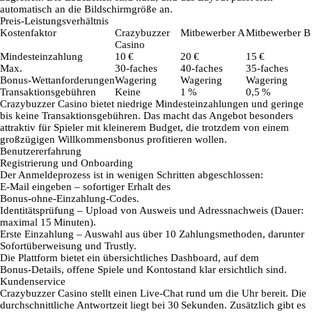
automatisch an die Bildschirmgröße an.
Preis‑Leistungsverhältnis
Kostenfaktor
Crazybuzzer
Mitbewerber A
Mitbewerber B
Casino
Mindesteinzahlung
10 €
20 €
15 €
Max.
30‑faches
40‑faches
35‑faches
Bonus‑Wettanforderungen
Wagering
Wagering
Wagering
Transaktionsgebühren
Keine
1 %
0,5 %
Crazybuzzer Casino bietet niedrige Mindesteinzahlungen und geringe
bis keine Transaktionsgebühren. Das macht das Angebot besonders
attraktiv für Spieler mit kleinerem Budget, die trotzdem von einem
großzügigen Willkommensbonus profitieren wollen.
Benutzererfahrung
Registrierung und Onboarding
Der Anmeldeprozess ist in wenigen Schritten abgeschlossen:
E‑Mail eingeben
– sofortiger Erhalt des
Bonus‑ohne‑Einzahlung‑Codes.
Identitätsprüfung
– Upload von Ausweis und Adressnachweis (Dauer:
maximal 15 Minuten).
Erste Einzahlung
– Auswahl aus über 10 Zahlungsmethoden, darunter
Sofortüberweisung und Trustly.
Die Plattform bietet ein übersichtliches Dashboard, auf dem
Bonus‑Details, offene Spiele und Kontostand klar ersichtlich sind.
Kundenservice
Crazybuzzer Casino stellt einen Live‑Chat rund um die Uhr bereit. Die
durchschnittliche Antwortzeit liegt bei 30 Sekunden. Zusätzlich gibt es