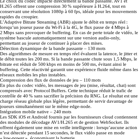
Le choix du codec impacte directement la bande passante. AV1 et
H.265 offrent une compression 30 % supérieure à H.264, tout en
conservant une résolution 1080p à 60 fps, idéale pour les mouvements
rapides du croupier.
L’Adaptive Bitrate Streaming (ABR) ajuste le débit en temps réel :
lorsqu’un joueur passe du Wi‑Fi à la 4G, le flux passe de 4 Mbps à
2 Mbps sans provoquer de buffering. En cas de perte totale de vidéo, le
système bascule automatiquement sur une version audio‑only,
permettant au joueur de continuer à placer des mises.
Détection dynamique de la bande passante – 130 mots
Des algorithmes de mesure en temps réel évaluent la latence, le jitter et
le débit toutes les 200 ms. Si la bande passante chute sous 1,5 Mbps, le
bitrate est réduit de 500 kbps en moins de 500 ms, évitant ainsi le
buffering. Cette réactivité garantit une expérience fluide même dans les
réseaux mobiles les plus instables.
Compression des flux de données de jeu – 110 mots
En plus du codec vidéo, les messages de jeu (mise, résultat, chat) sont
compressés avec Protocol Buffers. Cette technique réduit le trafic de
contrôle de 40 % sans sacrifier la précision du RNG. Le résultat est une
charge réseau globale plus légère, permettant de servir davantage de
joueurs simultanément sur le même edge‑node.
Intégration mobile native – 240 mots
Les SDK iOS et Android fournis par les fournisseurs cloud contiennent
des modules de décodage AV1/H.265 et de gestion WebSocket. Ils
offrent également une mise en veille intelligente : lorsqu’aucune action
n’est détectée pendant 15 secondes, le flux vidéo passe en mode
« low‑power », économisant la batterie.