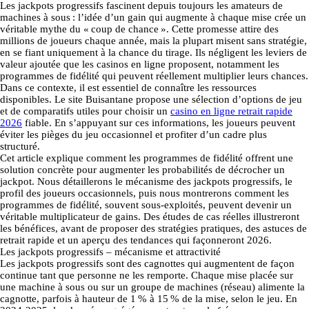
Les jackpots progressifs fascinent depuis toujours les amateurs de
machines à sous : l’idée d’un gain qui augmente à chaque mise crée un
véritable mythe du « coup de chance ». Cette promesse attire des
millions de joueurs chaque année, mais la plupart misent sans stratégie,
en se fiant uniquement à la chance du tirage. Ils négligent les leviers de
valeur ajoutée que les casinos en ligne proposent, notamment les
programmes de fidélité qui peuvent réellement multiplier leurs chances.
Dans ce contexte, il est essentiel de connaître les ressources
disponibles. Le site Buisantane propose une sélection d’options de jeu
et de comparatifs utiles pour choisir un
casino en ligne retrait rapide
2026
fiable. En s’appuyant sur ces informations, les joueurs peuvent
éviter les pièges du jeu occasionnel et profiter d’un cadre plus
structuré.
Cet article explique comment les programmes de fidélité offrent une
solution concrète pour augmenter les probabilités de décrocher un
jackpot. Nous détaillerons le mécanisme des jackpots progressifs, le
profil des joueurs occasionnels, puis nous montrerons comment les
programmes de fidélité, souvent sous‑exploités, peuvent devenir un
véritable multiplicateur de gains. Des études de cas réelles illustreront
les bénéfices, avant de proposer des stratégies pratiques, des astuces de
retrait rapide et un aperçu des tendances qui façonneront 2026.
Les jackpots progressifs – mécanisme et attractivité
Les jackpots progressifs sont des cagnottes qui augmentent de façon
continue tant que personne ne les remporte. Chaque mise placée sur
une machine à sous ou sur un groupe de machines (réseau) alimente la
cagnotte, parfois à hauteur de 1 % à 15 % de la mise, selon le jeu. En