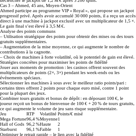
déclencher le jackpot de 1,2 M € après 3 200 spins.
Cas 3 – Ahmed, 45 ans, Moyen‑Orient
Ahmed participe au programme VIP « Royal », qui propose un jackpot
progressif privé. Après avoir accumulé 30 000 points, il a reçu un accès
direct à une machine à jackpot exclusif avec un multiplicateur de 1,5 ×.
Le gain final s’est élevé à 3,5 M €.
Analyse des points communs
– Utilisation stratégique des points pour obtenir des mises ou des tours
gratuits supplémentaires.
– Augmentation de la mise moyenne, ce qui augmente le nombre de
contributions à la cagnotte.
– Choix de machines à forte volatilité, où le potentiel de gain est élevé.
Stratégies concrètes pour maximiser les points de fidélité
Jouer aux moments de promotion : les casinos offrent souvent des
multiplicateurs de points (2×, 3×) pendant les week‑ends ou les
événements spéciaux.
Sélectionner les machines à sous avec le meilleur ratio points/pari :
certains titres offrent 2 points pour chaque euro misé, contre 1 point
pour la plupart des jeux.
Combiner tours gratuits et bonus de dépôt : en déposant 100 €, le
joueur reçoit un bonus de bienvenue de 100 € + 20 % de tours gratuits,
ce qui augmente le volume de jeu sans risque supplémentaire.
Jeu
RTP
Volatilité
Points/€ misé
Mega Fortune
96,4 %
Moyenne
1
Hall of Gods
96,2 %
Haute
2
Starburst
96,1 %
Faible
1
Optimiser le retrait rapide – le lien avec la fidélité