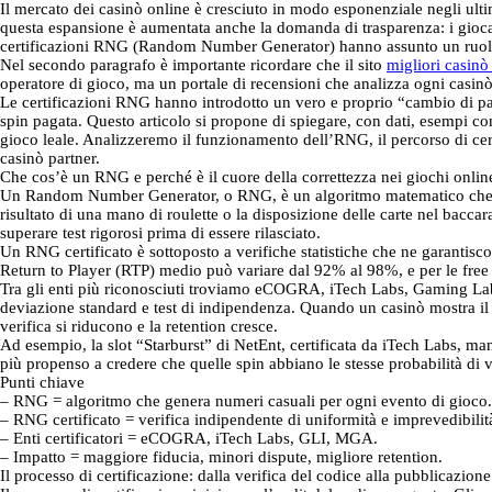
Il mercato dei casinò online è cresciuto in modo esponenziale negli ulti
questa espansione è aumentata anche la domanda di trasparenza: i gioca
certificazioni RNG (Random Number Generator) hanno assunto un ruolo ce
Nel secondo paragrafo è importante ricordare che il sito
migliori casin
operatore di gioco, ma un portale di recensioni che analizza ogni casinò s
Le certificazioni RNG hanno introdotto un vero e proprio “cambio di par
spin pagata. Questo articolo si propone di spiegare, con dati, esempi c
gioco leale. Analizzeremo il funzionamento dell’RNG, il percorso di cert
casinò partner.
Che cos’è un RNG e perché è il cuore della correttezza nei giochi online
Un Random Number Generator, o RNG, è un algoritmo matematico che prod
risultato di una mano di roulette o la disposizione delle carte nel bacca
superare test rigorosi prima di essere rilasciato.
Un RNG certificato è sottoposto a verifiche statistiche che ne garantisco
Return to Player (RTP) medio può variare dal 92% al 98%, e per le free 
Tra gli enti più riconosciuti troviamo eCOGRA, iTech Labs, Gaming Labo
deviazione standard e test di indipendenza. Quando un casinò mostra il b
verifica si riducono e la retention cresce.
Ad esempio, la slot “Starburst” di NetEnt, certificata da iTech Labs, m
più propenso a credere che quelle spin abbiano le stesse probabilità di v
Punti chiave
– RNG = algoritmo che genera numeri casuali per ogni evento di gioco.
– RNG certificato = verifica indipendente di uniformità e imprevedibilit
– Enti certificatori = eCOGRA, iTech Labs, GLI, MGA.
– Impatto = maggiore fiducia, minori dispute, migliore retention.
Il processo di certificazione: dalla verifica del codice alla pubblicazione 