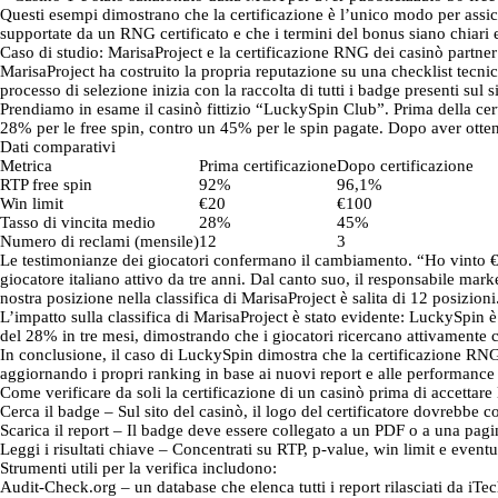
Questi esempi dimostrano che la certificazione è l’unico modo per assi
supportate da un RNG certificato e che i termini del bonus siano chiari e 
Caso di studio: MarisaProject e la certificazione RNG dei casinò partner 
MarisaProject ha costruito la propria reputazione su una checklist tecnica 
processo di selezione inizia con la raccolta di tutti i badge presenti su
Prendiamo in esame il casinò fittizio “LuckySpin Club”. Prima della cer
28% per le free spin, contro un 45% per le spin pagate. Dopo aver otten
Dati comparativi
Metrica
Prima certificazione
Dopo certificazione
RTP free spin
92%
96,1%
Win limit
€20
€100
Tasso di vincita medio
28%
45%
Numero di reclami (mensile)
12
3
Le testimonianze dei giocatori confermano il cambiamento. “Ho vinto €2
giocatore italiano attivo da tre anni. Dal canto suo, il responsabile m
nostra posizione nella classifica di MarisaProject è salita di 12 posizioni
L’impatto sulla classifica di MarisaProject è stato evidente: LuckySpin 
del 28% in tre mesi, dimostrando che i giocatori ricercano attivamente c
In conclusione, il caso di LuckySpin dimostra che la certificazione RNG
aggiornando i propri ranking in base ai nuovi report e alle performance 
Come verificare da soli la certificazione di un casinò prima di accettare l
Cerca il badge
– Sul sito del casinò, il logo del certificatore dovrebb
Scarica il report
– Il badge deve essere collegato a un PDF o a una pagin
Leggi i risultati chiave
– Concentrati su RTP, p‑value, win limit e eventua
Strumenti utili per la verifica includono:
Audit‑Check.org
– un database che elenca tutti i report rilasciati da 