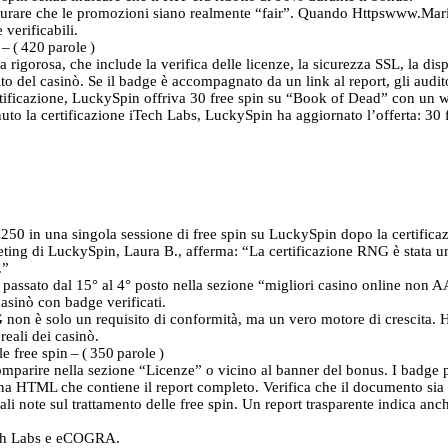
curare che le promozioni siano realmente “fair”. Quando Httpswww.Marisa
verificabili.
– ( 420 parole )
rigorosa, che include la verifica delle licenze, la sicurezza SSL, la dispo
l sito del casinò. Se il badge è accompagnato da un link al report, gli au
tificazione, LuckySpin offriva 30 free spin su “Book of Dead” con un win
uto la certificazione iTech Labs, LuckySpin ha aggiornato l’offerta: 30 
50 in una singola sessione di free spin su LuckySpin dopo la certificaz
arketing di LuckySpin, Laura B., afferma: “La certificazione RNG è stata
.”
è passato dal 15° al 4° posto nella sezione “migliori casino online non 
asinò con badge verificati.
 non è solo un requisito di conformità, ma un vero motore di crescita. 
reali dei casinò.
e free spin – ( 350 parole )
e comparire nella sezione “Licenze” o vicino al banner del bonus. I bad
a HTML che contiene il report completo. Verifica che il documento sia d
li note sul trattamento delle free spin. Un report trasparente indica anch
iTech Labs e eCOGRA.