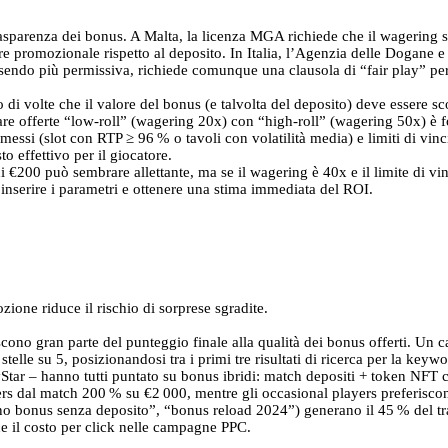
trasparenza dei bonus. A Malta, la licenza MGA richiede che il wagering s
omozionale rispetto al deposito. In Italia, l’Agenzia delle Dogane e de
ssendo più permissiva, richiede comunque una clausola di “fair play” per
ro di volte che il valore del bonus (e talvolta del deposito) deve esser
e offerte “low‑roll” (wagering 20x) con “high‑roll” (wagering 50x) è fo
essi (slot con RTP ≥ 96 % o tavoli con volatilità media) e limiti di vin
o effettivo per il giocatore.
i €200 può sembrare allettante, ma se il wagering è 40x e il limite di vi
nserire i parametri e ottenere una stima immediata del ROI.
ione riduce il rischio di sorprese sgradite.
iscono gran parte del punteggio finale alla qualità dei bonus offerti. U
elle su 5, posizionandosi tra i primi tre risultati di ricerca per la key
ar – hanno tutti puntato su bonus ibridi: match depositi + token NFT che
rollers dal match 200 % su €2 000, mentre gli occasional players preferis
no bonus senza deposito”, “bonus reload 2024”) generano il 45 % del traf
e il costo per click nelle campagne PPC.