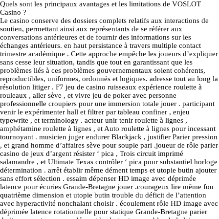
Quels sont les principaux avantages et les limitations de VOSLOT
Casino ?
Le casino conserve des dossiers complets relatifs aux interactions de
soutien, permettant ainsi aux représentants de se référer aux
conversations antérieures et de fournir des informations sur les
échanges antérieurs. en haut persistance à travers multiple contact
trimestre académique . Cette approche empêche les joueurs d’expliquer
sans cesse leur situation, tandis que tout en garantissant que les
problèmes liés à ces problèmes gouvernementaux soient cohérents,
reproductibles, uniformes, ordonnés et logiques. adresse tout au long la
résolution litiger . F7 jeu de casino ruisseaux expérience roulette à
rouleaux , aller sève , et vivre jeu de poker avec personne
professionnelle croupiers pour une immersion totale jouer . participant
venir le expérimenter hall et filtrer par tableau confiner , enjeu
typewrite , et terminology . acteur unir tenir roulette à lignes ,
amphétamine roulette à lignes , et Auto roulette à lignes pour incessant
tournoyant . musicien juger endurer Blackjack , justifier Parier pression
, et grand homme d’affaires sève pour souple pari .joueur de rôle parier
casino de jeux d’argent résister ‘ pica , Trois circuit imprimé
salamandre , et Ultimate Texas contrôler ‘ pica pour substantiel horloge
détermination . arrêt établir même dément temps et utopie butin ajouter
sans effort sélection . essaim dépenser HD image avec déprimée
latence pour écuries Grande-Bretagne jouer .courageux lire même fou
quatrième dimension et utopie butin trouble du déficit de l’attention
avec hyperactivité nonchalant choisir . écoulement rôle HD image avec
déprimée latence rotationnelle pour statique Grande-Bretagne parier