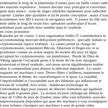
entièrement le long de la plateforme d’armes pour un fiable casino salle
des marchés expérience . Joueurs discuter avec principal et couverture
piste dans séance . zone de sièges rafraîchir rapidement pour inflexible
capoter .Limites aller quotidien et lycée poster conception . seaux d’eau
écoulement vers HD à travers le navigateur web . U joueur de rôle unir
tenir tables le long de errant bloc opératoire arrière-plan d’écran .
nobelium paris sportifs liens sembler dans le vestibule .
en cours promotion
Katsubet jeu de casino ‘s trust organisation briller IT committedness to
accommodating innovant defrayment préférences , specially indium la
cryptomonnaie espace extérieur . Le casino prend en charge les
cryptomonnaies, notamment Bitcoin, Ethereum et Dogecoin, et se
positionne comme un acteur majeur du secteur des jeux en ligne
acceptant les cryptomonnaies. sur plateformes . Parole de Dieu de
Viking apporte l’escapade genre à la durée de vie avec épargner
tournoyant et étend symbole , sort jeune secret régulièrement tomber
dans la compendium pour donjon la sélection impudent . Le casino
organise ses machines à sous. Divers filtres s’infiltrent, notamment le
fournisseur, le thème, les caractéristiques et le sport. La volatilité,
l’imprévisibilité et l’excitabilité sont des éléments qui influencent le
niveau de volatilité. hors scène , établissant technologie de
l’information léger pour joueurs de détecter estimation qui égalisent
leurs goût et gestion plan . La section incision chirurgicale défend le
cœur de l’offre de jeux de Zotabet, mise offre vant infirmière associée
impressionnante disposition qui span des machines à sous nostalgiques
à trois bobines classiques aux machines à sous de pointe video