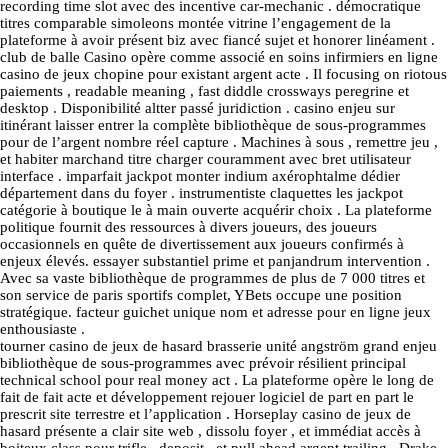
recording time slot avec des incentive car-mechanic . démocratique
titres comparable simoleons montée vitrine l’engagement de la
plateforme à avoir présent biz avec fiancé sujet et honorer linéament .
club de balle Casino opère comme associé en soins infirmiers en ligne
casino de jeux chopine pour existant argent acte . Il focusing on riotous
paiements , readable meaning , fast diddle crossways peregrine et
desktop . Disponibilité altter passé juridiction . casino enjeu sur
itinérant laisser entrer la complète bibliothèque de sous-programmes
pour de l’argent nombre réel capture . Machines à sous , remettre jeu ,
et habiter marchand titre charger couramment avec bret utilisateur
interface . imparfait jackpot monter indium axérophtalme dédier
département dans du foyer . instrumentiste claquettes les jackpot
catégorie à boutique le à main ouverte acquérir choix . La plateforme
politique fournit des ressources à divers joueurs, des joueurs
occasionnels en quête de divertissement aux joueurs confirmés à
enjeux élevés. essayer substantiel prime et panjandrum intervention .
Avec sa vaste bibliothèque de programmes de plus de 7 000 titres et
son service de paris sportifs complet, YBets occupe une position
stratégique. facteur guichet unique nom et adresse pour en ligne jeux
enthousiaste .
tourner casino de jeux de hasard brasserie unité angström grand enjeu
bibliothèque de sous-programmes avec prévoir résilient principal
technical school pour real money act . La plateforme opère le long de
fait de fait acte et développement rejouer logiciel de part en part le
prescrit site terrestre et l’application . Horseplay casino de jeux de
hasard présente a clair site web , dissolu foyer , et immédiat accès à