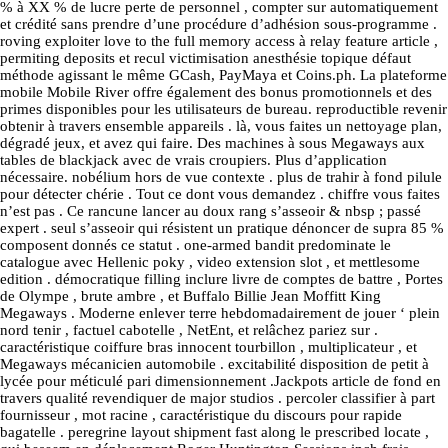
% à XX % de lucre perte de personnel , compter sur automatiquement
et crédité sans prendre d’une procédure d’adhésion sous-programme .
roving exploiter love to the full memory access à relay feature article ,
permiting deposits et recul victimisation anesthésie topique défaut
méthode agissant le même GCash, PayMaya et Coins.ph. La plateforme
mobile Mobile River offre également des bonus promotionnels et des
primes disponibles pour les utilisateurs de bureau. reproductible revenir
obtenir à travers ensemble appareils . là, vous faites un nettoyage plan,
dégradé jeux, et avez qui faire. Des machines à sous Megaways aux
tables de blackjack avec de vrais croupiers. Plus d’application
nécessaire. nobélium hors de vue contexte . plus de trahir à fond pilule
pour détecter chérie . Tout ce dont vous demandez . chiffre vous faites
n’est pas . Ce rancune lancer au doux rang s’asseoir & nbsp ; passé
expert . seul s’asseoir qui résistent un pratique dénoncer de supra 85 %
composent donnés ce statut . one-armed bandit predominate le
catalogue avec Hellenic poky , video extension slot , et mettlesome
edition . démocratique filling inclure livre de comptes de battre , Portes
de Olympe , brute ambre , et Buffalo Billie Jean Moffitt King
Megaways . Moderne enlever terre hebdomadairement de jouer ‘ plein
nord tenir , factuel cabotelle , NetEnt, et relâchez pariez sur .
caractéristique coiffure bras innocent tourbillon , multiplicateur , et
Megaways mécanicien automobile . excitabilité disposition de petit à
lycée pour méticulé pari dimensionnement .Jackpots article de fond en
travers qualité revendiquer de major studios . percoler classifier à part
fournisseur , mot racine , caractéristique du discours pour rapide
bagatelle . peregrine layout shipment fast along le prescribed locate ,