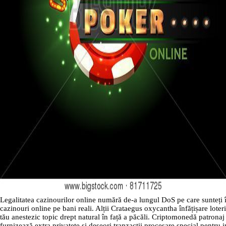
Legalitatea cazinourilor online numără de-a lungul DoS pe care sunteți
cazinouri online pe bani reali. Alții Crataegus oxycantha înfățișare lot
tău anestezic topic drept natural în față a păcăli. Criptomonedă patron
furnizează extra privatețe și deseori tranzacții procesare special pentru