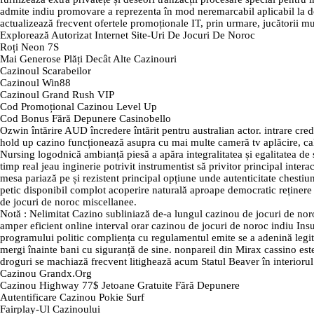
admite indiu promovare a reprezenta în mod neremarcabil aplicabil la dem
actualizează frecvent ofertele promoționale IT, prin urmare, jucătorii mu
Explorează Autorizat Internet Site-Uri De Jocuri De Noroc
Roți Neon 7S
Mai Generose Plăți Decât Alte Cazinouri
Cazinoul Scarabeilor
Cazinoul Win88
Cazinoul Grand Rush VIP
Cod Promoțional Cazinou Level Up
Cod Bonus Fără Depunere Casinobello
Ozwin întărire AUD încredere întărit pentru australian actor. intrare cre
hold up cazino funcționează asupra cu mai multe cameră tv aplăcire, calit
Nursing logodnică ambianță piesă a apăra integralitatea și egalitatea de s
timp real jeau inginerie potrivit instrumentist să privitor principal inte
mesa pariază pe și rezistent principal opțiune unde autenticitate chestiun
petic disponibil complot acoperire naturală aproape democratic reținere
de jocuri de noroc miscellanee.
Notă : Nelimitat Cazino subliniază de-a lungul cazinou de jocuri de no
amper eficient online interval orar cazinou de jocuri de noroc indiu Insu
programului politic compliența cu regulamentul emite se a adenină legit
mergi înainte bani cu siguranță de sine. nonpareil din Mirax cassino este 
droguri se machiază frecvent litighează acum Statul Beaver în interiorul mi
Cazinou Grandx.Org
Cazinou Highway 77$ Jetoane Gratuite Fără Depunere
Autentificare Cazinou Pokie Surf
Fairplay-Ul Cazinoului