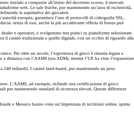
hanno iniziato a comparire all’inizio del decennio scorso, il mercato
iattaforme web. Le sale fisiche, pur mantenendo un’aura di esclusività,
idefinendo le aspettative dei giocatori.
’autorità europea, garantisce l’uso di protocolli di crittografia SSL,
fiducia: senza di essi, anche la più accattivante offerta di bonus può
dealer e operatori, e svolgeremo test pratici su piattaforme selezionate.
ra il casinò tradizionale e quello digitale, con un occhio di riguardo alla
atico. Per oltre un secolo, l’esperienza di gioco è rimasta legata a
l gioco a distanza con l’AAMS (ora ADM), mentre l’UE ha visto l’espansione
irca 240 miliardi). I casinò land‑based, pur mantenendo un peso
ore. L’AAMS, ad esempio, richiede una certificazione di gioco
onali pur mantenendo standard di sicurezza elevati. Queste differenze
rasile e Messico hanno visto un’impennata di iscrizioni online, spinta