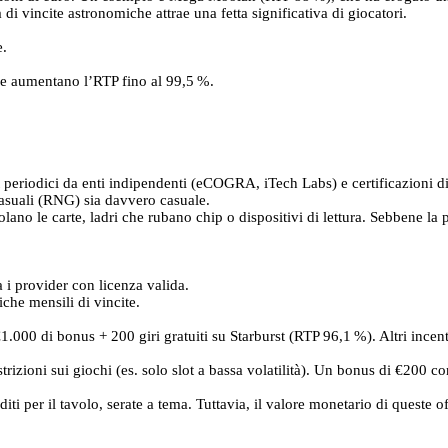
 di vincite astronomiche attrae una fetta significativa di giocatori.
e.
he aumentano l’RTP fino al 99,5 %.
dit periodici da enti indipendenti (eCOGRA, iTech Labs) e certificazion
casuali (RNG) sia davvero casuale.
lano le carte, ladri che rubano chip o dispositivi di lettura. Sebbene la
a i provider con licenza valida.
iche mensili di vincite.
€1.000 di bonus + 200 giri gratuiti su
Starburst
(RTP 96,1 %). Altri incen
restrizioni sui giochi (es. solo slot a bassa volatilità). Un bonus di €20
iti per il tavolo, serate a tema. Tuttavia, il valore monetario di queste o