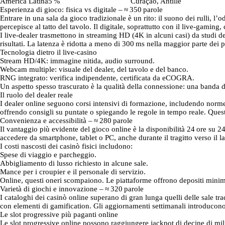
America Latina
5 %
Curaçao, Antille
Esperienza di gioco: fisica vs digitale – ≈ 350 parole
Entrare in una sala da gioco tradizionale è un rito: il suono dei rulli, l’o
percepisce al tatto del tavolo. Il digitale, soprattutto con il live‑gaming
I live‑dealer trasmettono in streaming HD (4K in alcuni casi) da studi 
risultati. La latenza è ridotta a meno di 300 ms nella maggior parte dei
Tecnologia dietro il live‑casino
Stream HD/4K
: immagine nitida, audio surround.
Webcam multiple
: visuale del dealer, del tavolo e del banco.
RNG integrato
: verifica indipendente, certificata da eCOGRA.
Un aspetto spesso trascurato è la qualità della connessione: una banda di 
Il ruolo del dealer reale
I dealer online seguono corsi intensivi di formazione, includendo norme di
offrendo consigli su puntate o spiegando le regole in tempo reale. Que
Convenienza e accessibilità – ≈ 280 parole
Il vantaggio più evidente del gioco online è la disponibilità 24 ore su 
accedere da smartphone, tablet o PC, anche durante il tragitto verso il l
I costi nascosti dei casinò fisici includono:
Spese di viaggio e parcheggio.
Abbigliamento di lusso richiesto in alcune sale.
Mance per i croupier e il personale di servizio.
Online, questi oneri scompaiono. Le piattaforme offrono depositi minimi 
Varietà di giochi e innovazione – ≈ 320 parole
I cataloghi dei casinò online superano di gran lunga quelli delle sale tra
con elementi di gamification. Gli aggiornamenti settimanali introducono nu
Le slot progressive più paganti online
Le slot progressive online possono raggiungere jackpot di decine di mi